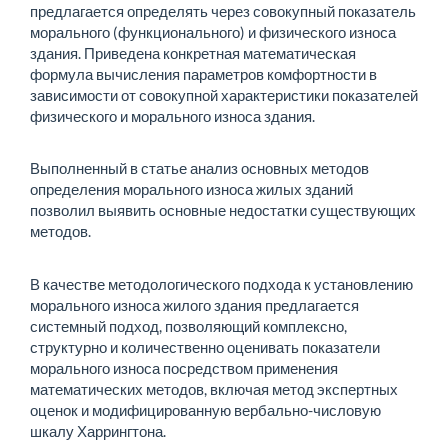
предлагается опреде­лять через совокупный показатель
морального (функциональ­ного) и физического износа
здания. Приведена конкретная математическая
формула вычисления параметров комфорт­ности в
зависимости от совокупной характеристики показате­лей
физического и морального износа здания.
Выполненный в статье анализ основных методов
определе­ния морального износа жилых зданий
позволил выявить ос­новные недостатки существующих
методов.
В качестве методологического подхода к установлению
мо­рального износа жилого здания предлагается
системный подход, позволяющий комплексно,
структурно и количест­венно оценивать показатели
морального износа посредст­вом применения
математических методов, включая метод экспертных
оценок и модифицированную вербально-число­вую
шкалу Харрингтона.