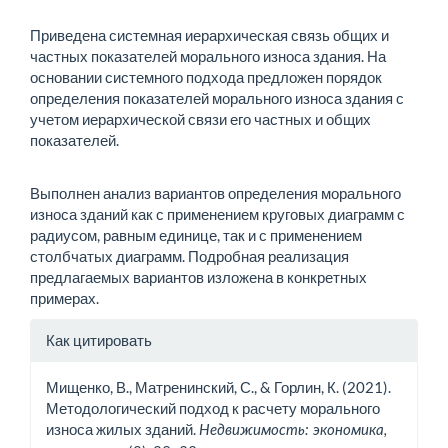
Приведена системная иерархическая связь общих и
частных показателей морального износа здания. На
основании сис­темного подхода предложен порядок
определения показате­лей морального износа здания с
учетом иерархической связи его частных и общих
показателей.
Выполнен анализ вариантов определения морального
изно­са зданий как с применением круговых диаграмм с
радиусом, равным единице, так и с применением
столбчатых диаграмм. Подробная реализация
предлагаемых вариантов изложена в конкретных
примерах.
Информация
Как цитировать
о статье
Мищенко, В., Матренинский, С., & Горлин, К. (2021).
Методологический подход к расчету морального
износа жилых зданий.
Недвижимость: экономика,