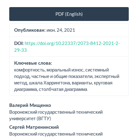
Боковая
PDF (English)
панель
статьи
июн. 24, 2021
Опубликован:
https://doi.org/10.22337/2073-8412-2021-2-
DOI:
29-33
Ключевые слова:
комфортность, моральный износ, системный
подход, частные и общие показатели, экспертный
метод, шкала Харрингтона, варианты, круговая
диаграмма, столбчатая диаграмма
Основное
Валерий Мищенко
Воронежский государственный технический
содержимое
университет (ВГТУ)
статьи
Сергей Матренинский
Воронежский государственный технический