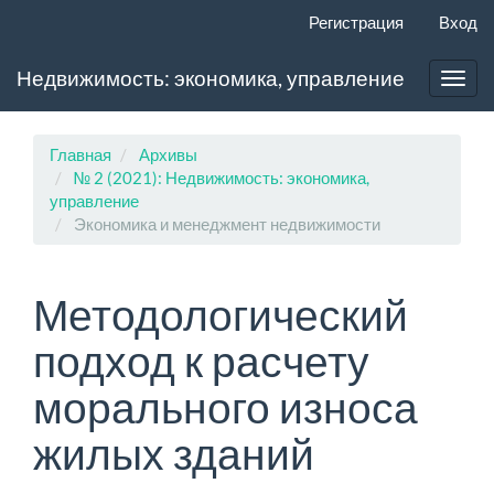
Главная
Регистрация
Вход
навигационная
панель
Недвижимость: экономика, управление
Основное
Toggl
содержимое
navig
Боковая
панель
Главная
Архивы
№ 2 (2021): Недвижимость: экономика,
управление
Экономика и менеджмент недвижимости
Методологический
подход к расчету
морального износа
жилых зданий