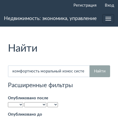
Главная
Регистрация
Вход
навигационная
панель
Недвижимость: экономика, управление
Основное
Toggl
содержимое
navig
Боковая
панель
Найти
Поиск
статей
Расширенные фильтры
Опубликовано после
Опубликовано до