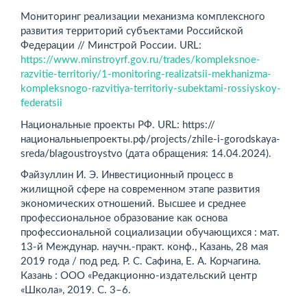
Мониторинг реализации механизма комплексного
развития территорий субъектами Российской
Федерации // Минстрой России. URL:
https://www.minstroyrf.gov.ru/trades/kompleksnoe-
razvitie-territoriy/1-monitoring-realizatsii-mekhanizma-
kompleksnogo-razvitiya-territoriy-subektami-rossiyskoy-
federatsii
Национальные проекты РФ. URL: https://
национальныепроекты.рф/projects/zhile-i-gorodskaya-
sreda/blagoustroystvo (дата обращения: 14.04.2024).
Файзуллин И. Э. Инвестиционный процесс в
жилищной сфере на современном этапе развития
экономических отношений. Высшее и среднее
профессиональное образование как основа
профессиональной социализации обучающихся : мат.
13-й Междунар. научн.-практ. конф., Казань, 28 мая
2019 года / под ред. Р. С. Сафина, Е. А. Корчагина.
Казань : ООО «Редакционно-издательский центр
«Школа», 2019. С. 3–6.