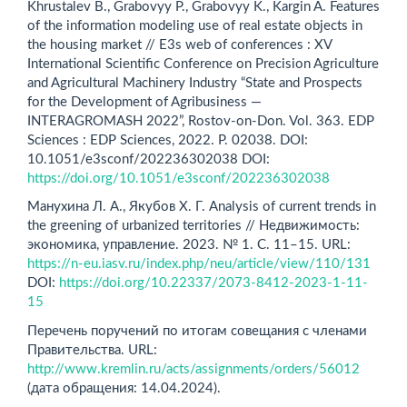
Khrustalev B., Grabovyу P., Grabovyу K., Kargin A. Features
of the information modeling use of real estate objects in
the housing market // E3s web of conferences : XV
International Scientific Conference on Precision Agriculture
and Agricultural Machinery Industry “State and Prospects
for the Development of Agribusiness —
INTERAGROMASH 2022”, Rostov-on-Don. Vol. 363. EDP
Sciences : EDP Sciences, 2022. Р. 02038. DOI:
10.1051/e3sconf/202236302038 DOI:
https://doi.org/10.1051/e3sconf/202236302038
Манухина Л. А., Якубов Х. Г. Analysis of current trends in
the gree­ning of urbanized territories // Недвижимость:
экономика, управление. 2023. № 1. С. 11–15. URL:
https://n-eu.iasv.ru/index.php/neu/article/view/110/131
DOI:
https://doi.org/10.22337/2073-8412-2023-1-11-
15
Перечень поручений по итогам совещания с членами
Правительства. URL:
http://www.kremlin.ru/acts/assignments/orders/56012
(дата обращения: 14.04.2024).