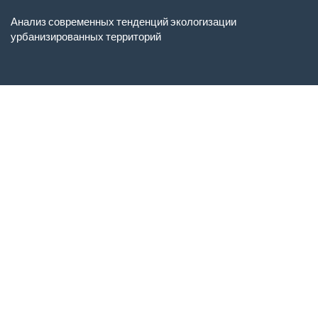
Вернуться
к
Анализ современных тенденций экологизации
Подробностям
урбанизированных территорий
о
статье
Ск
С
P