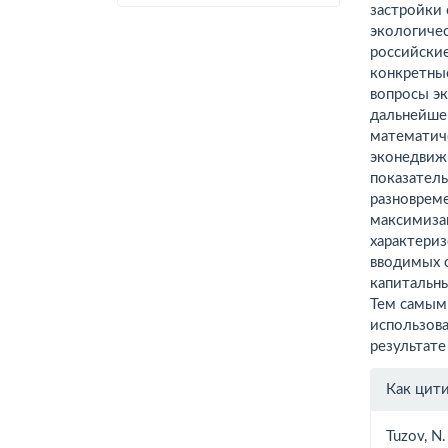
застройки 
экологиче
российские
конкретны
вопросы эк
дальнейше
математич
эконедвижи
показател
разноврем
максимизац
характери
вводимых 
капитальны
Тем самым
использова
результате
Инфо
Как цит
о ста
Tuzov, N