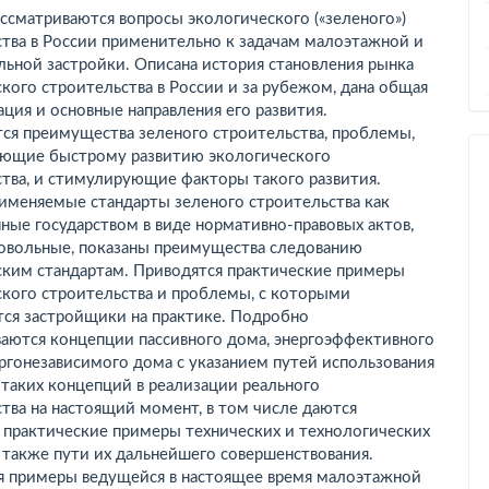
ассматриваются вопросы экологического («зеленого»)
тва в России применительно к задачам малоэтажной и
ьной застройки. Описана история становления рынка
кого строительства в России и за рубежом, дана общая
ция и основные направления его развития.
ся преимущества зеленого строительства, проблемы,
ующие быстрому развитию экологического
тва, и стимулирующие факторы такого развития.
рименяемые стандарты зеленого строительства как
ные государством в виде нормативно-правовых актов,
ровольные, показаны преимущества следованию
ским стандартам. Приводятся практические примеры
ского строительства и проблемы, с которыми
тся застройщики на практике. Подробно
ваются концепции пассивного дома, энергоэффективного
ргонезависимого дома с указанием путей использования
таких концепций в реализации реального
тва на настоящий момент, в том числе даются
 практические примеры технических и технологических
 также пути их дальнейшего совершенствования.
я примеры ведущейся в настоящее время малоэтажной