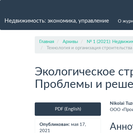
Главная
навигационная
панель
Недвижимость: экономика, управление
О жур
Основное
содержимое
Боковая
панель
Главная
Архивы
№ 1 (2021): Недвижим
Технология и организация строительства
Экологическое ст
Проблемы и реше
Боковая
Осно
Nikolai Tu
PDF (English)
ООО «Прои
панель
соде
статьи
стат
Анно
Опубликован:
мая 17,
2021