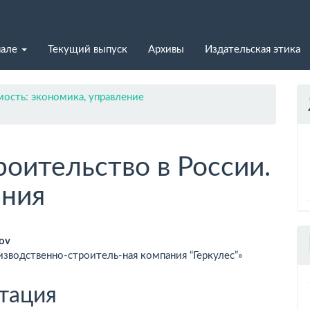
нале
Текущий выпуск
Архивы
Издательская этика
ость: экономика, управление
роительство в России.
ния
вное
zov
зводственно-строитель-ная компания “Геркулес”»
ржимое
ьи
тация