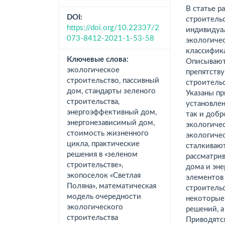
В статье р
DOI:
строительс
https://doi.org/10.22337/2
индивидуал
073-8412-2021-1-53-58
экологичес
классифика
Ключевые слова:
Описывают
экологическое
препятств
строительство, пассивный
строительс
дом, стандарты зеленого
Указаны п
строительства,
установлен
энергоэффективный дом,
так и доб
энергонезависимый дом,
экологиче
стоимость жизненного
экологиче
цикла, практические
сталкиваю
решения в «зеленом
рассматри
строительстве»,
дома и эне
экопоселок «Светлая
элементов 
Поляна», математическая
строительс
модель очередности
некоторые
экологического
решений, а
строительства
Приводятс