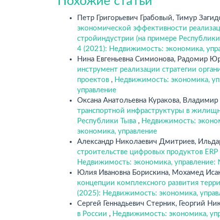
Похожие статьи
Петр Григорьевич Грабовый, Тимур Заги
экономической эффективности реализац
стройиндустрии (на примере Республики
4 (2021): Недвижимость: экономика, упр
Нина Евгеньевна Симионова, Радомир Ю
инструмент реализации стратегии орган
проектов
,
Недвижимость: экономика, уп
управление
Оксана Анатольевна Куракова, Владими
транспортной инфраструктуры в жилищн
Республики Тыва
,
Недвижимость: эконом
экономика, управление
Александр Николаевич Дмитриев, Ильда
строительстве цифровых продуктов ERP
Недвижимость: экономика, управление: 
Юлия Ивановна Борискина, Мохамед Иса
концепции комплексного развития терр
(2025): Недвижимость: экономика, упра
Сергей Геннадьевич Стерник, Георгий Н
в России
,
Недвижимость: экономика, упр