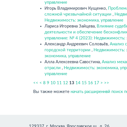
управление
Игорь Владимирович Кущенко,
Проблема
сложной чрезвычайной ситуации
,
Недви
Недвижимость: экономика, управление
Лариса Игоревна Зайцева,
Влияние судеб
деятельности и обеспечение бесконфли
управление: № 4 (2023): Недвижимость:
Александр Андреевич Соловьёв,
Анализ 
городской территории
,
Недвижимость: э
экономика, управление
Алла Алексеевна Савостина,
Анализ меха
отрасли
,
Недвижимость: экономика, упр
управление
<<
<
8
9
10
11
12
13
14
15
16
17
>
>>
Вы также можете
начать расширеннвй поиск 
129337, г. Москва, Ярославское ш., д. 26