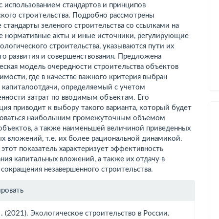
с использованием стандартов и принципов
ского строительства. Подробно рассмотрены
 стандарты зеленого строительства со ссылками на
е нормативные акты и иные источники, регулирующие
ологического строительства, указываются пути их
го развития и совершенствования. Предложена
еская модель очередности строительства объектов
мости, где в качестве важного критерия выбран
ь капиталоотдачи, определяемый с учетом
енности затрат по вводимым объектам. Его
ия приводит к выбору такого варианта, который будет
зоваться наибольшим промежуточным объемом
объектов, а также наименьшей величиной приведенных
х вложений, т.е. их более рациональной динамикой.
 этот показатель характеризует эффективность
ния капитальных вложений, а также их отдачу в
 сокращения незавершенного строительства.
рмация
ировать
тье
. . (2021). Экологическое строительство в России.