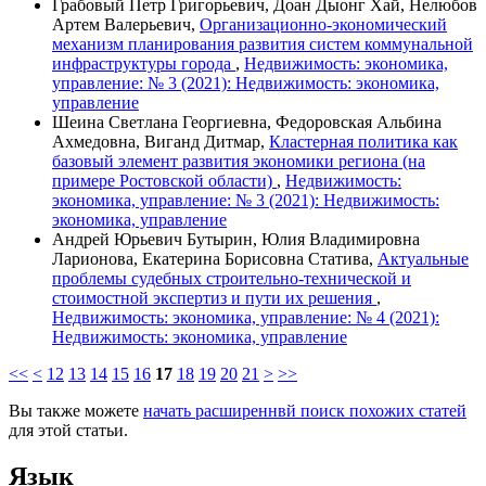
Грабовый Петр Григорьевич, Доан Дыонг Хай, Нелюбов
Артем Валерьевич,
Организационно-экономический
механизм планирования развития систем коммунальной
инфраструктуры города
,
Недвижимость: экономика,
управление: № 3 (2021): Недвижимость: экономика,
управление
Шеина Светлана Георгиевна, Федоровская Альбина
Ахмедовна, Виганд Дитмар,
Кластерная политика как
базовый элемент развития экономики региона (на
примере Ростовской области)
,
Недвижимость:
экономика, управление: № 3 (2021): Недвижимость:
экономика, управление
Андрей Юрьевич Бутырин, Юлия Владимировна
Ларионова, Екатерина Борисовна Статива,
Актуальные
проблемы судебных строительно-технической и
стоимостной экспертиз и пути их решения
,
Недвижимость: экономика, управление: № 4 (2021):
Недвижимость: экономика, управление
<<
<
12
13
14
15
16
17
18
19
20
21
>
>>
Вы также можете
начать расширеннвй поиск похожих статей
для этой статьи.
Язык