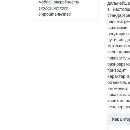
модель очередности
дальнейше
экологического
в настоящ
строительства
стандарто
рассмотре
ссылками 
регулирующ
пути их д
математич
эконедви
показат
разновреме
приводи
характери
объектов, 
вложений, 
показате
капитальны
незавершен
Инфо
Как цити
о ста