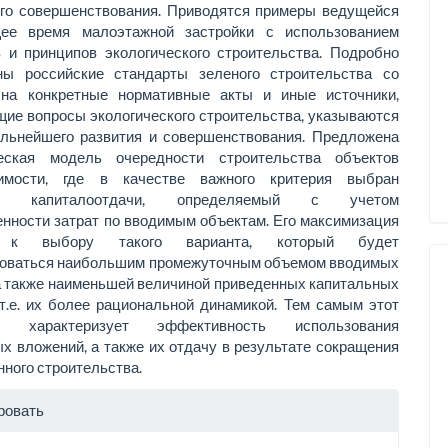
го совершенствования. Приводятся примеры ведущейся
ее время малоэтажной застройки с использованием
в и принципов экологического строительства. Подробно
ны российские стандарты зеленого строительства со
на конкретные нормативные акты и иные источники,
ие вопросы экологического строительства, указываются
альнейшего развития и совершенствования. Предложена
еская модель очередности строительства объектов
жимости, где в качестве важного критерия выбран
ель капиталоотдачи, определяемый с учетом
нности затрат по вводимым объектам. Его максимизация
т к выбору такого варианта, который будет
зоваться наибольшим промежуточным объемом вводимых
а также наименьшей величиной приведенных капитальных
т.е. их более рациональной динамикой. Тем самым этот
ль характеризует эффективность использования
х вложений, а также их отдачу в результате сокращения
ного строительства.
рмация
ровать
тье