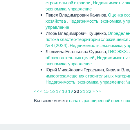
строительной отрасли
,
Недвижимость: эко
экономика, управление
Павел Владимирович Качанов,
Оценка со
хозяйства
,
Недвижимость: экономика, упр
управление
Игорь Владимирович Кущенко,
Определени
потока кластер-территории сложившейся 
№ 4 (2024): Недвижимость: экономика, у
Людмила Евгеньевна Суркова,
ГИС ЖКХ: 
образовательных целей
,
Недвижимость: э
экономика, управление
Юрий Михайлович Гераськин, Кирилл Вла
импортозамещения строительных материа
Недвижимость: экономика, управление: №
<<
<
15
16
17
18
19
21
22
>
>>
20
Вы также можете
начать расширеннвй поиск по