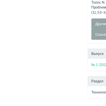
Tuzov, N
Проблем
(1), 53–
Други
Скача
Выпуск
№ 1 (202
Раздел
Технолог