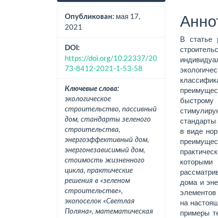
панель
соде
статьи
стат
Анно
мая 17,
Опубликован:
2021
В статье 
DOI:
строитель
https://doi.org/10.22337/20
индивидуа
73-8412-2021-1-53-58
экологичес
классифика
Ключевые слова:
преимущес
экологическое
быстром
строительство, пассивный
стимулиру
дом, стандарты зеленого
стандарты 
строительства,
в виде нор
энергоэффективный дом,
преимущес
энергонезависимый дом,
практическ
стоимость жизненного
которыми
цикла, практические
рассматри
решения в «зеленом
дома и эне
строительстве»,
элементов 
экопоселок «Светлая
на настоящ
Поляна», математическая
примеры те