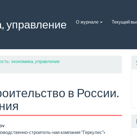
, управление
О журнале
Текущий вы
ость: экономика, управление
оительство в России.
ния
вное
zov
водственно-строитель-ная компания “Геркулес”»