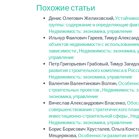
Похожие статьи
Денис Олегович Желиховский,
Устойчивос
группы: содержание и определяющие фа
Недвижимость: экономика, управление
Ильнур Фаилович Гареев, Тимур Алексан
объектов недвижимости с использованием
зависимости
,
Недвижимость: экономика, у
управление
Петр Григорьевич Грабовый, Тимур Загид
развития строительного комплекса в Рос
Недвижимость: экономика, управление
Валентин Валентинович Волгин,
Особенно
строительных проектов
,
Недвижимость: э
экономика, управление
Вячеслав Александрович Власенко,
Обос
совершенствования стратегического план
инвестиционно-строительной сферы
,
Нед
Недвижимость: экономика, управление
Борис Борисович Хрусталев, Ольга Конс
Мещерякова,
Особенности развития инте