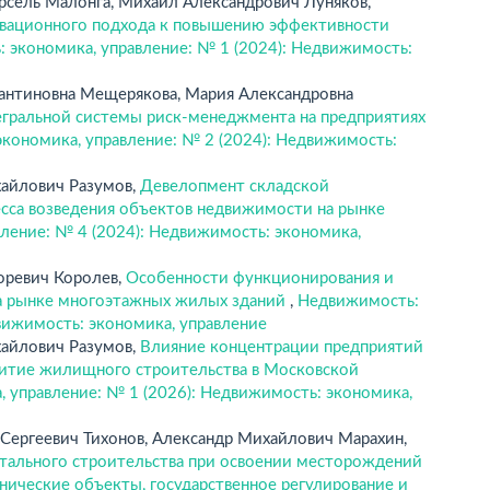
рсель Малонга, Михаил Александрович Луняков,
овационного подхода к повышению эффективности
 экономика, управление: № 1 (2024): Недвижимость:
тантиновна Мещерякова, Мария Александровна
егральной системы риск-менеджмента на предприятиях
кономика, управление: № 2 (2024): Недвижимость:
хайлович Разумов,
Девелопмент складской
са возведения объектов недвижимости на рынке
ление: № 4 (2024): Недвижимость: экономика,
оревич Королев,
Особенности функционирования и
а рынке многоэтажных жилых зданий
,
Недвижимость:
вижимость: экономика, управление
хайлович Разумов,
Влияние концентрации предприятий
витие жилищного строительства в Московской
 управление: № 1 (2026): Недвижимость: экономика,
Сергеевич Тихонов, Александр Михайлович Марахин,
тального строительства при освоении месторождений
нические объекты, государственное регулирование и