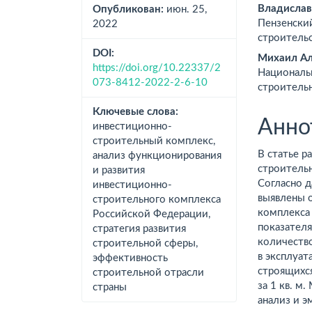
статьи
стат
Владислав
Опубликован:
июн. 25,
Пензенски
2022
строительс
DOI:
Михаил Ал
https://doi.org/10.22337/2
Националь
073-8412-2022-2-6-10
строитель
Ключевые слова:
Анно
инвестиционно-
строительный комплекс,
В статье 
анализ функционирования
строитель
и развития
Согласно 
инвестиционно-
выявлены 
строительного комплекса
комплекса 
Российской Федерации,
показателя
стратегия развития
количество
строительной сферы,
в эксплуат
эффективность
строящихся
строительной отрасли
за 1 кв. м
страны
анализ и э