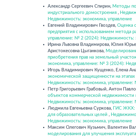
Александр Сергеевич Спирин,
Методы по
индустриального домостроения
,
Недвиж
Недвижимость: экономика, управление
Евгений Владимирович Гвоздев,
Оценка 
предприятия с использованием метода р
управление: № 2 (2024): Недвижимость:
Ирина Львовна Владимирова, Юлия Юрьев
Аристокесовна Цыганкова,
Моделировани
приобретения прав на земельный участо
экономика, управление: № 3 (2024): Нед
Игорь Владимирович Кущенко, Елена Ана
экономической защищенности на этапах
Недвижимость: экономика, управление: 
Петр Григорьевич Грабовый, Антон Павл
объектов коммерческой недвижимости на
Недвижимость: экономика, управление: 
Людмила Евгеньевна Суркова,
ГИС ЖКХ: 
для образовательных целей
,
Недвижимос
Недвижимость: экономика, управление
Максим Олегович Кузьмич, Валентин Ва
моделирования для улучшения эксплуата