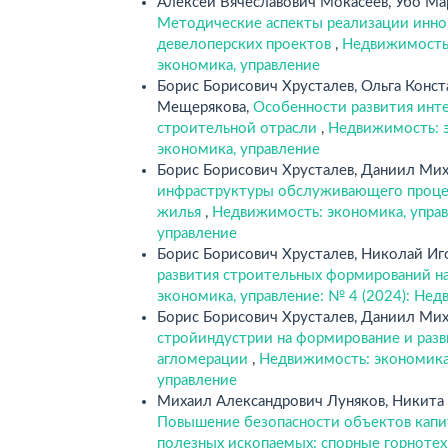
Алексей Вячеславович Мокасеев, Убо Ма
Методические аспекты реализации инн
девелоперских проектов
,
Недвижимость:
экономика, управление
Борис Борисович Хрусталев, Ольга Конс
Мещерякова,
Особенности развития инт
строительной отрасли
,
Недвижимость: э
экономика, управление
Борис Борисович Хрусталев, Даниил Ми
инфраструктуры обслуживающего процес
жилья
,
Недвижимость: экономика, управ
управление
Борис Борисович Хрусталев, Николай Иг
развития строительных формирований н
экономика, управление: № 4 (2024): Нед
Борис Борисович Хрусталев, Даниил Ми
стройиндустрии на формирование и раз
агломерации
,
Недвижимость: экономика,
управление
Михаил Александрович Луняков, Никита 
Повышение безопасности объектов капи
полезных ископаемых: спорные горнотех