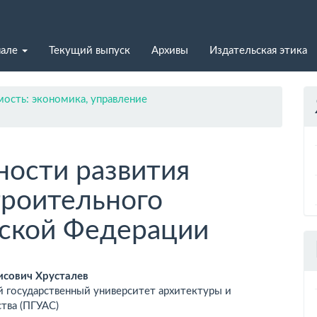
нале
Текущий выпуск
Архивы
Издательская этика
ость: экономика, управление
ости развития
троительного
йской Федерации
вное
исович Хрусталев
й государственный университет архитектуры и
ржимое
тва (ПГУАС)