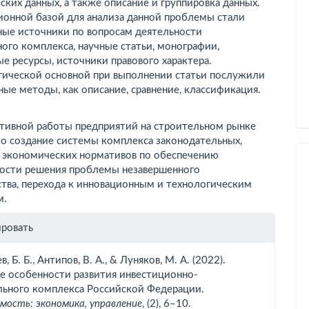
ских данных, а также описание и группировка данных.
онной базой для анализа данной проблемы стали
ные источники по вопросам деятельности
ого комплекса, научные статьи, монографии,
е ресурсы, источники правового характера.
ической основной при выполнении статьи послужили
ные методы, как описание, сравнение, классификация.
тивной работы предприятий на строительном рынке
о создание системы комплекса законодательных,
и экономических нормативов по обеспечению
ости решения проблемы незавершенного
ства, перехода к инновационным и технологическим
м.
рмация
ировать
тье
, Б. Б., Антипов, В. А., & Луняков, М. А. (2022).
е особенности развития инвестиционно-
льного комплекса Российской Федерации.
ость: экономика, управление
, (2), 6–10.