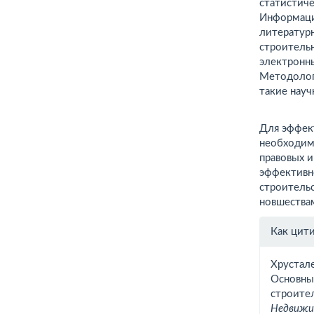
статистиче
Информаци
литератур
строительн
электронны
Методолог
такие науч
Для эффек
необходим
правовых 
эффективн
строитель
новшества
Инфо
Как цит
о ста
Хрусталев
Основны
строите
Недвижим