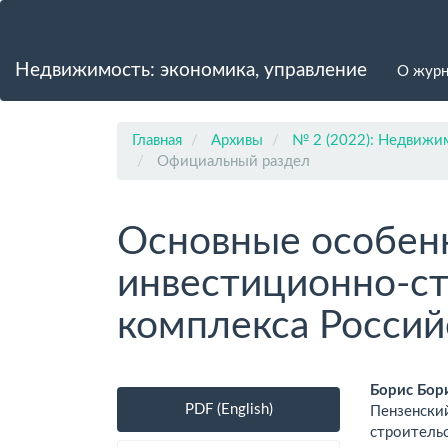
Главная
навигационная
панель
Недвижимость: экономика, управление
О жур
Основное
содержимое
Боковая
панель
Главная
Архивы
№ 2 (2022): Недвижим
Официальный раздел
Основные особенн
инвестиционно-с
комплекса Росси
Боковая
Осно
Борис Бор
PDF (English)
Пензенски
панель
соде
строительс