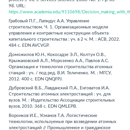
98. URL:
https://www.academia.edu/9110698/Decision_making_with_the
Грабовый П.Г., Лапидус А.А. Управление
строительством. Ч. 1. Организационные модели
управления и контрактные конструкции объекта
капитального строительства : уч. в 2 ч. М. : АСВ, 2022.
484 c. EDN AVCVGP.
Доможилов Ю.Н., Кокосадзе Э.Л., Колтун О.В.,
Крыжановский А.Л., Морозенко А.А., Павлов А.С.
Организация и технология строительства атомных
станций : уч. / под ред. В.И. Теличенко. М. : МГСУ,
2012. 400 с. EDN QNQFPJ.
Дубровский В.Б., Лавданский П.А., Енговатов И.А.
Строительство атомных электростанций : уч. для
вузов. М. : Издательство Ассоциации строительных
вузов, 2010. 368 с. EDN QMLEPB.
Воронков И.Е., Усманов Т.А. Логистические
технологии, используемые при возведении атомных
электростанций // Промышленное и гражданское