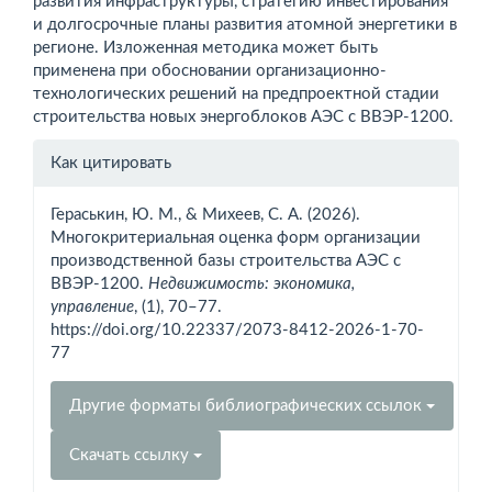
развития инфраструктуры, стратегию инвестирования
и долгосрочные планы развития атомной энергетики в
регионе. Изложенная методика может быть
применена при обосновании организационно-
технологических решений на предпроектной стадии
строительства новых энергоблоков АЭС с ВВЭР-1200.
Информация
Как цитировать
о статье
Гераськин, Ю. М., & Михеев, С. А. (2026).
Многокритериальная оценка форм организации
производственной базы строительства АЭС с
ВВЭР-1200.
Недвижимость: экономика,
управление
, (1), 70–77.
https://doi.org/10.22337/2073-8412-2026-1-70-
77
Другие форматы библиографических ссылок
Скачать ссылку