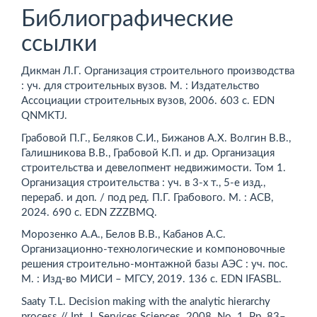
Библиографические
ссылки
Дикман Л.Г. Организация строительного производства
: уч. для строительных вузов. М. : Издательство
Ассоциации строительных вузов, 2006. 603 с. EDN
QNMKTJ.
Грабовой П.Г., Беляков С.И., Бижанов А.Х. Волгин В.В.,
Галишникова В.В., Грабовой К.П. и др. Организация
строительства и девелопмент недвижимости. Том 1.
Организация строительства : уч. в 3-х т., 5-е изд.,
перераб. и доп. / под ред. П.Г. Грабового. М. : АСВ,
2024. 690 с. EDN ZZZBMQ.
Морозенко А.А., Белов В.В., Кабанов А.С.
Организационно-технологические и компоновочные
решения строительно-монтажной базы АЭС : уч. пос.
М. : Изд-во МИСИ – МГСУ, 2019. 136 с. EDN IFASBL.
Saaty T.L. Decision making with the analytic hierarchy
process // Int. J. Services Sciences. 2008. No. 1. Pp. 83–