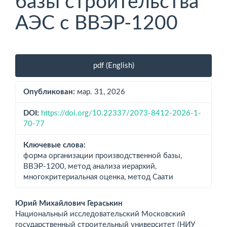
базы строительства
АЭС с ВВЭР-1200
Боковая
pdf (English)
панель
статьи
Опубликован:
мар. 31, 2026
DOI:
https://doi.org/10.22337/2073-8412-2026-1-
70-77
Ключевые слова:
форма организации производственной базы,
ВВЭР-1200, метод анализа иерархий,
многокритериальная оценка, метод Саати
Основное
Юрий Михайлович Гераськин
Национальный исследовательский Московский
содержимое
государственный строительный университет (НИУ