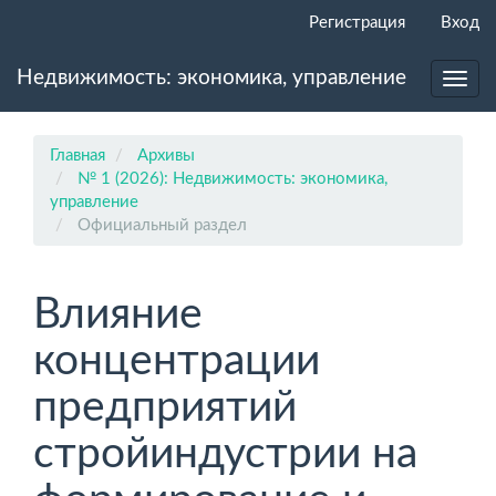
Главная
Регистрация
Вход
навигационная
панель
Недвижимость: экономика, управление
Основное
Toggl
содержимое
navig
Боковая
панель
Главная
Архивы
№ 1 (2026): Недвижимость: экономика,
управление
Официальный раздел
Влияние
концентрации
предприятий
стройиндустрии на