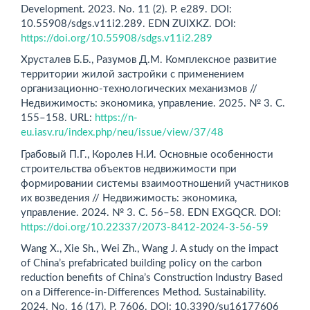
Development. 2023. No. 11 (2). P. e289. DOI:
10.55908/sdgs.v11i2.289. EDN ZUIXKZ. DOI:
https://doi.org/10.55908/sdgs.v11i2.289
Хрусталев Б.Б., Разумов Д.M. Комплексное развитие
территории жилой застройки с применением
организационно-технологических механизмов //
Недвижимость: экономика, управление. 2025. № 3. С.
155–158. URL:
https://n-
eu.iasv.ru/index.php/neu/issue/view/37/48
Грабовый П.Г., Королев Н.И. Основные особенности
строительства объектов недвижимости при
формировании системы взаимоотношений участников
их возведения // Недвижимость: экономика,
управление. 2024. № 3. С. 56–58. EDN EXGQCR. DOI:
https://doi.org/10.22337/2073-8412-2024-3-56-59
Wang X., Xie Sh., Wei Zh., Wang J. A study on the impact
of China’s prefabricated building policy on the carbon
reduction benefits of China’s Construction Industry Based
on a Difference-in-Differences Method. Sustainability.
2024. No. 16 (17). P. 7606. DOI: 10.3390/su16177606