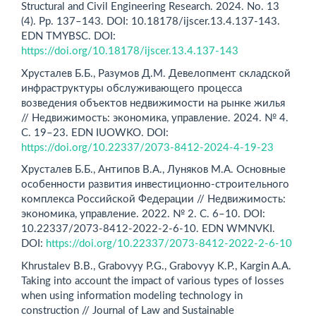
Structural and Civil Engineering Research. 2024. No. 13
(4). Pp. 137–143. DOI: 10.18178/ijscer.13.4.137-143.
EDN TMYBSC. DOI:
https://doi.org/10.18178/ijscer.13.4.137-143
Хрусталев Б.Б., Разумов Д.М. Девелопмент складской
инфраструктуры обслуживающего процесса
возведения объектов недвижимости на рынке жилья
// Недвижимость: экономика, управление. 2024. № 4.
С. 19–23. EDN IUOWKO. DOI:
https://doi.org/10.22337/2073-8412-2024-4-19-23
Хрусталев Б.Б., Антипов В.А., Луняков М.А. Основные
особенности развития инвестиционно-строительного
комплекса Российской Федерации // Недвижимость:
экономика, управление. 2022. № 2. С. 6–10. DOI:
10.22337/2073-8412-2022-2-6-10. EDN WMNVKI.
DOI:
https://doi.org/10.22337/2073-8412-2022-2-6-10
Khrustalev B.B., Grabovyу P.G., Grabovyу K.P., Kargin A.A.
Taking into account the impact of various types of losses
when using information modeling technology in
construction // Journal of Law and Sustainable