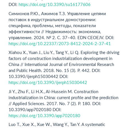
DOI:
https://doi.org/10.3390/su16177606
Симионов Р.Ю., Ажимов Т.З. Управление цепями
поставок в индустриальном домостроении:
специфика, проблемы, методы, показатели
эффективности // Недвижимость: экономика,
управление. 2024. № 2. С. 37–40. EDN CEOEJV. DOI:
https://doi.org/10.22337/2073-8412-2024-2-37-41
Xiahou X., Yuan J., Liu Y., Tang Y., Li Q. Exploring the driving
factors of construction industrialization development in
China // International Journal of Environmental Research
and Public Health. 2018. No. 15 (3). P. 442. DOI:
10.3390/ijerph15030442 DOI:
https://doi.org/10.3390/ijerph15030442
Ji Y., Zhu F., Li H.X., Al-Hussein M. Construction
industrialization in China: current profile and the prediction
// Applied Sciences. 2017. No. 7 (2). P. 180. DOI:
10.3390/app7020180 DOI:
https://doi.org/10.3390/app7020180
Luo T., Xue X., Xue W., Wang Y., Tan Y. A systematic