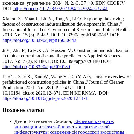
экономика, управление. 2024. № 2. С. 37–40. EDN CEOEJV.
DOI:
https://doi.org/10.22337/2073-8412-2024-2-37-41
Xiahou X., Yuan J., Liu Y., Tang Y., Li Q. Exploring the driving
factors of construction industrialization development in China //
International Journal of Environmental Research and Public Health.
2018. No. 15 (3). P. 442. DOI: 10.3390/ijerph15030442 DOI:
https://doi.org/10.3390/ijerph15030442
Ji Y., Zhu F., Li H.X., Al-Hussein M. Construction industrialization
in China: current profile and the prediction // Applied Sciences.
2017. No. 7 (2). P. 180. DOI: 10.3390/app7020180 DOI:
https://doi.org/10.3390/app7020180
Luo T., Xue X., Xue W., Wang Y., Tan Y. A systematic overview of
prefabricated construction policies in China // Journal of Cleaner
Production. 2021. No. 280. P. 124371. DOI:
10.1016/j.jclepro.2020.124371. EDN KDRNMA. DOI:
https://doi.org/10.1016/j.jclepro.2020.124371
Похожие статьи
Денис Евгеньевич Сезёмин,
«Зеленый квадрат»,
инновации и экоустойчивость энергетической
инфраструктуры современной городской экосистемы
,