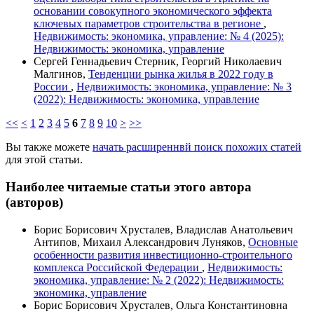
основании совокупного экономического эффекта
ключевых параметров строительства в регионе
,
Недвижимость: экономика, управление: № 4 (2025):
Недвижимость: экономика, управление
Сергей Геннадьевич Стерник, Георгий Николаевич
Малгинов,
Тенденции рынка жилья в 2022 году в
России
,
Недвижимость: экономика, управление: № 3
(2022): Недвижимость: экономика, управление
<<
<
1
2
3
4
5
6
7
8
9
10
>
>>
Вы также можете
начать расширеннвй поиск похожих статей
для этой статьи.
Наиболее читаемые статьи этого автора
(авторов)
Борис Борисович Хрусталев, Владислав Анатольевич
Антипов, Михаил Александрович Луняков,
Основные
особенности развития инвестиционно-строительного
комплекса Российской Федерации
,
Недвижимость:
экономика, управление: № 2 (2022): Недвижимость:
экономика, управление
Борис Борисович Хрусталев, Ольга Константиновна