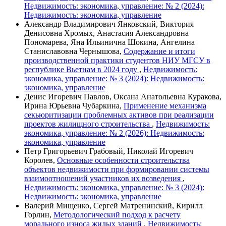
Недвижимость: экономика, управление: № 2 (2024):
Недвижимость: экономика, управление
Александр Владимирович Янковский, Виктория
Денисовна Хромых, Анастасия Александровна
Пономарева, Яна Ильинична Шокина, Ангелина
Станиславовна Чернышова,
Содержание и итоги
производственной практики студентов НИУ МГСУ в
республике Вьетнам в 2024 году
,
Недвижимость:
экономика, управление: № 3 (2024): Недвижимость:
экономика, управление
Денис Игоревич Павлов, Оксана Анатольевна Куракова,
Ирина Юрьевна Чубаркина,
Применение механизма
секьюритизации проблемных активов при реализации
проектов жилищного строительства
,
Недвижимость:
экономика, управление: № 2 (2026): Недвижимость:
экономика, управление
Петр Григорьевич Грабовый, Николай Игоревич
Королев,
Основные особенности строительства
объектов недвижимости при формировании системы
взаимоотношений участников их возведения
,
Недвижимость: экономика, управление: № 3 (2024):
Недвижимость: экономика, управление
Валерий Мищенко, Сергей Матренинский, Кирилл
Горлин,
Методологический подход к расчету
морального износа жилых зданий
,
Недвижимость: