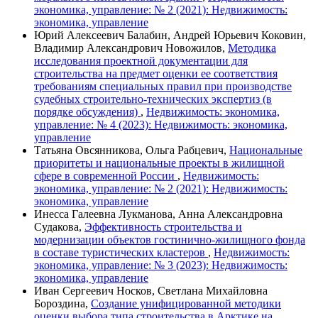
экономика, управление: № 2 (2021): Недвижимость:
экономика, управление
Юрий Алексеевич Балабин, Андрей Юрьевич Коковин,
Владимир Александрович Новожилов,
Методика
исследования проектной документации для
строительства на предмет оценки ее соответствия
требованиям специальных правил при производстве
судебных строительно-технических экспертиз (в
порядке обсуждения)
,
Недвижимость: экономика,
управление: № 4 (2023): Недвижимость: экономика,
управление
Татьяна Овсянникова, Ольга Рабцевич,
Национальные
приоритеты и национальные проекты в жилищной
сфере в современной России
,
Недвижимость:
экономика, управление: № 2 (2021): Недвижимость:
экономика, управление
Инесса Галеевна Лукманова, Анна Александровна
Судакова,
Эффективность строительства и
модернизации объектов гостинично-жилищного фонда
в составе туристических кластеров
,
Недвижимость:
экономика, управление: № 3 (2023): Недвижимость:
экономика, управление
Иван Сергеевич Носков, Светлана Михайловна
Бороздина,
Создание унифицированной методики
оценки выбора типа строительства в Арктике на