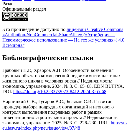
Раздел
Официальный раздел
Это произведение доступно по
лицензии Creative Commons
«Attribution-NonCommercial-ShareAlike» («Атрибуция —
Некоммерческое использование — На тех же условиях») 4.0
Всемирная
.
Библиографические ссылки
Грабовый П.Г., Храбров А.П. Особенности возведения
крупных объектов коммерческой недвижимости на этапах
жизненного цикла в условиях риска // Недвижимость:
экономика, управление. 2024. № 3. С. 65–68. EDN BUFJYA.
DOI:
https://doi.org/10.22337/2073-8412-2024-3-65-68
Нарницкий С.В., Гусаров В.С., Беляков С.И. Развитие
процедур выбора подрядных организаций и итогового
контроля выполнения подрядных работ в рамках
инвестиционно-строительного проекта // Недвижимость:
экономика, управление. 2025. № 3. С. 226–230. URL:
https://n-
eu.iasv.ru/index.php/neu/issue/view/37/48