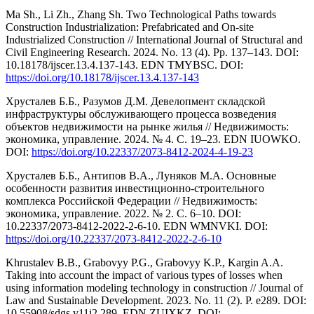
Ma Sh., Li Zh., Zhang Sh. Two Technological Paths towards
Construction Industrialization: Prefabricated and On-site
Industrialized Construction // International Journal of Structural and
Civil Engineering Research. 2024. No. 13 (4). Pp. 137–143. DOI:
10.18178/ijscer.13.4.137-143. EDN TMYBSC. DOI:
https://doi.org/10.18178/ijscer.13.4.137-143
Хрусталев Б.Б., Разумов Д.М. Девелопмент складской
инфраструктуры обслуживающего процесса возведения
объектов недвижимости на рынке жилья // Недвижимость:
экономика, управление. 2024. № 4. С. 19–23. EDN IUOWKO.
DOI:
https://doi.org/10.22337/2073-8412-2024-4-19-23
Хрусталев Б.Б., Антипов В.А., Луняков М.А. Основные
особенности развития инвестиционно-строительного
комплекса Российской Федерации // Недвижимость:
экономика, управление. 2022. № 2. С. 6–10. DOI:
10.22337/2073-8412-2022-2-6-10. EDN WMNVKI. DOI:
https://doi.org/10.22337/2073-8412-2022-2-6-10
Khrustalev B.B., Grabovyу P.G., Grabovyу K.P., Kargin A.A.
Taking into account the impact of various types of losses when
using information modeling technology in construction // Journal of
Law and Sustainable Development. 2023. No. 11 (2). P. e289. DOI:
10.55908/sdgs.v11i2.289. EDN ZUIXKZ. DOI: