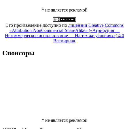
* не является рекламой
Это произведение доступно по
лицензии Creative Commons
«Attribution-NonCommercial-ShareAlike» («Атрибуция —
Некоммерческое использование — На тех же условиях») 4.0
Всемирная
.
Спонсоры
* не является рекламой