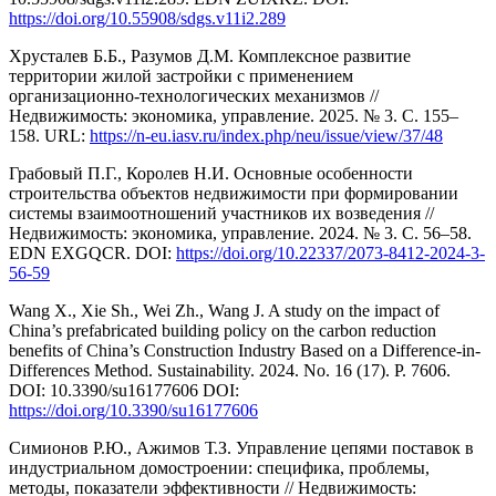
https://doi.org/10.55908/sdgs.v11i2.289
Хрусталев Б.Б., Разумов Д.M. Комплексное развитие
территории жилой застройки с применением
организационно-технологических механизмов //
Недвижимость: экономика, управление. 2025. № 3. С. 155–
158. URL:
https://n-eu.iasv.ru/index.php/neu/issue/view/37/48
Грабовый П.Г., Королев Н.И. Основные особенности
строительства объектов недвижимости при формировании
системы взаимоотношений участников их возведения //
Недвижимость: экономика, управление. 2024. № 3. С. 56–58.
EDN EXGQCR. DOI:
https://doi.org/10.22337/2073-8412-2024-3-
56-59
Wang X., Xie Sh., Wei Zh., Wang J. A study on the impact of
China’s prefabricated building policy on the carbon reduction
benefits of China’s Construction Industry Based on a Difference-in-
Differences Method. Sustainability. 2024. No. 16 (17). P. 7606.
DOI: 10.3390/su16177606 DOI:
https://doi.org/10.3390/su16177606
Симионов Р.Ю., Ажимов Т.З. Управление цепями поставок в
индустриальном домостроении: специфика, проблемы,
методы, показатели эффективности // Недвижимость: