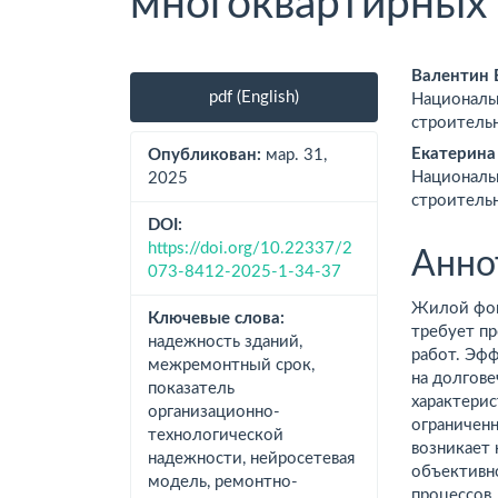
многоквартирных
Боковая
Осно
Валентин 
pdf (English)
Националь
панель
соде
строитель
статьи
стат
Екатерина
Опубликован:
мар. 31,
Националь
2025
строитель
DOI:
https://doi.org/10.22337/2
Анно
073-8412-2025-1-34-37
Жилой фон
Ключевые слова:
требует п
надежность зданий,
работ. Эфф
межремонтный срок,
на долгове
показатель
характерис
организационно-
ограниченн
технологической
возникает
надежности, нейросетевая
объективн
модель, ремонтно-
процессов.