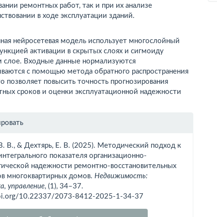
ании ремонтных работ, так и при их анализе
ствовании в ходе эксплуатации зданий.
нная нейросетевая модель использует многослойный
ункцией активации в скрытых слоях и сигмоиду
м слое. Входные данные нормализуются
ываются с помощью метода обратного распространения
о позволяет повысить точность прогнозирования
ных сроков и оценки эксплуатационной надежности
рмация
ировать
тье
В. В., & Дехтярь, Е. В. (2025). Методический подход к
интегрального показателя организационно-
гической надежности ремонтно-восстановительных
ов многоквартирных домов.
Недвижимость:
а, управление
, (1), 34–37.
doi.org/10.22337/2073-8412-2025-1-34-37