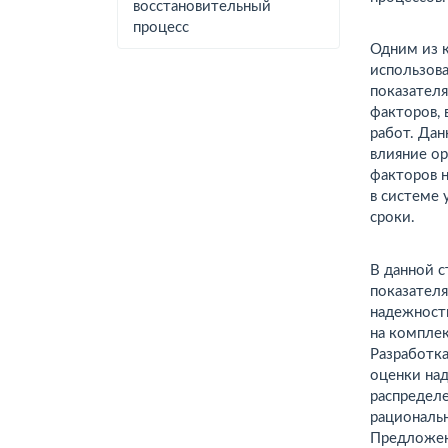
восстановительный
процесс
Одним из к
использов
показател
факторов,
работ. Дан
влияние о
факторов н
в системе
сроки.
В данной с
показателя
надежност
на комплек
Разработк
оценки на
распределе
рациональ
Предложен