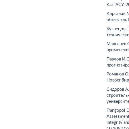
КазГАСУ, 2
Кирсанов 
объектов. 
Кузнецов П
техническо
Малышев С
применение
Павлов И.
прогнозиро
Романов О
Новосибирс
Сидоров А.
строительн
университе
Frangopol D
Assessment,
Integrity a
10.1080/2