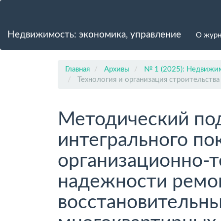
Главная
навигационная
панель
Недвижимость: экономика, управление
О жур
Основное
содержимое
Боковая
панель
Главная
Архивы
№ 1 (2025): Недвижим
Технология и организация строительства
Методический под
интегрального по
организационно-т
надежности ремо
восстановительны