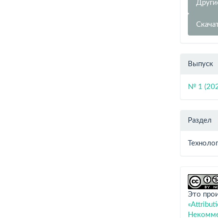
Други
Скача
Выпуск
№ 1 (20
Раздел
Технолог
Это про
«Attribu
Некоммер