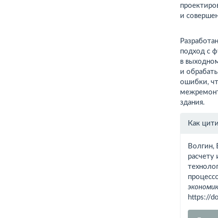
проектиров
и совершен
Разработа
подход с ф
в выходно
и обрабат
ошибки, чт
межремонт
здания.
Инфо
Как цит
о ста
Волгин, 
расчету 
техноло
процесс
экономик
https://