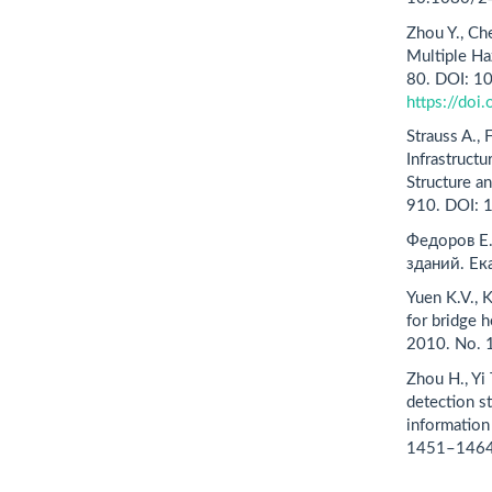
Zhou Y., Che
Multiple Ha
80. DOI: 1
https://doi
Strauss A.,
Infrastruct
Structure a
910. DOI:
Федоров Е.
зданий. Ек
Yuen K.V., 
for bridge 
2010. No. 1
Zhou H., Yi
detection s
information
1451–1464