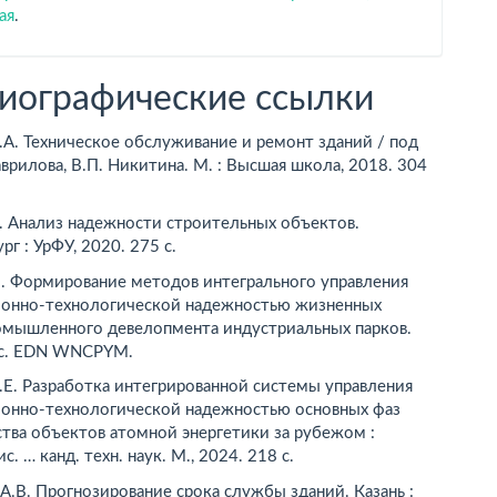
ая
.
иографические ссылки
.А. Техническое обслуживание и ремонт зданий / под
Гаврилова, В.П. Никитина. М. : Высшая школа, 2018. 304
. Анализ надежности строительных объектов.
рг : УрФУ, 2020. 275 с.
В. Формирование методов интегрального управления
ионно-технологической надежностью жизненных
омышленного девелопмента индустриальных парков.
 с. EDN WNCPYM.
Е. Разработка интегрированной системы управления
ионно-технологической надежностью основных фаз
тва объектов атомной энергетики за рубежом :
с. … канд. техн. наук. М., 2024. 218 с.
А.В. Прогнозирование срока службы зданий. ­Казань :