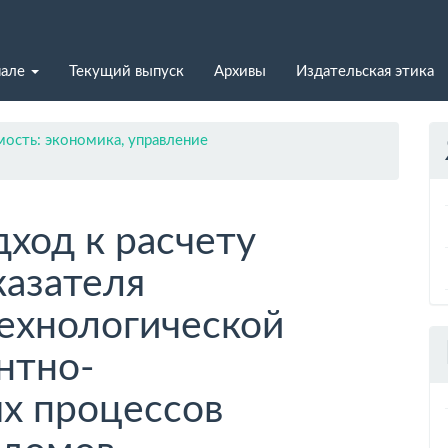
нале
Текущий выпуск
Архивы
Издательская этика
ость: экономика, управление
ход к расчету
казателя
ехнологической
нтно-
х процессов