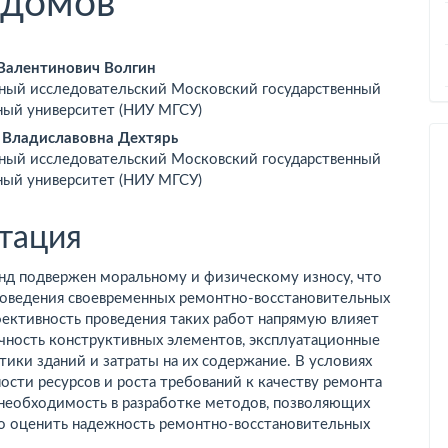
 домов
вное
Валентинович Волгин
ный исследовательский Московский государственный
ржимое
ный университет (НИУ МГСУ)
ьи
 Владиславовна Дехтярь
ный исследовательский Московский государственный
ный университет (НИУ МГСУ)
тация
д подвержен моральному и физическому износу, что
роведения своевременных ремонтно-восстановительных
ективность проведения таких работ напрямую влияет
чность конструктивных элементов, эксплуатационные
тики зданий и затраты на их содержание. В условиях
ости ресурсов и роста требований к качеству ремонта
 необходимость в разработке методов, позволяющих
о оценить надежность ремонтно-восстановительных