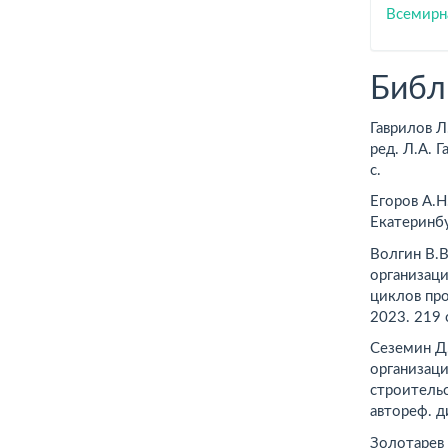
Всемирн
Библ
Гаврилов Л
ред. Л.А. 
с.
Егоров А.Н
Екатеринбу
Волгин В.
организац
циклов пр
2023. 219
Сеземин Д.
организац
строительс
автореф. ди
Золотарев 