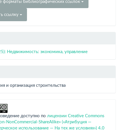
е форматы библиографических ссылок
ть ссылку
25): Недвижимость: экономика, управление
ия и организация строительства
изведение доступно по
лицензии Creative Commons
tion-NonCommercial-ShareAlike» («Атрибуция —
ческое использование — На тех же условиях») 4.0