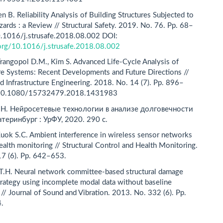
n B. Reliability Analysis of Building Structures Subjected to
zards : a Review // Structural Safety. 2019. No. 76. Рр. 68–
0.1016/j.strusafe.2018.08.002 DOI:
.org/10.1016/j.strusafe.2018.08.002
 Frangopol D.M., Kim S. Advanced Life-Cycle Analysis of
ure Systems: Recent Developments and Future Directions //
nd Infrastructure Engineering. 2018. No. 14 (7). Рр. 896–
 10.1080/15732479.2018.1431983
Н. Нейросетевые технологии в анализе долговечности
атеринбург : УрФУ, 2020. 290 с.
Kuok S.C. Ambient interference in wireless sensor networks
health monitoring // Structural Control and Health Monitoring.
7 (6). Рр. 642–653.
 T.H. Neural network committee-based structural damage
trategy using incomplete modal data without baseline
 // Journal of Sound and Vibration. 2013. No. 332 (6). Рр.
.