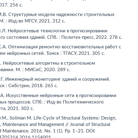
017. 256 с.
М.В. Структурные модели надежности строительных
М. : Изд-во МГСУ, 2021. 312 с.
.Л. Нейросетевые технологии в прогнозировании
го состояния зданий. СПб. : Политех-пресс, 2022. 278 с.
.А. Оптимизация ремонтно-восстановительных работ с
м нейронных сетей. Томск : ТГАСУ, 2021. 305 с.
С. Нейросетевые алгоритмы в строительном
вании. М. : МИСиС, 2020. 289 с.
.Г. Инженерный мониторинг зданий и сооружений.
к : Сибстрин, 2018. 265 с.
А. Искусственные нейронные сети в прогнозировании
ых процессов. СПб. : Изд-во Политехнического
та, 2021. 302 с.
.M., Soliman M. Life-Cycle of Structural Systems: Design,
 Maintenance and Management // Journal of Structural
nd Maintenance. 2016. No. 1 (1). Рр. 1–21. DOI:
4705314.2016.1154001