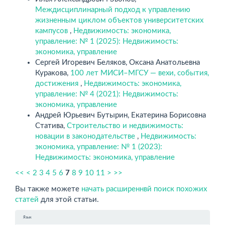
Междисциплинарный подход к управлению
жизненным циклом объектов университетских
кампусов
,
Недвижимость: экономика,
управление: № 1 (2025): Недвижимость:
экономика, управление
Сергей Игоревич Беляков, Оксана Анатольевна
Куракова,
100 лет МИСИ–МГСУ — вехи, события,
достижения
,
Недвижимость: экономика,
управление: № 4 (2021): Недвижимость:
экономика, управление
Андрей Юрьевич Бутырин, Екатерина Борисовна
Статива,
Строительство и недвижимость:
новации в законодательстве
,
Недвижимость:
экономика, управление: № 1 (2023):
Недвижимость: экономика, управление
<<
<
2
3
4
5
6
7
8
9
10
11
>
>>
Вы также можете
начать расширеннвй поиск похожих
статей
для этой статьи.
Язык