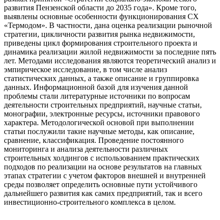
развития Пензенской области до 2035 года». Кроме того,
выявлены основ­ные особенности функционирования СХ
«Термодом». В частно­сти, дана оценка реализации рыночной
стратегии, цикличности развития рынка недвижимости,
приведены цикл формирования строительного проекта и
динамика реализации жилой недвижи­мости за последние пять
лет. Методами исследования являют­ся теоретический анализ и
эмпирическое исследование, в том числе анализ
статистических данных, а также описание и груп­пировка
данных. Информационной базой для изучения данной
проблемы стали литературные источники по вопросам
деятельности строительных предприятий, научные статьи,
монографии, электронные ресурсы, источники правового
характера. Мето­дологической основой при выполнении
статьи послужили та­кие научные методы, как описание,
сравнение, классификация. Проведение постоянного
мониторинга и анализа деятельности различных
строительных холдингов с использованием практи­ческих
подходов по реализации на основе результатов на глав­ных
этапах стратегии с учетом факторов внешней и внутренней
среды позволяет определить основные пути устойчивого
даль­нейшего развития как самих предприятий, так и всего
инвести­ционно-строительного комплекса в целом.