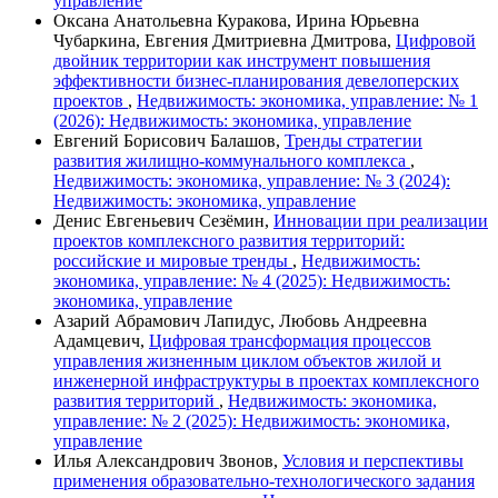
управление
Оксана Анатольевна Куракова, Ирина Юрьевна
Чубаркина, Евгения Дмитриевна Дмитрова,
Цифровой
двойник территории как инструмент повышения
эффективности бизнес-планирования девелоперских
проектов
,
Недвижимость: экономика, управление: № 1
(2026): Недвижимость: экономика, управление
Евгений Борисович Балашов,
Тренды стратегии
развития жилищно-коммунального комплекса
,
Недвижимость: экономика, управление: № 3 (2024):
Недвижимость: экономика, управление
Денис Евгеньевич Сезёмин,
Инновации при реализации
проектов комплексного развития территорий:
российские и мировые тренды
,
Недвижимость:
экономика, управление: № 4 (2025): Недвижимость:
экономика, управление
Азарий Абрамович Лапидус, Любовь Андреевна
Адамцевич,
Цифровая трансформация процессов
управления жизненным циклом объектов жилой и
инженерной инфраструктуры в проектах комплексного
развития территорий
,
Недвижимость: экономика,
управление: № 2 (2025): Недвижимость: экономика,
управление
Илья Александрович Звонов,
Условия и перспективы
применения образовательно-технологического задания