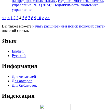
на предпроектных этапах
,
Недвижимость: экономика,
управление: № 3 (2024): Недвижимость: экономика,
управление
<<
<
1
2
3
4
5
6
7
8
9
10
>
>>
Вы также можете
начать расширеннвй поиск похожих статей
для этой статьи.
Язык
English
Русский
Информация
Для читателей
Для авторов
Для библиотек
Индексация