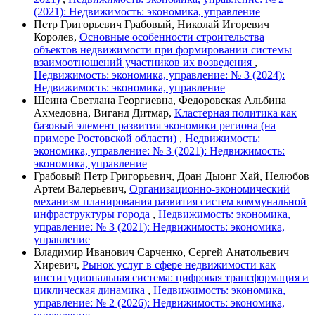
(2021): Недвижимость: экономика, управление
Петр Григорьевич Грабовый, Николай Игоревич
Королев,
Основные особенности строительства
объектов недвижимости при формировании системы
взаимоотношений участников их возведения
,
Недвижимость: экономика, управление: № 3 (2024):
Недвижимость: экономика, управление
Шеина Светлана Георгиевна, Федоровская Альбина
Ахмедовна, Виганд Дитмар,
Кластерная политика как
базовый элемент развития экономики региона (на
примере Ростовской области)
,
Недвижимость:
экономика, управление: № 3 (2021): Недвижимость:
экономика, управление
Грабовый Петр Григорьевич, Доан Дыонг Хай, Нелюбов
Артем Валерьевич,
Организационно-экономический
механизм планирования развития систем коммунальной
инфраструктуры города
,
Недвижимость: экономика,
управление: № 3 (2021): Недвижимость: экономика,
управление
Владимир Иванович Сарченко, Сергей Анатольевич
Хиревич,
Рынок услуг в сфере недвижимости как
институциональная система: цифровая трансформация и
циклическая динамика
,
Недвижимость: экономика,
управление: № 2 (2026): Недвижимость: экономика,