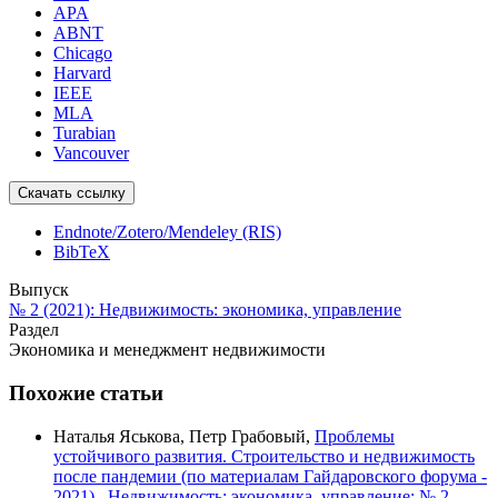
APA
ABNT
Chicago
Harvard
IEEE
MLA
Turabian
Vancouver
Скачать ссылку
Endnote/Zotero/Mendeley (RIS)
BibTeX
Выпуск
№ 2 (2021): Недвижимость: экономика, управление
Раздел
Экономика и менеджмент недвижимости
Похожие статьи
Наталья Яськова, Петр Грабовый,
Проблемы
устойчивого развития. Строительство и недвижимость
после пандемии (по материалам Гайдаровского форума -
2021)
,
Недвижимость: экономика, управление: № 2