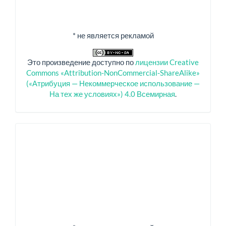
* не является рекламой
Это произведение доступно по
лицензии Creative
Commons «Attribution-NonCommercial-ShareAlike»
(«Атрибуция — Некоммерческое использование —
На тех же условиях») 4.0 Всемирная
.
Спонсоры