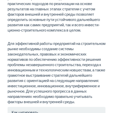
практи­ческих подходов по реализации на основе
результатов на глав­ных этапах стратегии с учетом
факторов внешней и внутренней среды позволяет
определить основные пути устойчивого даль­нейшего
развития как самих предприятий, так и всего инвести­
ционно-строительного комплекса в целом.
Для эффективной работы предприятий на строительном
рын­ке необходимы создание системы
законодательных, правовых и экономических
нормативов по обеспечению эффективно­сти решения
проблемы незавершенного строительства, пере­хода к
инновационным и технологическим новшествам, а так­же
грамотное выстраивание стратегий дальнейшего
развития с ориентацией на следующие направления:
инвестиционное, инновационное, внутрифирменное и
рыночное. Для успешного прогресса в данных
направлениях необходимо правильно учи­тывать
факторы внешней и внутренней среды.
Информация
Как цитировать