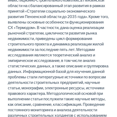
инвестиционно-строительного комплекса Пензенской
области на сбалансированный этап развития в рам­ках
принятой «Стратегии социально-экономического
развития Пензенской области до 2035 года». Кроме того,
выявлены основ­ные особенности функционирования
СХ «Термодом». В частно­сти, дана оценка реализации
рыночной стратегии, цикличности развития рынка
недвижимости, приведены цикл формирования
строительного проекта и динамика реализации жилой
недвижи­мости за последние пять лет. Методами
исследования являют­ся теоретический анализ и
эмпирическое исследование, в том числе анализ
статистических данных, а также описание и груп­пировка
данных. Информационной базой для изучения данной
проблемы стали литературные источники по вопросам
деятельности строительных предприятий, научные
статьи, монографии, электронные ресурсы, источники
правового характера. Мето­дологической основой при
выполнении статьи послужили та­кие научные методы,
как описание, сравнение, классификация. Проведение
постоянного мониторинга и анализа деятельности
различных строительных холдингов с использованием