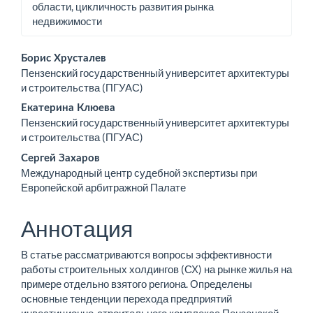
области, цикличность развития рынка
недвижимости
Основное
Борис Хрусталев
Пензенский государственный университет архитектуры
содержимое
и строительства (ПГУАС)
статьи
Екатерина Клюева
Пензенский государственный университет архитектуры
и строительства (ПГУАС)
Сергей Захаров
Международный центр судебной экспертизы при
Европейской арбитражной Палате
Аннотация
В статье рассматриваются вопросы эффективности
работы строительных холдингов (СХ) на рынке жилья на
примере от­дельно взятого региона. Определены
основные тенденции пе­рехода предприятий