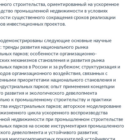
ного строительства, ориентированный на ускоренное
одство промышленной недвижимости в условиях
ости существенного сокращения сроков реализации
пов инвестиционных проектов.
продемонстрированы следующие основные научные
: тренды развития национального рынка
ьных парков; особенности организационно-
ских механизмов становления и развития рынка
ьных парков в России и за рубежом; структуризация и
одов организационного воздействия, связанных с
венными приоритетами национального становления и
индустриальных парков; опыт применения концепции
о развития и экологического девелопмента
льно к промышленному строительству и практики
тва индустриальных парков; авторское моделирование
 жизненного цикла ускоренного воспроизводства
ной недвижимости при промышленном строительстве
льных парков на основе инструментария промышленного
кого девелопмента и устойчивого развития;
ция многокомпонентных показателей устойчивости