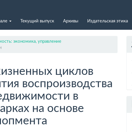
нале
Текущий выпуск
Архивы
Издательская этика
ость: экономика, управление
и
изненных циклов
ития воспроизводства
едвижимости в
арках на основе
лопмента