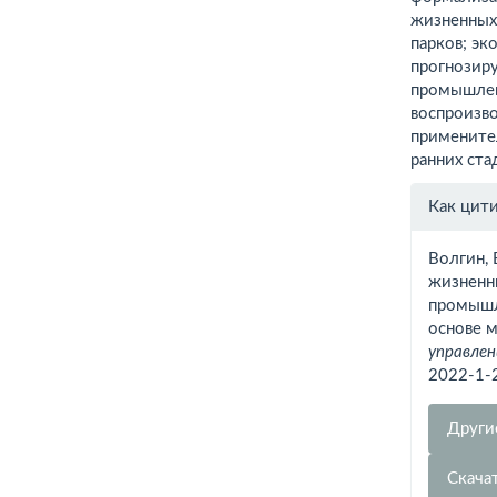
жизненных
парков; э
прогнозир
промышлен
воспроизв
примените
ранних ста
Инфо
Как цит
о ста
Волгин, 
жизненн
промышл
основе 
управлен
2022-1-
Други
Скача