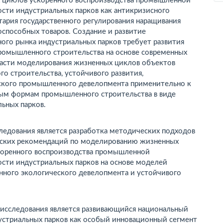
 циклов ускоренного воспроизводства промышленной
сти индустриальных парков как антикризисного
ария государственного регулирования наращивания
способных товаров. Создание и развитие
ого рынка индустриальных парков требует развития
ромышленного строительства на основе современных
ласти моделирования жизненных циклов объектов
го строительства, устойчивого развития,
ского промышленного девелопмента применительно к
ым формам промышленного строительства в виде
ьных парков.
ледования является разработка методических подходов
еских рекомендаций по моделированию жизненных
коренного воспроизводства промышленной
сти индустриальных парков на основе моделей
ного экологического девелопмента и устойчивого
исследования является развивающийся национальный
устриальных парков как особый инновационный сегмент