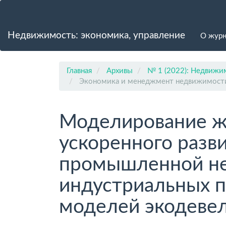
Главная
навигационная
панель
Недвижимость: экономика, управление
О жур
Основное
содержимое
Боковая
панель
Главная
Архивы
№ 1 (2022): Недвижим
Экономика и менеджмент недвижимост
Моделирование ж
ускоренного разв
промышленной н
индустриальных п
моделей экодеве