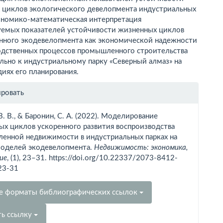
 циклов экологического девелопмента индустриальных
кономико-математическая интерпретация
уемых показателей устойчивости жизненных циклов
ного экодевелопмента как экономической надежности
одственных процессов промышленного строительства
льно к индустриальному парку «Северный алмаз» на
диях его планирования.
рмация
ировать
тье
В. В., & Баронин, С. А. (2022). Моделирование
ых циклов ускоренного развития воспроизводства
енной недвижимости в индустриальных парках на
моделей экодевелопмента.
Недвижимость: экономика,
ие
, (1), 23–31. https://doi.org/10.22337/2073-8412-
23-31
е форматы библиографических ссылок
ть ссылку