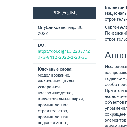
Боковая
Осно
Валентин 
PDF (English)
Националь
панель
соде
строитель
статьи
стат
Сергей Ал
Опубликован:
мар. 30,
Пензенски
2022
строительс
DOI:
https://doi.org/10.22337/2
Анно
073-8412-2022-1-23-31
Исследова
Ключевые слова:
воспроизв
моделирование,
недвижимо
жизненные циклы,
особо при
ускоренное
При этом в
воспроизводство,
экономиче
индустриальные парки,
объектов 
промышленное
управлени
строительство,
сокращения
промышленная
элементов
недвижимость,
жизненных