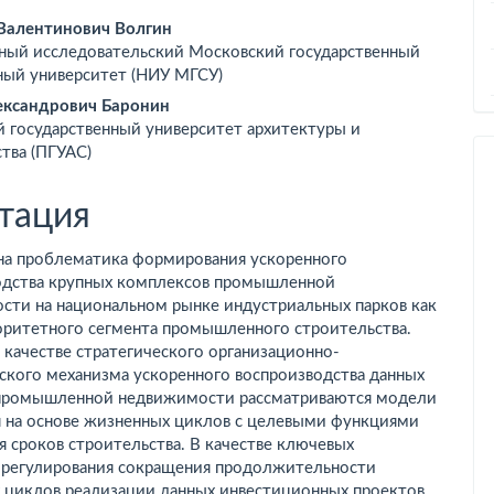
вное
Валентинович Волгин
ный исследовательский Московский государственный
ржимое
ный университет (НИУ МГСУ)
ьи
ександрович Баронин
й государственный университет архитектуры и
тва (ПГУАС)
тация
на проблематика формирования ускоренного
одства крупных комплексов промышленной
сти на национальном рынке индустриальных парков как
оритетного сегмента промышленного строительства.
 качестве стратегического организационно-
ского механизма ускоренного воспроизводства данных
промышленной недвижимости рассматриваются модели
я на основе жизненных циклов с целевыми функциями
 сроков строительства. В качестве ключевых
 регулирования сокращения продолжительности
 циклов реализации данных инвестиционных проектов