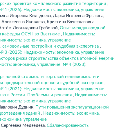
ерских проектов комплексного развития территории
,
№ 1 (2026): Недвижимость: экономика, управление
яна Игоревна Кильдеева, Дарья Игоревна Фрыгина,
 Алексеевна Яковлева, Кристина Вячеславовна
 Артём Леонидович Грабовой,
Опыт международной
в кафедры ОСУН во Вьетнаме
,
Недвижимость:
вижимость: экономика, управление
 самовольные постройки и судебная экспертиза
,
№ 3 (2025): Недвижимость: экономика, управление
кторов риска строительства объектов атомной энергии
сть: экономика, управление: № 4 (2023):
 рыночной стоимости торговой недвижимости и
при предварительной оценке и судебной экспертизе
,
№ 1 (2021): Недвижимость: экономика, управление
тво в России. Проблемы и решения
,
Недвижимость:
вижимость: экономика, управление
Павлович Дудник,
Пути повышения эксплуатационной
доотведения зданий
,
Недвижимость: экономика,
 экономика, управление
 Сергеевна Медведева,
Сбалансированность