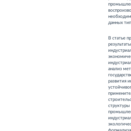
промышлен
воспроизв
необходим
данных ти
В статье 
результаты
индустриал
экономиче
индустриал
анализ мет
государст
развития 
устойчивог
примените
строительс
структуры
промышлен
индустриа
экологичес
формализа