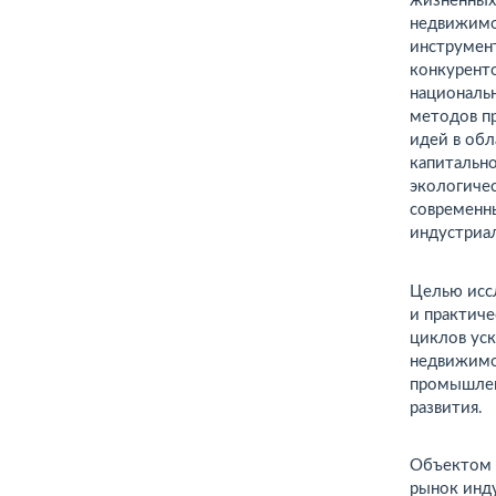
жизненных
недвижимо
инструмент
конкуренто
национальн
методов п
идей в об
капитально
экологиче
современн
индустриал
Целью исс
и практич
циклов ус
недвижимо
промышлен
развития.
Объектом 
рынок инд