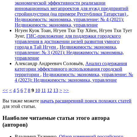
экономической эффективности реализации
инновационных мегапроектов для нужд предприятий
стройиндустрии (на примере Республики Татарстан)
,
Недвижимость: экономика, управление: № 4 (2021):
Недвижимость: экономика, управление
Нгуен Куок Тоан, Нгуен Тхи Тху Хйен, Нгуен Тхи Тует
Зунг,
ГИС-приложение для поддержки городского
управления в достижении целей развития умного
города в Тай Нгуен
,
Недвижимость: экономика,
управление: № 3 (2021): Недвижимость: экономика,
управление
Александр Андреевич Соловьёв,
Анализ содержания
категории эффективного использования городской
территории
,
Недвижимость: экономика, управление: №
4 (2023): Недвижимость: экономика, управление
<<
<
4
5
6
7
8
9
10
11
12
13
>
>>
Вы также можете
начать расширеннвй поиск похожих статей
для этой статьи.
Наиболее читаемые статьи этого автора
(авторов)
Владимир Ткаченко,
Обзор изменений российского