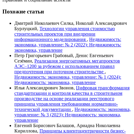
Похожие статьи
Дмитрий Николаевич Силка, Николай Александрович
Бурлуцкий,
Технологии управления стоимостью
строительных проектов при внедрении
информационного моделирования
,
Недвижимость:
экономика, управление: № 2 (2022): Недвижимость:
экономика, управление
Петр Григорьевич Грабовый, Денис Евгеньевич
Сезёмин,
Реализация энергоатомных мегапроектов
АЭС–1200 за рубежом с использованием правил
предпочтения при поточном строительстве
,
Недвижимость: экономика, управление: № 1 (2024):
Недвижимость: экономика, управление
Илья Александрович Звонов,
Цифровая трансформация
стандартизации и контроля качества в строительном
производстве на основе реализации реестрового
принципа управления требованиями нормативно-
технической документации
,
Недвижимость: экономика,
управление: № 3 (2023): Недвижимость: экономика,
управление
Евгений Борисович Балашов, Ариадна Николаевна
Кириллова,
Принципы клиентоцентричности бизнес-