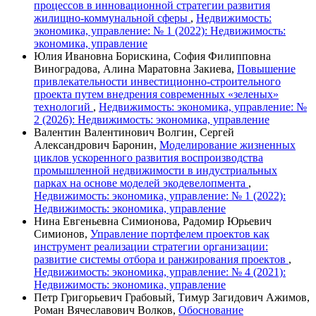
процессов в инновационной стратегии развития
жилищно-коммунальной сферы
,
Недвижимость:
экономика, управление: № 1 (2022): Недвижимость:
экономика, управление
Юлия Ивановна Борискина, София Филипповна
Виноградова, Алина Маратовна Закиева,
Повышение
привлекательности инвестиционно-строительного
проекта путем внедрения современных «зеленых»
технологий
,
Недвижимость: экономика, управление: №
2 (2026): Недвижимость: экономика, управление
Валентин Валентинович Волгин, Сергей
Александрович Баронин,
Моделирование жизненных
циклов ускоренного развития воспроизводства
промышленной недвижимости в индустриальных
парках на основе моделей экодевелопмента
,
Недвижимость: экономика, управление: № 1 (2022):
Недвижимость: экономика, управление
Нина Евгеньевна Симионова, Радомир Юрьевич
Симионов,
Управление портфелем проектов как
инструмент реализации стратегии организации:
развитие системы отбора и ранжирования проектов
,
Недвижимость: экономика, управление: № 4 (2021):
Недвижимость: экономика, управление
Петр Григорьевич Грабовый, Тимур Загидович Ажимов,
Роман Вячеславович Волков,
Обоснование