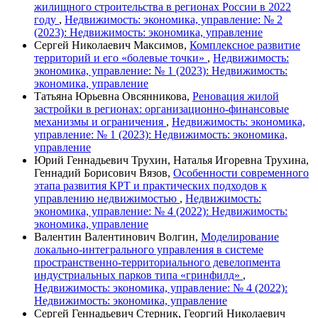
жилищного строительства в регионах России в 2022
году
,
Недвижимость: экономика, управление: № 2
(2023): Недвижимость: экономика, управление
Сергей Николаевич Максимов,
Комплексное развитие
территорий и его «болевые точки»
,
Недвижимость:
экономика, управление: № 1 (2023): Недвижимость:
экономика, управление
Татьяна Юрьевна Овсянникова,
Реновация жилой
застройки в регионах: организационно-финансовые
механизмы и ограничения
,
Недвижимость: экономика,
управление: № 1 (2023): Недвижимость: экономика,
управление
Юрий Геннадьевич Трухин, Наталья Игоревна Трухина,
Геннадий Борисович Вязов,
Особенности современного
этапа развития КРТ и практических подходов к
управлению недвижимостью
,
Недвижимость:
экономика, управление: № 4 (2022): Недвижимость:
экономика, управление
Валентин Валентинович Волгин,
Моделирование
локально-интегрального управления в системе
пространственно-территориального девелопмента
индустриальных парков типа «гринфилд»
,
Недвижимость: экономика, управление: № 4 (2022):
Недвижимость: экономика, управление
Сергей Геннадьевич Стерник, Георгий Николаевич