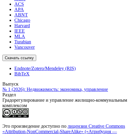
ACS
APA
ABNT
Chicago
Harvard
IEEE
MLA
Turabian
Vancouver
Скачать ссылку
Endnote/Zotero/Mendeley (RIS)
BibTeX
Выпуск
№ 1 (2026): Недвижимость: экономика, управление
Раздел
Градорегулирование и управление жилищно-коммунальным
комплексом
Это произведение доступно по
лицензии Creative Commons
«Attribution-NonCommercial-ShareAlike» («Атрибуция —