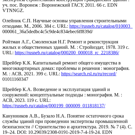
уч. пос. Воронеж : Воронежский ГАСУ, 2011. 66 с. EDN
VTNNGZ.
Олейник С.П. Научные основы управления строительными
отходами. М., 2006. 384 с. URL:
https://rusneb.ru/catalog/010003_
000061_36a5dedbc4c5c9de4c834ebec6ff839d/
Ройтман А.Г., Смоленская Н.Г. Ремонт и реконструкция
жилых и общественных зданий. М. : Стройиздат, 1978. 319 с.
URL:
https://rusneb.ru/catalog/000200_000018_rc_2218386/
Шрейбер К.К. Капитальный ремонт общего имущества в
многоквартирных домах: проблемы и решения : монография.
М. : АСВ, 2021. 399 с. URL:
https://search.rsl.ru/ru/record/
01011160347
Шрейбер К.А. Возведение и эксплуатация зданий и
сооружений: концептуальные подходы : монография. М. :
АСВ, 2023. 119 с. URL:
https://rusneb.ru/catalog/000199_000009_011818137/
Канунников А.В., Бузало Н.А. Понятие остаточного срока
службы зданий при проведении экспертизы промышленной
безопасности // Строительство и архитектура. 2019. № 7 (4). С.
19–24. DOI: 10.29039/2308-0191-2019-7-4-19-24. EDN