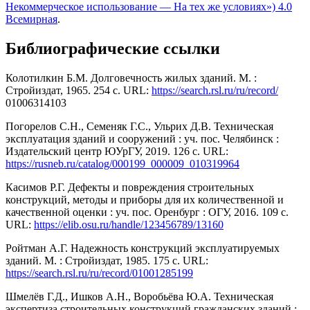
Некоммерческое использование — На тех же условиях») 4.0
Всемирная
.
Библиографические ссылки
Колотилкин Б.М. Долговечность жилых зданий. М. :
Стройиздат, 1965. 254 с. URL:
https://search.rsl.ru/ru/record/
01006314103
Погорелов С.Н., Семеняк Г.С., Ульрих Д.В. Техническая
эксплуатация зданий и сооружений : уч. пос. Челябинск :
Издательский центр ЮУрГУ, 2019. 126 с. URL:
https://rusneb.ru/catalog/000199_000009_010319964
Касимов Р.Г. Дефекты и повреждения строительных
конструкций, методы и приборы для их количественной и
качественной оценки : уч. пос. Оренбург : ОГУ, 2016. 109 с.
URL:
https://elib.osu.ru/handle/123456789/13160
Ройтман А.Г. Надежность конструкций эксплуатируемых
зданий. М. : Стройиздат, 1985. 175 c. URL:
https://search.rsl.ru/ru/record/01001285199
Шмелёв Г.Д., Ишков А.Н., Воробьёва Ю.А. Техническая
экспертиза строительных конструкций гражданских зданий :