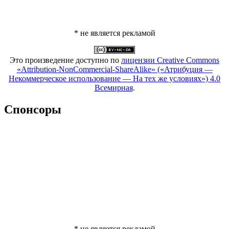
* не является рекламой
Это произведение доступно по
лицензии Creative Commons
«Attribution-NonCommercial-ShareAlike» («Атрибуция —
Некоммерческое использование — На тех же условиях») 4.0
Всемирная
.
Спонсоры
* не является рекламой