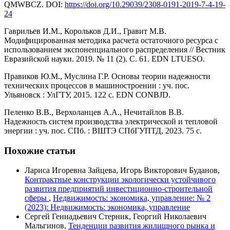
QMWBCZ. DOI:
https://doi.org/10.29039/2308-0191-2019-7-4-19-
24
Гаврильев И.М., Корольков Д.И., Гравит М.В.
Модифицированная методика расчета остаточного ресурса с
использованием экспоненциального распределения // Вестник
Евразийской науки. 2019. № 11 (2). С. 61. EDN LTUESO.
Правиков Ю.М., Муслина Г.Р. Основы теории надежности
технических процессов в машиностроении : уч. пос.
Ульяновск : УлГТУ, 2015. 122 с. EDN CONBJD.
Пеленко В.В., Верхоланцев А.А., Нечитайлов В.В.
Надежность систем производства электрической и тепловой
энергии : уч. пос. СПб. : ВШТЭ СПбГУПТД, 2023. 75 с.
Похожие статьи
Лариса Игоревна Зайцева, Игорь Викторович Буданов,
Контрактные конструкции экологически устойчивого
развития предприятий инвестиционно-строительной
сферы
,
Недвижимость: экономика, управление: № 2
(2023): Недвижимость: экономика, управление
Сергей Геннадьевич Стерник, Георгий Николаевич
Мальгинов,
Тенденции развития жилищного рынка и