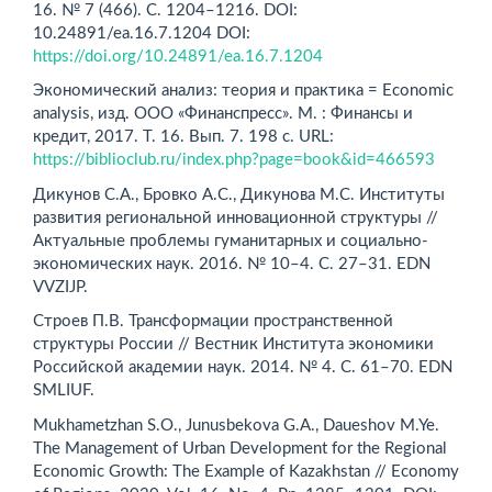
16. № 7 (466). С. 1204–1216. DOI:
10.24891/ea.16.7.1204 DOI:
https://doi.org/10.24891/ea.16.7.1204
Экономический анализ: теория и практика = Economic
analysis, изд. ООО «Финанспресс». М. : Финансы и
кредит, 2017. Т. 16. Вып. 7. 198 с. URL:
https://biblioclub.ru/index.php?page=book&id=466593
Дикунов С.А., Бровко А.С., Дикунова М.С. Институты
развития региональной инновационной структуры //
Актуальные проблемы гуманитарных и социально-
экономических наук. 2016. № 10–4. С. 27–31. EDN
VVZIJP.
Строев П.В. Трансформации пространственной
структуры России // Вестник Института экономики
Российской академии наук. 2014. № 4. С. 61–70. EDN
SMLIUF.
Mukhametzhan S.O., Junusbekova G.A., Daueshov M.Ye.
The Management of Urban Development for the Regional
Economic Growth: The Example of Kazakhstan // Economy