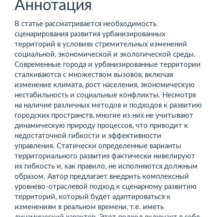
статьи
Аннотация
В статье рассматривается необходимость
сценарирования развития урбанизированных
территорий в условиях стре­мительных изменений
социальной, экономической и эко­ло­гической среды.
Современные города и урба­ни­зи­ро­ванные территории
сталкиваются с множеством вызовов, включая
изменение климата, рост населения, экономическую
нестабильность и социальные конфликты. Несмотря
на наличие различных методов и подходов к развитию
городских пространств, многие из них не учитывают
динамическую природу процессов, что приводит к
недостаточной гибкости и эффективности
управления. Статически определенные варианты
территориального развития фактически нивелируют
их гибкость и, как правило, не исполняются должным
образом. Автор предлагает внедрить комплексный
уровнево-отраслевой подход к сценарному развитию
территорий, который будет адаптироваться к
изменениям в реальном времени, т.е. иметь