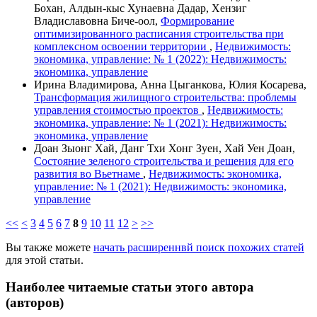
Бохан, Алдын-кыс Хунаевна Дадар, Хензиг
Владиславовна Биче-оол,
Формирование
оптимизированного расписания строительства при
комплексном освоении территории
,
Недвижимость:
экономика, управление: № 1 (2022): Недвижимость:
экономика, управление
Ирина Владимирова, Анна Цыганкова, Юлия Косарева,
Трансформация жилищного строительства: проблемы
управления стоимостью проектов
,
Недвижимость:
экономика, управление: № 1 (2021): Недвижимость:
экономика, управление
Доан Зыонг Хай, Данг Тхи Хонг Зуен, Хай Уен Доан,
Состояние зеленого строительства и решения для его
развития во Вьетнаме
,
Недвижимость: экономика,
управление: № 1 (2021): Недвижимость: экономика,
управление
<<
<
3
4
5
6
7
8
9
10
11
12
>
>>
Вы также можете
начать расширеннвй поиск похожих статей
для этой статьи.
Наиболее читаемые статьи этого автора
(авторов)