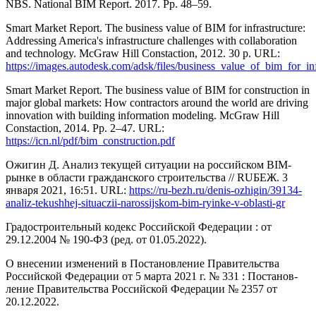
NBS. National BIM Report. 2017. Pр. 48–59.
Smart Market Report. The business value of BIM for infrastructure:
Addressing America's infrastructure challenges with collaboration
and technology. McGraw Hill Constaction, 2012. 30 p. URL:
https://images.autodesk.com/adsk/files/business_value_of_bim_for_i
Smart Market Report. The business value of BIM for construction in
major global markets: How contractors around the world are driving
innovation with building information modeling. McGraw Hill
Constaction, 2014. Pр. 2–47. URL:
https://icn.nl/pdf/bim_construction.pdf
Ожигин Д. Анализ текущей ситуации на российском BIM-
рынке в области гражданского строительства // RUБЕЖ. 3
января 2021, 16:51. URL:
https://ru-bezh.ru/denis-ozhigin/39134-
analiz-tekushhej-situaczii-narossijskom-bim-ryinke-v-oblasti-gr
Градостроительный кодекс Российской Федерации : от
29.12.2004 № 190-ФЗ (ред. от 01.05.2022).
О внесении изменений в Постановление Правительства
Российской Федерации от 5 марта 2021 г. № 331 : Постанов­
ление Правительства Российской Федерации № 2357 от
20.12.2022.