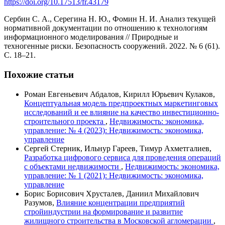
https://doi.org/10.17513/fr.43179
Сербин С. А., Серегина Н. Ю., Фомин Н. И. Анализ текущей
нормативной документации по отношению к технологиям
информационного моделирования // Природные и
техногенные риски. Безопасность сооружений. 2022. № 6 (61).
С. 18–21.
Похожие статьи
Роман Евгеньевич Абдалов, Кирилл Юрьевич Кулаков,
Концептуальная модель предпроектных маркетинговых
исследований и ее влияние на качество инвестиционно-
строительного проекта
,
Недвижимость: экономика,
управление: № 4 (2023): Недвижимость: экономика,
управление
Сергей Стерник, Ильнур Гареев, Тимур Ахметгалиев,
Разработка цифрового сервиса для проведения операций
с объектами недвижимости
,
Недвижимость: экономика,
управление: № 1 (2021): Недвижимость: экономика,
управление
Борис Борисович Хрусталев, Даниил Михайлович
Разумов,
Влияние концентрации предприятий
стройиндустрии на формирование и развитие
жилищного строительства в Московской агломерации
,