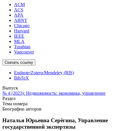
ACM
ACS
APA
ABNT
Chicago
Harvard
IEEE
MLA
Turabian
Vancouver
Скачать ссылку
Endnote/Zotero/Mendeley (RIS)
BibTeX
Выпуск
№ 4 (2023): Недвижимость: экономика, управление
Раздел
Тема номера
Биографии авторов
Наталья Юрьевна Серёгина,
Управление
государственной экспертизы