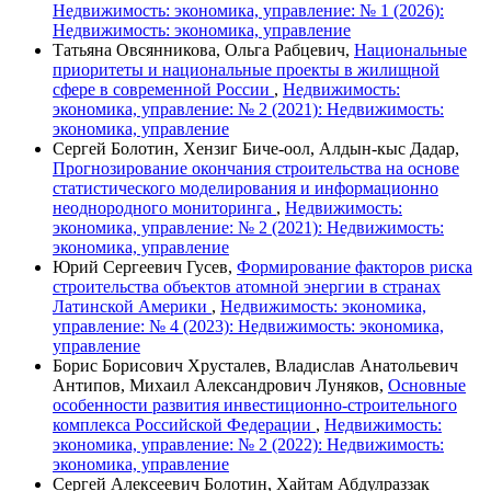
Недвижимость: экономика, управление: № 1 (2026):
Недвижимость: экономика, управление
Татьяна Овсянникова, Ольга Рабцевич,
Национальные
приоритеты и национальные проекты в жилищной
сфере в современной России
,
Недвижимость:
экономика, управление: № 2 (2021): Недвижимость:
экономика, управление
Сергей Болотин, Хензиг Биче-оол, Алдын-кыс Дадар,
Прогнозирование окончания строительства на основе
статистического моделирования и информационно
неоднородного мониторинга
,
Недвижимость:
экономика, управление: № 2 (2021): Недвижимость:
экономика, управление
Юрий Сергеевич Гусев,
Формирование факторов риска
строительства объектов атомной энергии в странах
Латинской Америки
,
Недвижимость: экономика,
управление: № 4 (2023): Недвижимость: экономика,
управление
Борис Борисович Хрусталев, Владислав Анатольевич
Антипов, Михаил Александрович Луняков,
Основные
особенности развития инвестиционно-строительного
комплекса Российской Федерации
,
Недвижимость:
экономика, управление: № 2 (2022): Недвижимость:
экономика, управление
Сергей Алексеевич Болотин, Хайтам Абдулраззак