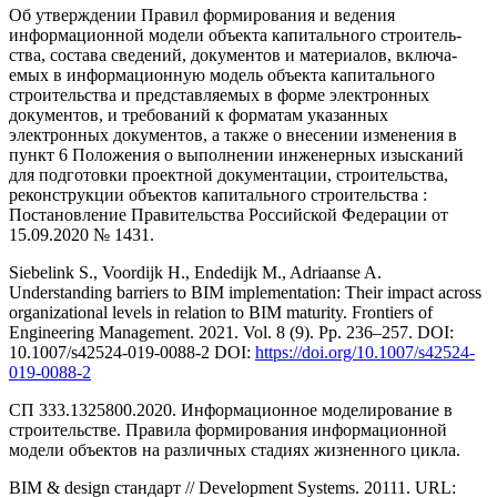
Об утверждении Правил формирования и ведения
информационной модели объекта капитального строитель­
ства, состава сведений, документов и материалов, включа­
емых в информационную модель объекта капитального
строительства и представляемых в форме электронных
документов, и требований к форматам указанных
электронных документов, а также о внесении изменения в
пункт 6 Положения о выполнении инженерных изысканий
для подготовки проектной документации, строительства,
рекон­струкции объектов капитального строительства :
Постанов­ление Правительства Российской Федерации от
15.09.2020 № 1431.
Siebelink S., Voordijk H., Endedijk M., Adriaanse A.
Understanding barriers to BIM implementation: Their impact across
organizational levels in relation to BIM maturity. Frontiers of
Engineering Management. 2021. Vol. 8 (9). Pp. 236–257. DOI:
10.1007/s42524-019-0088-2 DOI:
https://doi.org/10.1007/s42524-
019-0088-2
СП 333.1325800.2020. Информационное моделирование в
строительстве. Правила формирования информационной
модели объектов на различных стадиях жизненного цикла.
BIM & design стандарт // Development Systems. 20111. URL: