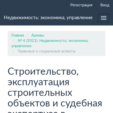
Главная
Регистрация
Вход
навигационная
панель
Недвижимость: экономика, управление
Основное
Toggl
содержимое
navig
Боковая
панель
Главная
Архивы
№ 4 (2021): Недвижимость: экономика,
управление
Правовые и социальные аспекты
Строительство,
эксплуатация
строительных
объектов и судебная