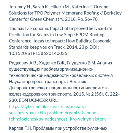
Jeremey H., Sarah K., Hikaru M., Katerina T. Greener
Solutions for TPO Polymer Membrane Roofing // Berkeley
Center for Green Chemistry. 2018. Рр. 56–70.
Thomas D. Economic Impact of Improved Service-Life
Prediction for Seams in Low-Slope EPDM Roofing.
Conference: Ideas to Impact: How Building Economic
Standards keep you on Track. 2014. 23 p. DOI:
10.1520/STP158620140035
Радкевич А.В., Худенко В.Ф., Глущенко В.М. Анализ
существующих проблем организационно-
технологической надежности кровельных систем //
Наука и прогресс транспорта. Вестник
Днепропетровского национального университета
железнодорожного транспорта. 2015. № 2 (56). С. 222–
230. EDN UCMCXP. URL:
https://cyberleninka.ru/article/n/analiz-
suschestvuyuschih-problem-organizatsionno-
tehnologicheskoy-nadezhnosti-kro-velnyh-sistem
Карпов Г.Н. Проблемы при устройстве рулонных