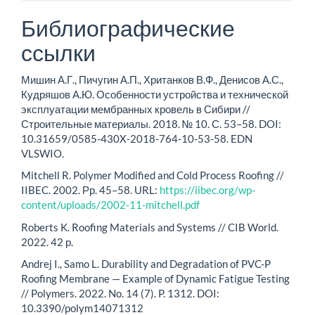
Библиографические
ссылки
Мишин А.Г., Пичугин А.П., Хританков В.Ф., Денисов А.С.,
Кудряшов А.Ю. Особенности устройства и технической
эксплуатации мембранных кровель в Сибири //
Строительные материалы. 2018. № 10. С. 53–58. DOI:
10.31659/0585-430X-2018-764-10-53-58. EDN
VLSWIO.
Mitchell R. Polymer Modified and Cold Process Roofing //
IIBEC. 2002. Рр. 45–58. URL:
https://iibec.org/wp-
content/uploads/2002-11-mitchell.pdf
Roberts K. Roofing Materials and Systems // CIB World.
2022. 42 р.
Andrej I., Samo L. Durability and Degradation of PVC-P
Roofing Membrane — Example of Dynamic Fatigue Testing
// Polymers. 2022. No. 14 (7). P. 1312. DOI:
10.3390/polym14071312