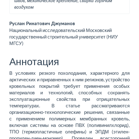
швов, механическое крепление, сварка горячим
воздухом
Основное
Руслан Ринатович Джуманов
Национальный исследовательский Московский
содержимое
государственный строительный университет (НИУ
МГСУ)
статьи
Аннотация
В условиях резкого похолодания, характерного для
арктических и приравненных к ним регионов, устройство
кровельных покрытий требует применения особых
материалов и технологий, способных сохранять
эксплуатационные свойства при отрицательных
температурах. В статье рассматриваются
организационно-технологические решения, связанные
с применением полимерных мембранных кровель,
включая системы на основе ПВХ (поливинилхлорид),
ТПО (термопластичные олефины) и ЭПДМ (этилен-
пропилен-диен-­мономер). Проведен всесторонний