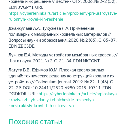
кровель и их решение // Вестник ОГУ. 2006. № 2–2 (52).
EDN JVGPYT. URL:
https://cyberleninka.ru/article/n/problemy-pri-ustroystve-
rulonnyh-krovel-i-ih-reshenie
Джанкулаев А.А., Тухужева Л.А. Применение
полимерных мембранных кровельных материалов //
Вопросы науки и образования. 2020. № 2 (85). С. 85–87.
EDN ZBCSDE.
Лужнов Е.А. Методы устройства мембранных кровель //
Шаг в науку. 2021. № 2. С. 31–34. EDN NKTGNT.
Латута В.В., Ефимов Ю.М. Плоская кровля жилых
зданий: технические решения конструкций кровли и их
устройство // Colloquium-journal. 2019. № 22–1 (46). С.
22–29. DOI: 10.24411/2520-6990-2019-10711. EDN
DGDKDR. URL:
https://cyberleninka.ru/article/n/ploskaya-
krovlya-zhilyh-zdaniy-tehnicheskie-resheniya-
konstruktsiy-krovli-i-ih-ustroystvo
Похожие статьи