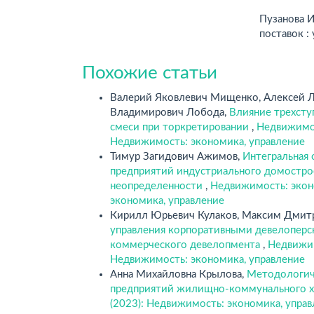
Пузанова И
поставок :
Похожие статьи
Валерий Яковлевич Мищенко, Алексей Л
Владимирович Лобода,
Влияние трехсту
смеси при торкретировании
,
Недвижимос
Недвижимость: экономика, управление
Тимур Загидович Ажимов,
Интегральная 
предприятий индустриального домострое
неопределенности
,
Недвижимость: экон
экономика, управление
Кирилл Юрьевич Кулаков, Максим Дмит
управления корпоративными девелоперск
коммерческого девелопмента
,
Недвижим
Недвижимость: экономика, управление
Анна Михайловна Крылова,
Методологиче
предприятий жилищно-коммунального х
(2023): Недвижимость: экономика, упра