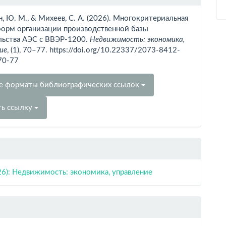
тье
н, Ю. М., & Михеев, С. А. (2026). Многокритериальная
форм организации производственной базы
льства АЭС с ВВЭР-1200.
Недвижимость: экономика,
ие
, (1), 70–77. https://doi.org/10.22337/2073-8412-
70-77
е форматы библиографических ссылок
ть ссылку
26): Недвижимость: экономика, управление