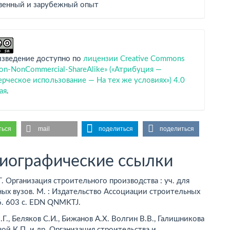
венный и зарубежный опыт
изведение доступно по
лицензии Creative Commons
tion-NonCommercial-ShareAlike» («Атрибуция —
ческое использование — На тех же условиях») 4.0
ая
.
ться
mail
поделиться
поделиться
иографические ссылки
. Организация строительного производства : уч. для
ых вузов. М. : Издательство Ассоциации строительных
6. 603 с. EDN QNMKTJ.
.Г., Беляков С.И., Бижанов А.Х. Волгин В.В., Галишникова
овой К.П. и др. Организация строительства и