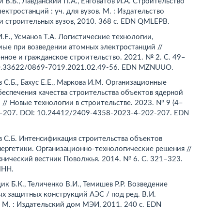
 В.Б., Лавданский П.А., Енговатов И.А. Строительство
ектростанций : уч. для вузов. М. : Издательство
и строительных вузов, 2010. 368 с. EDN QMLEPB.
.Е., Усманов Т.А. Логистические технологии,
мые при возведении атомных электростанций //
ное и гражданское строительство. 2021. № 2. C. 49–
10.33622/0869-7019.2021.02.49-56. EDN MZNUUO.
С.Б., Бахус Е.Е., Маркова И.М. Организационные
еспечения качества строительства объектов ядерной
 // Новые технологии в строительстве. 2023. № 9 (4–
02–207. DOI: 10.24412/2409-4358-2023-4-202-207. EDN
 С.Б. Интенсификация строительства объектов
нергетики. Организационно-технологические решения //
нический вестник Поволжья. 2014. № 6. С. 321–323.
HH.
к Б.К., Теличенко В.И., Темишев Р.Р. Возведение
х защитных конструкций АЭС / под ред. В.И.
 М. : Издательский дом МЭИ, 2011. 240 с. EDN