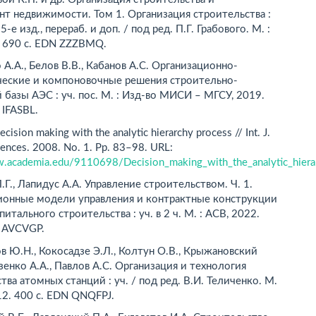
т недвижимости. Том 1. Организация строительства :
., 5-е изд., перераб. и доп. / под ред. П.Г. Грабового. М. :
. 690 с. EDN ZZZBMQ.
А.А., Белов В.В., Кабанов А.С. Организационно-
ческие и компоновочные решения строительно-
базы АЭС : уч. пос. М. : Изд-во МИСИ – МГСУ, 2019.
 IFASBL.
ecision making with the analytic hierarchy process // Int. J.
iences. 2008. No. 1. Pp. 83–98. URL:
w.academia.edu/9110698/Decision_making_with_the_analytic_hiera
.Г., Лапидус А.А. Управление строительством. Ч. 1.
ионные модели управления и контрактные конструкции
питального строительства : уч. в 2 ч. М. : АСВ, 2022.
N AVCVGP.
 Ю.Н., Кокосадзе Э.Л., Колтун О.В., Крыжановский
зенко А.А., Павлов А.С. Организация и технология
тва атомных станций : уч. / под ред. В.И. Теличенко. М.
12. 400 с. EDN QNQFPJ.