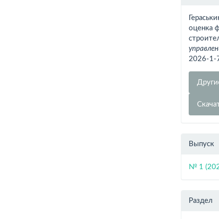
о ста
Гераськи
оценка 
строите
управлен
2026-1-
Други
Скача
Выпуск
№ 1 (20
Раздел