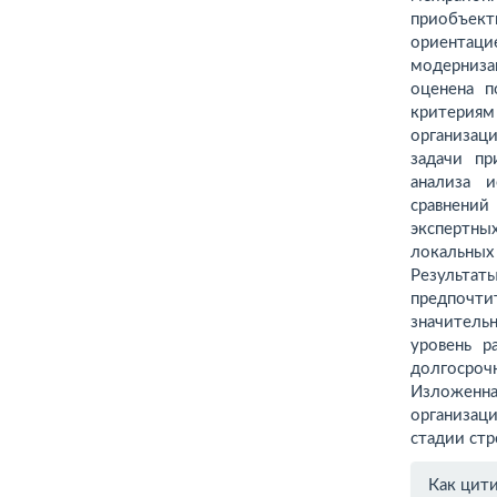
приобъе
ориента
модерниза
оценена п
критери
организац
задачи п
анализа 
сравнений
экс­пертн
локальны
Результа
предпочти
значитель
уровень р
долгосроч
Изложенна
организа
стадии ст
Инфо
Как цит