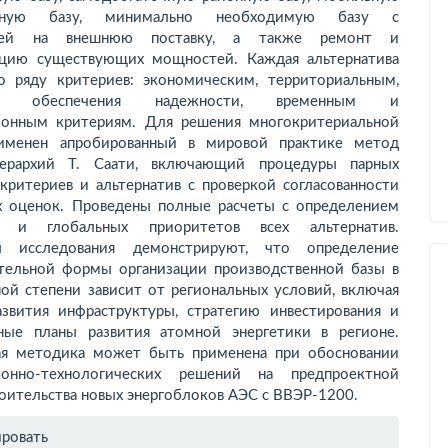
ктную базу, минимально необходимую базу с
цией на внешнюю поставку, а также ремонт и
цию существующих мощностей. Каждая альтернатива
о ряду критериев: экономическим, территориальным,
ям обеспечения надежности, временным и
ионным критериям. Для решения многокритериальной
рименен апробированный в мировой практике метод
иерархий Т. Саати, включающий процедуры парных
 критериев и альтернатив с проверкой согласованности
ых оценок. Проведены полные расчеты с определением
х и глобальных приоритетов всех альтернатив.
ты исследования демонстрируют, что определение
тельной формы организации производственной базы в
ной степени зависит от региональных условий, включая
азвития инфраструктуры, стратегию инвестирования и
ные планы развития атомной энергетики в регионе.
я методика может быть применена при обосновании
ционно-технологических решений на предпроектной
роительства новых энергоблоков АЭС с ВВЭР-1200.
рмация
ировать