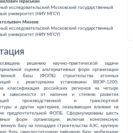
вное
йлович Гераськин
ный исследовательский Московский государственный
ржимое
ный университет (НИУ МГСУ)
ьи
атольевич Михеев
ный исследовательский Московский государственный
ный университет (НИУ МГСУ)
тация
освящена решению научно-практической задачи
ериальной оценки альтернативных форм организации
ственной базы (ФОПБ) строительства атомных
танций с реакторными установками ВВЭР-1200.
на классификация российских регионов на четыре
и в зависимости от наличия и степени развития
ующей производственной и транспортной
ктуры и других критериев, оказывающих влияние на
ние предпочтительной ФОПБ. Сформулированы шесть
тивных форм организации, включая комплексную
твенную базу на площадке строительства АЭС, крупную
ую базу, само­достаточную районную базу, мобильную