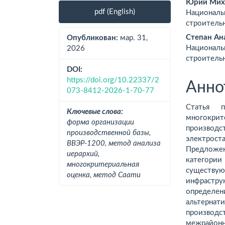
Боковая
Осно
Юрий Миха
pdf (English)
Националь
панель
соде
строитель
статьи
стат
Степан Ан
Опубликован:
мар. 31,
Националь
2026
строитель
DOI:
https://doi.org/10.22337/2
Анно
073-8412-2026-1-70-77
Статья п
Ключевые слова:
многокрит
форма организации
производ
производственной базы,
электрос
ВВЭР-1200, метод анализа
Предложе
иерархий,
категори
многокритериальная
существ
оценка, метод Саати
инфрастру
определе
альтерна
производс
межрайонн