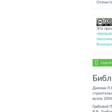
Отечест
Это про
«Attribu
Некоммер
Всемирн
подели
Библ
Дикман Л.Г
строительн
вузов, 200
Грабовой П
В.В., Граб