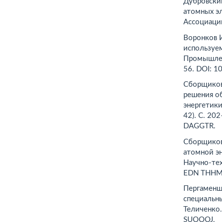
Дубровский
атомных эл
Ассоциаци
Воронков И
используе
Промышлен
56. DOI: 
Сборщиков 
решения об
энергетики
42). С. 2
DAGGTR.
Сборщиков
атомной э
Научно-тех
EDN THHM
Пергаменщи
специальны
Теличенко.
SUOOOJ.