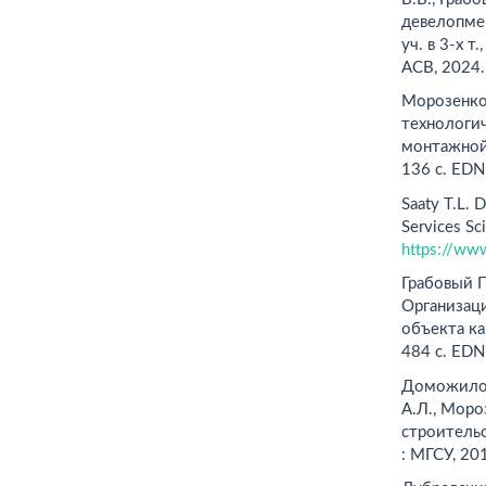
девелопмен
уч. в 3-х т
АСВ, 2024
Морозенко 
технологи
монтажной 
136 с. EDN
Saaty T.L. D
Services Sc
https://ww
Грабовый П
Организац
объекта ка
484 c. ED
Доможилов
А.Л., Моро
строительс
: МГСУ, 20