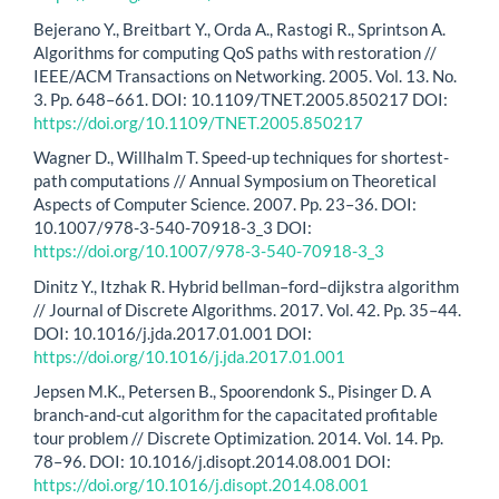
Bejerano Y., Breitbart Y., Orda A., Rastogi R., Sprintson A.
Algorithms for computing QoS paths with restoration //
IEEE/ACM Transactions on Networking. 2005. Vol. 13. Nо.
3. Pp. 648–661. DOI: 10.1109/TNET.2005.850217 DOI:
https://doi.org/10.1109/TNET.2005.850217
Wagner D., Willhalm T. Speed-up techniques for shortest-
path computations // Annual Symposium on Theoretical
Aspects of Computer Science. 2007. Pp. 23–36. DOI:
10.1007/978-3-540-70918-3_3 DOI:
https://doi.org/10.1007/978-3-540-70918-3_3
Dinitz Y., Itzhak R. Hybrid bellman–ford–dijkstra algorithm
// Journal of Discrete Algorithms. 2017. Vol. 42. Pp. 35–44.
DOI: 10.1016/j.jda.2017.01.001 DOI:
https://doi.org/10.1016/j.jda.2017.01.001
Jepsen M.K., Petersen B., Spoorendonk S., Pisinger D. A
branch-and-cut algorithm for the capacitated profitable
tour problem // Discrete Optimization. 2014. Vol. 14. Pp.
78–96. DOI: 10.1016/j.disopt.2014.08.001 DOI:
https://doi.org/10.1016/j.disopt.2014.08.001