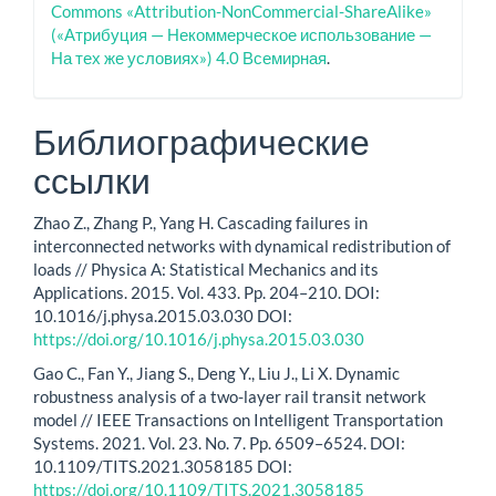
Commons «Attribution-NonCommercial-ShareAlike»
(«Атрибуция — Некоммерческое использование —
На тех же условиях») 4.0 Всемирная
.
Библиографические
ссылки
Zhao Z., Zhang P., Yang H. Cascading failures in
interconnected networks with dynamical redistribution of
loads // Physica A: Statistical Mechanics and its
Applications. 2015. Vol. 433. Pp. 204–210. DOI:
10.1016/j.physa.2015.03.030 DOI:
https://doi.org/10.1016/j.physa.2015.03.030
Gao C., Fan Y., Jiang S., Deng Y., Liu J., Li X. Dynamic
robustness analysis of a two-layer rail transit network
model // IEEE Transactions on Intelligent Transportation
Systems. 2021. Vol. 23. Nо. 7. Pp. 6509–6524. DOI:
10.1109/TITS.2021.3058185 DOI:
https://doi.org/10.1109/TITS.2021.3058185