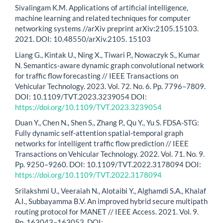
Sivalingam K.M. Applications of artificial intelligence,
machine learning and related techniques for computer
networking systems //arXiv preprint arXiv:2105.15103.
2021. DOI: 10.48550/arXiv.2105. 15103
Liang G., Kintak U., Ning X., Tiwari P., Nowaczyk S., Kumar
N. Semantics-aware dynamic graph convolutional network
for traffic flow forecasting // IEEE Transactions on
Vehicular Technology. 2023. Vol. 72. Nо. 6. Pp. 7796–7809.
DOI: 10.1109/TVT.2023.3239054 DOI:
https://doi.org/10.1109/TVT.2023.3239054
Duan Y., Chen N., Shen S., Zhang P., Qu Y., Yu S. FDSA-STG:
Fully dynamic self-attention spatial-temporal graph
networks for intelligent traffic flow prediction // IEEE
Transactions on Vehicular Technology. 2022. Vol. 71. Nо. 9.
Pp. 9250–9260. DOI: 10.1109/TVT.2022.3178094 DOI:
https://doi.org/10.1109/TVT.2022.3178094
Srilakshmi U., Veeraiah N., Alotaibi Y., Alghamdi S.A., Khalaf
A.I., Subbayamma B.V. An improved hybrid secure multipath
routing protocol for MANET // IEEE Access. 2021. Vol. 9.
Pp. 163043–163053. DOI: