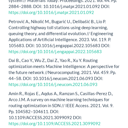
system // Materials Today: Proceedings. 2021. Vol. 44. Pp.
2884–2888. DOI: 10.1016/j.matpr.2021.01.092 DOI:
https://doi.org/10.1016/j.matpr.2021.01.092
Petrović A., Nikolić M., Bugarić U., Delibašić B., Lio P.
Controlling highway toll stations using deep learning,
queuing theory, and differential evolution // Engineering
Applications of Artificial Intelligence. 2023. Vol. 119. P.
105683. DOI: 10.1016/j.engappai.2022.105683 DOI:
https://doi.org/10.1016/j.engappai.2022.105683
Dai B., Cao Y., Wu Z., Dai Z., Yao R., Xu Y. Routing
optimization meets Machine Intelligence: A perspective for
the future network //Neurocomputing. 2021. Vol. 459. Pp.
44–58. DOI: 10.1016/j.neucom.2021.06.093 DOI:
https://doi.org/10.1016/j.neucom.2021.06.093
Amin R., Rojas E., Aqdus A., Ramzan S., Casillas-Perez D.,
Arco J.M. A survey on machine learning techniques for
routing optimization in SDN // IEEE Access. 2021. Vol. 9.
Pp. 104582–104611. DOI:
10.1109/ACCESS.2021.3099092 DOI:
https://doi.org/10.1109/ACCESS.2021.3099092