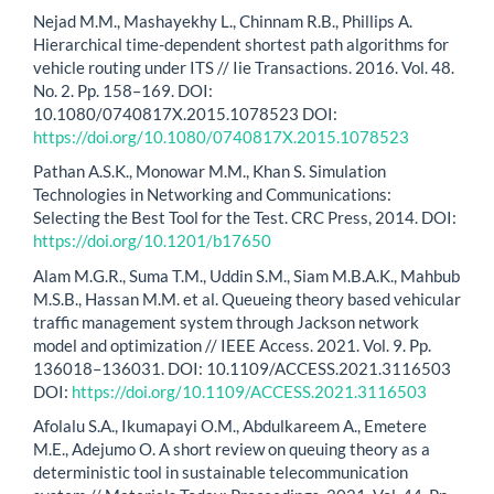
Nejad M.M., Mashayekhy L., Chinnam R.B., Phillips A.
Hierarchical time-dependent shortest path algorithms for
vehicle routing under ITS // Iie Transactions. 2016. Vol. 48.
Nо. 2. Pp. 158–169. DOI:
10.1080/0740817X.2015.1078523 DOI:
https://doi.org/10.1080/0740817X.2015.1078523
Pathan A.S.K., Monowar M.M., Khan S. Simulation
Technologies in Networking and Communications:
Selecting the Best Tool for the Test. CRC Press, 2014. DOI:
https://doi.org/10.1201/b17650
Alam M.G.R., Suma T.M., Uddin S.M., Siam M.B.A.K., Mah­bub
M.S.B., Hassan M.M. et al. Queueing theory based vehicular
traffic management system through Jackson network
model and optimization // IEEE Access. 2021. Vol. 9. Pp.
136018–136031. DOI: 10.1109/ACCESS.2021.3116503
DOI:
https://doi.org/10.1109/ACCESS.2021.3116503
Afolalu S.A., Ikumapayi O.M., Abdulkareem A., Emetere
M.E., Adejumo O. A short review on queuing theory as a
deterministic tool in sustainable telecommunication