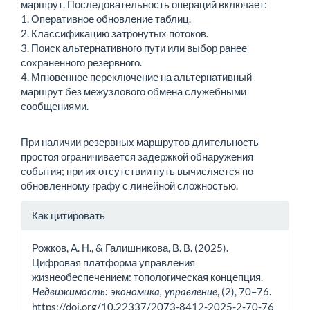
маршрут. Последовательность операций включает:
1. Оперативное обновление таблиц.
2. Классификацию затронутых потоков.
3. Поиск альтернативного пути или выбор ранее
сохраненного резервного.
4. Мгновенное переключение на альтернативный
маршрут без межузлового обмена служебными
сообщениями.
При наличии резервных маршрутов длительность
простоя ограничивается задержкой обнаружения
события; при их отсутствии путь вычисляется по
обновленному графу с линейной сложностью.
Информация
Как цитировать
о статье
Рожков, А. Н., & Галишникова, В. В. (2025).
Цифровая платформа управления
жизнеобеспечением: топологическая концепция.
, (2), 70–76.
Недвижимость: экономика, управление
https://doi.org/10.22337/2073-8412-2025-2-70-76