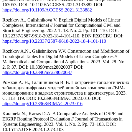
163053. DOI: 10.1109/ACCESS.2021.3133882 DOI:
https://doi.org/10.1109/ACCESS.2021.3133882
Rozhkov A., Galishnikova V. Explicit Digital Models of Linear
Complexes, International // Journal for Computational Civil and
Structural Engineering. 2022. Т. 18. Nо. 4. Рр. 101–110. DOI:
10.22337/2587-9618-2022-18-4-101-110. EDN RZOCBU DOI:
https://doi.org/10.22337/2587-9618-2022-18-4-101-110
Rozhkov A.N., Galishnikova V.V. Construction and Modification of
Topological Tables for Digital Models of Linear Complexes //
Mathematical and Computational Applications. 2023. Vol. 28. Nо.
2. P. 37. DOI: 10.3390/mca28020037 DOI:
https://doi.org/10.3390/mca28020037
Рожков А. Н., Галишникова В. В. Построение топологических
таблиц для цифровых моделей линейных комплексов //BIM-
моделирование в задачах строительства и архитектуры. 2023.
С. 113–119. DOI: 10.23968/BIMAC.2023.016 DOI:
https://doi.org/10.23968/BIMAC.2023.016
Karamela N., Karras D.A. A Comparative Analysis of OSPF and
EIGRP Routing Protocol Evaluation // Journal of Transactions in
Systems Engineering. 2023. Vol. 1. Nо. 2. Pp. 73–103. DOI:
10.15157/JTSE.2023.1.2.73-103