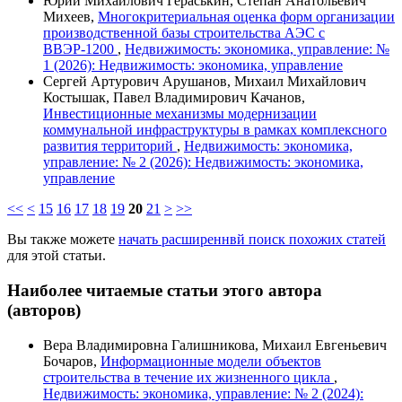
Юрий Михайлович Гераськин, Степан Анатольевич
Михеев,
Многокритериальная оценка форм организации
производственной базы строительства АЭС с
ВВЭР-1200
,
Недвижимость: экономика, управление: №
1 (2026): Недвижимость: экономика, управление
Сергей Артурович Арушанов, Михаил Михайлович
Костышак, Павел Владимирович Качанов,
Инвестиционные механизмы модернизации
коммунальной инфраструктуры в рамках комплексного
развития территорий
,
Недвижимость: экономика,
управление: № 2 (2026): Недвижимость: экономика,
управление
<<
<
15
16
17
18
19
20
21
>
>>
Вы также можете
начать расширеннвй поиск похожих статей
для этой статьи.
Наиболее читаемые статьи этого автора
(авторов)
Вера Владимировна Галишникова, Михаил Евгеньевич
Бочаров,
Информационные модели объектов
строительства в течение их жизненного цикла
,
Недвижимость: экономика, управление: № 2 (2024):