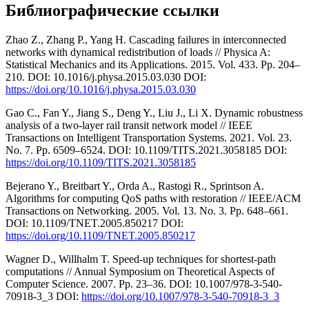
Библиографические ссылки
Zhao Z., Zhang P., Yang H. Cascading failures in interconnected
networks with dynamical redistribution of loads // Physica A:
Statistical Mechanics and its Applications. 2015. Vol. 433. Pp. 204–
210. DOI: 10.1016/j.physa.2015.03.030 DOI:
https://doi.org/10.1016/j.physa.2015.03.030
Gao C., Fan Y., Jiang S., Deng Y., Liu J., Li X. Dynamic robustness
analysis of a two-layer rail transit network model // IEEE
Transactions on Intelligent Transportation Systems. 2021. Vol. 23.
Nо. 7. Pp. 6509–6524. DOI: 10.1109/TITS.2021.3058185 DOI:
https://doi.org/10.1109/TITS.2021.3058185
Bejerano Y., Breitbart Y., Orda A., Rastogi R., Sprintson A.
Algorithms for computing QoS paths with restoration // IEEE/ACM
Transactions on Networking. 2005. Vol. 13. Nо. 3. Pp. 648–661.
DOI: 10.1109/TNET.2005.850217 DOI:
https://doi.org/10.1109/TNET.2005.850217
Wagner D., Willhalm T. Speed-up techniques for shortest-path
computations // Annual Symposium on Theoretical Aspects of
Computer Science. 2007. Pp. 23–36. DOI: 10.1007/978-3-540-
70918-3_3 DOI:
https://doi.org/10.1007/978-3-540-70918-3_3