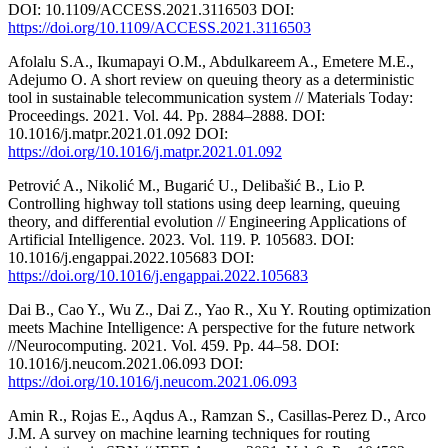
DOI: 10.1109/ACCESS.2021.3116503 DOI:
https://doi.org/10.1109/ACCESS.2021.3116503
Afolalu S.A., Ikumapayi O.M., Abdulkareem A., Emetere M.E.,
Adejumo O. A short review on queuing theory as a deterministic
tool in sustainable telecommunication system // Materials Today:
Proceedings. 2021. Vol. 44. Pp. 2884–2888. DOI:
10.1016/j.matpr.2021.01.092 DOI:
https://doi.org/10.1016/j.matpr.2021.01.092
Petrović A., Nikolić M., Bugarić U., Delibašić B., Lio P.
Controlling highway toll stations using deep learning, queuing
theory, and differential evolution // Engineering Applications of
Artificial Intelligence. 2023. Vol. 119. P. 105683. DOI:
10.1016/j.engappai.2022.105683 DOI:
https://doi.org/10.1016/j.engappai.2022.105683
Dai B., Cao Y., Wu Z., Dai Z., Yao R., Xu Y. Routing optimization
meets Machine Intelligence: A perspective for the future network
//Neurocomputing. 2021. Vol. 459. Pp. 44–58. DOI:
10.1016/j.neucom.2021.06.093 DOI:
https://doi.org/10.1016/j.neucom.2021.06.093
Amin R., Rojas E., Aqdus A., Ramzan S., Casillas-Perez D., Arco
J.M. A survey on machine learning techniques for routing