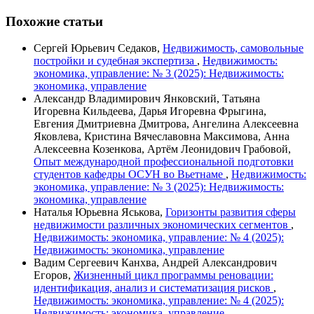
Похожие статьи
Сергей Юрьевич Седаков,
Недвижимость, самовольные
постройки и судебная экспертиза
,
Недвижимость:
экономика, управление: № 3 (2025): Недвижимость:
экономика, управление
Александр Владимирович Янковский, Татьяна
Игоревна Кильдеева, Дарья Игоревна Фрыгина,
Евгения Дмитриевна Дмитрова, Ангелина Алексеевна
Яковлева, Кристина Вячеславовна Максимова, Анна
Алексеевна Козенкова, Артём Леонидович Грабовой,
Опыт международной профессиональной подготовки
студентов кафедры ОСУН во Вьетнаме
,
Недвижимость:
экономика, управление: № 3 (2025): Недвижимость:
экономика, управление
Наталья Юрьевна Яськова,
Горизонты развития сферы
недвижимости различных экономических сегментов
,
Недвижимость: экономика, управление: № 4 (2025):
Недвижимость: экономика, управление
Вадим Сергеевич Канхва, Андрей Александрович
Егоров,
Жизненный цикл программы реновации:
идентификация, анализ и систематизация рисков
,
Недвижимость: экономика, управление: № 4 (2025):
Недвижимость: экономика, управление