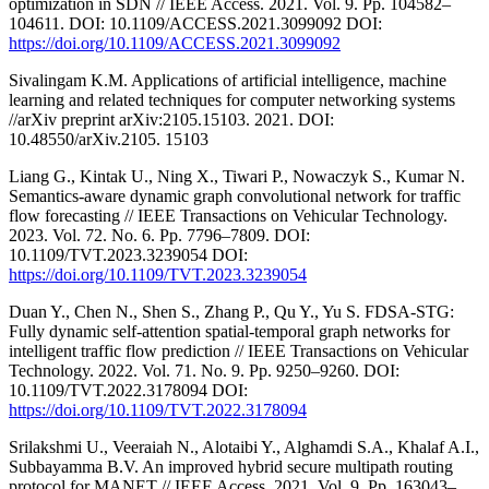
optimization in SDN // IEEE Access. 2021. Vol. 9. Pp. 104582–
104611. DOI: 10.1109/ACCESS.2021.3099092 DOI:
https://doi.org/10.1109/ACCESS.2021.3099092
Sivalingam K.M. Applications of artificial intelligence, machine
learning and related techniques for computer networking systems
//arXiv preprint arXiv:2105.15103. 2021. DOI:
10.48550/arXiv.2105. 15103
Liang G., Kintak U., Ning X., Tiwari P., Nowaczyk S., Kumar N.
Semantics-aware dynamic graph convolutional network for traffic
flow forecasting // IEEE Transactions on Vehicular Technology.
2023. Vol. 72. Nо. 6. Pp. 7796–7809. DOI:
10.1109/TVT.2023.3239054 DOI:
https://doi.org/10.1109/TVT.2023.3239054
Duan Y., Chen N., Shen S., Zhang P., Qu Y., Yu S. FDSA-STG:
Fully dynamic self-attention spatial-temporal graph networks for
intelligent traffic flow prediction // IEEE Transactions on Vehicular
Technology. 2022. Vol. 71. Nо. 9. Pp. 9250–9260. DOI:
10.1109/TVT.2022.3178094 DOI:
https://doi.org/10.1109/TVT.2022.3178094
Srilakshmi U., Veeraiah N., Alotaibi Y., Alghamdi S.A., Khalaf A.I.,
Subbayamma B.V. An improved hybrid secure multipath routing
protocol for MANET // IEEE Access. 2021. Vol. 9. Pp. 163043–