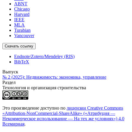
ABNT
Chicago
Harvard
IEEE
MLA
Turabian
Vancouver
Скачать ссылку
Endnote/Zotero/Mendeley (RIS)
BibTeX
Выпуск
№ 2 (2025): Недвижимость: экономика, управление
Раздел
Технология и организация строительства
Это произведение доступно по
лицензии Creative Commons
«Attribution-NonCommercial-ShareAlike» («Атрибуция —
Некоммерческое использование — На тех же условиях») 4.0
Всемирная
.