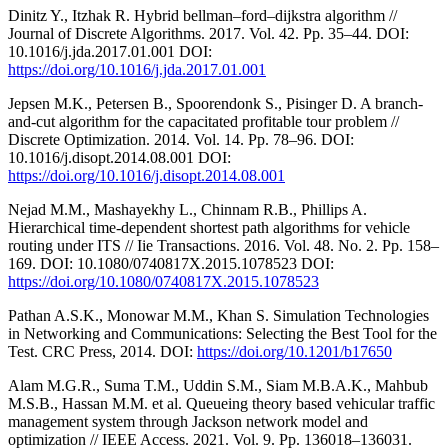
Dinitz Y., Itzhak R. Hybrid bellman–ford–dijkstra algorithm //
Journal of Discrete Algorithms. 2017. Vol. 42. Pp. 35–44. DOI:
10.1016/j.jda.2017.01.001 DOI:
https://doi.org/10.1016/j.jda.2017.01.001
Jepsen M.K., Petersen B., Spoorendonk S., Pisinger D. A branch-
and-cut algorithm for the capacitated profitable tour problem //
Discrete Optimization. 2014. Vol. 14. Pp. 78–96. DOI:
10.1016/j.disopt.2014.08.001 DOI:
https://doi.org/10.1016/j.disopt.2014.08.001
Nejad M.M., Mashayekhy L., Chinnam R.B., Phillips A.
Hierarchical time-dependent shortest path algorithms for vehicle
routing under ITS // Iie Transactions. 2016. Vol. 48. Nо. 2. Pp. 158–
169. DOI: 10.1080/0740817X.2015.1078523 DOI:
https://doi.org/10.1080/0740817X.2015.1078523
Pathan A.S.K., Monowar M.M., Khan S. Simulation Technologies
in Networking and Communications: Selecting the Best Tool for the
Test. CRC Press, 2014. DOI:
https://doi.org/10.1201/b17650
Alam M.G.R., Suma T.M., Uddin S.M., Siam M.B.A.K., Mah­bub
M.S.B., Hassan M.M. et al. Queueing theory based vehicular traffic
management system through Jackson network model and
optimization // IEEE Access. 2021. Vol. 9. Pp. 136018–136031.