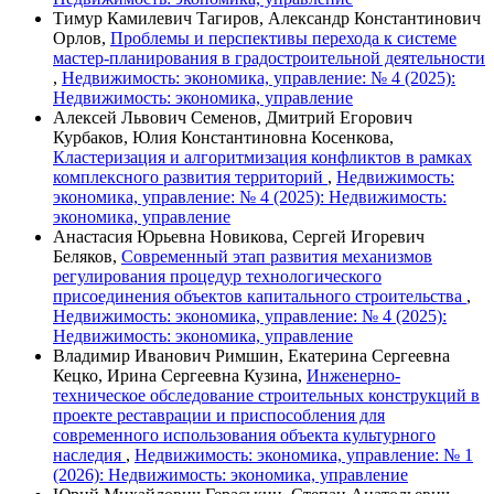
Тимур Камилевич Тагиров, Александр Константинович
Орлов,
Проблемы и перспективы перехода к системе
мастер-планирования в градостроительной деятельности
,
Недвижимость: экономика, управление: № 4 (2025):
Недвижимость: экономика, управление
Алексей Львович Семенов, Дмитрий Егорович
Курбаков, Юлия Константиновна Косенкова,
Кластеризация и алгоритмизация конфликтов в рамках
комплексного развития территорий
,
Недвижимость:
экономика, управление: № 4 (2025): Недвижимость:
экономика, управление
Анастасия Юрьевна Новикова, Сергей Игоревич
Беляков,
Современный этап развития механизмов
регулирования процедур технологического
присоединения объектов капитального строительства
,
Недвижимость: экономика, управление: № 4 (2025):
Недвижимость: экономика, управление
Владимир Иванович Римшин, Екатерина Сергеевна
Кецко, Ирина Сергеевна Кузина,
Инженерно-
техническое обследование строительных конструкций в
проекте реставрации и приспособления для
современного использования объекта культурного
наследия
,
Недвижимость: экономика, управление: № 1
(2026): Недвижимость: экономика, управление