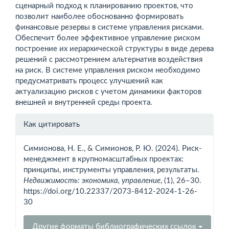
сценарный подход к планированию проектов, что
позволит наиболее обоснованно формировать
финансовые резервы в системе управления рисками.
Обеспечит более эффективное управление риском
построение их иерархической структуры в виде дерева
решений с рассмотрением альтернатив воздействия
на риск. В системе управления риском необходимо
предусматривать процесс улучшений как
актуализацию рисков с учетом динамики факторов
внешней и внутренней среды проекта.
Информация
Как цитировать
о статье
Симионова, Н. Е., & Симионов, Р. Ю. (2024). Риск-
менеджмент в крупномасштабных проектах:
принципы, инструменты управления, результаты.
Недвижимость: экономика, управление
, (1), 26–30.
https://doi.org/10.22337/2073-8412-2024-1-26-
30
Другие форматы библиографических ссылок