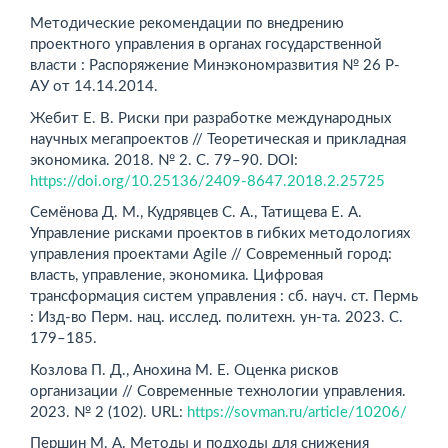
Методические рекомендации по внедрению
проектного управления в органах государственной
власти : Распоряжение Минэкономразвития № 26 Р-
АУ от 14.14.2014.
Жебит Е. В. Риски при разработке международных
научных мегапроектов // Теоретическая и прикладная
экономика. 2018. № 2. С. 79–90. DOI:
https://doi.org/10.25136/2409-8647.2018.2.25725
Семёнова Д. М., Кудрявцев С. А., Татищева Е. А.
Управление рисками проектов в гибких методологиях
управления проектами Agile // Современный город:
власть, управление, экономика. Цифровая
трансформация систем управления : сб. науч. ст. Пермь
: Изд-во Перм. нац. исслед. политехн. ун-та. 2023. С.
179–185.
Козлова П. Д., Анохина М. Е. Оценка рисков
организации // Современные технологии управления.
2023. № 2 (102). URL:
https://sovman.ru/article/10206/
Першин М. А. Методы и подходы для снижения