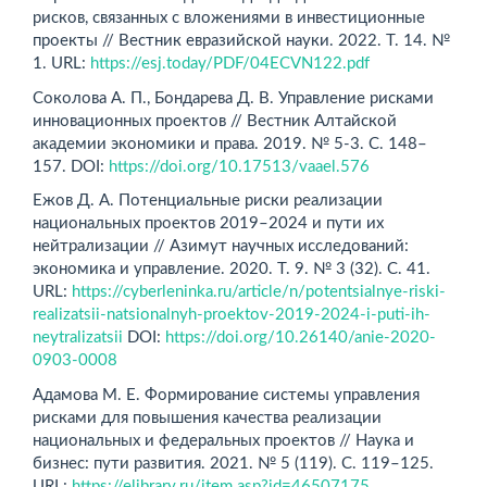
рисков, связанных с вложениями в инвестиционные
проекты // Вестник евразийской науки. 2022. Т. 14. №
1. URL:
https://esj.today/PDF/04ECVN122.pdf
Соколова А. П., Бондарева Д. В. Управление рисками
инновационных проектов // Вестник Алтайской
академии экономики и права. 2019. № 5-3. С. 148–
157. DOI:
https://doi.org/10.17513/vaael.576
Ежов Д. А. Потенциальные риски реализации
национальных проектов 2019–2024 и пути их
нейтрализации // Азимут научных исследований:
экономика и управление. 2020. Т. 9. № 3 (32). С. 41.
URL:
https://cyberleninka.ru/article/n/potentsialnye-riski-
realizatsii-natsionalnyh-proektov-2019-2024-i-puti-ih-
neytralizatsii
DOI:
https://doi.org/10.26140/anie-2020-
0903-0008
Адамова М. Е. Формирование системы управления
рисками для повышения качества реализации
национальных и федеральных проектов // Наука и
бизнес: пути развития. 2021. № 5 (119). С. 119–125.
URL:
https://elibrary.ru/item.asp?id=46507175