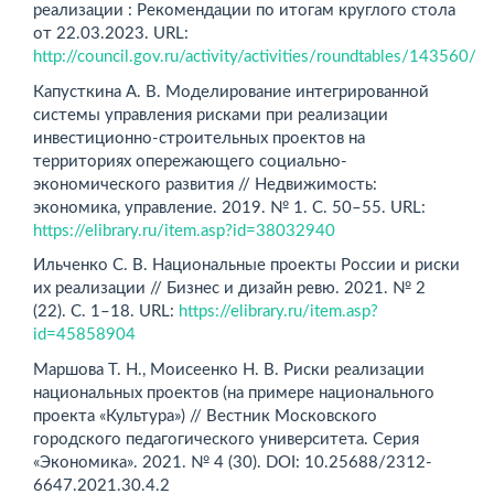
реализации : Рекомендации по итогам круглого стола
от 22.03.2023. URL:
http://council.gov.ru/activity/activities/roundtables/143560/
Капусткина А. В. Моделирование интегрированной
системы управления рисками при реализации
инвестиционно-строительных проектов на
территориях опережающего социально­
экономического развития // Недвижимость:
экономика, управление. 2019. № 1. С. 50–55. URL:
https://elibrary.ru/item.asp?id=­38032940
Ильченко С. В. Национальные проекты России и риски
их реализации // Бизнес и дизайн ревю. 2021. № 2
(22). С. 1–18. URL:
https://elibrary.ru/item.asp?
id=45858904
Маршова Т. Н., Моисеенко Н. В. Риски реализации
национальных проектов (на примере национального
проекта «Культура») // Вестник Московского
городского педагогического университета. Серия
«Экономика». 2021. № 4 (30). DOI: 10.25688/2312-
6647.2021.30.4.2