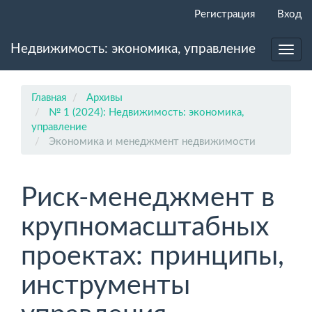
Главная
Регистрация
Вход
навигационная
панель
Недвижимость: экономика, управление
Основное
Toggl
содержимое
navig
Боковая
панель
Главная
Архивы
№ 1 (2024): Недвижимость: экономика,
управление
Экономика и менеджмент недвижимости
Риск-менеджмент в
крупномасштабных
проектах: принципы,
инструменты