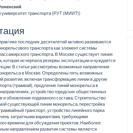
Роменский
 университет транспорта (РУТ (МИИТ))
тация
практике последних десятилетий активно развиваются
норельсового транспорта как элемент системы
пассажирского транспорта. В Москве существует линия
, которая исчерпала резервы эксплуатации и нуждается
укции. В статье рассмотрены возможные направления
онорельса в Москве. Определены пять возможных
й развития, включая трансформацию линии в другие
порта (трамвай), продление линий монорельса в
направлениях, устройство городских общественных
в и обновление подвижного состава. Строительство
мой существующей линии монорельса, перестройка
трамвайный транспорт, устройство линейного парка
очень затратными вариантами, требующими
ого времени для обсуждения проектов. Наиболее
вным направлением развития системы является