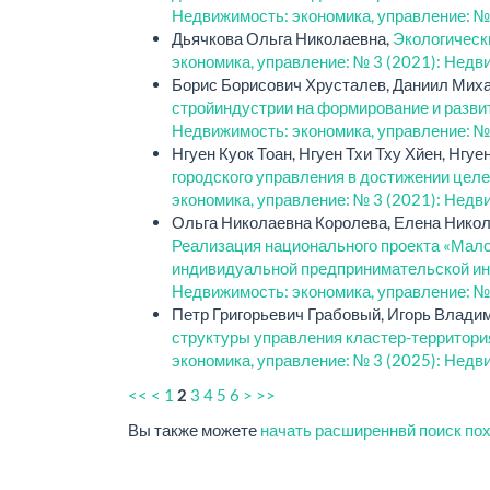
Недвижимость: экономика, управление: №
Дьячкова Ольга Николаевна,
Экологическ
экономика, управление: № 3 (2021): Недв
Борис Борисович Хрусталев, Даниил Мих
стройиндустрии на формирование и разви
Недвижимость: экономика, управление: №
Нгуен Куок Тоан, Нгуен Тхи Тху Хйен, Нгуен
городского управления в достижении целе
экономика, управление: № 3 (2021): Недв
Ольга Николаевна Королева, Елена Никол
Реализация национального проекта «Мало
индивидуальной предпринимательской ини
Недвижимость: экономика, управление: №
Петр Григорьевич Грабовый, Игорь Влади
структуры управления кластер-территори
экономика, управление: № 3 (2025): Недв
<<
<
1
3
4
5
6
>
>>
2
Вы также можете
начать расширеннвй поиск по