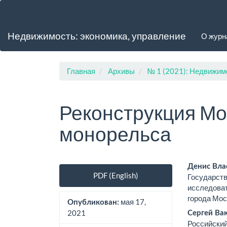
Главная
навигационная
панель
Недвижимость: экономика, управление
О жур
Основное
содержимое
Боковая
панель
Главная
Архивы
№ 1 (2021): Недвижим
Реконструкция Мо
монорельса
Боковая
Осно
Денис Вла
PDF (English)
Государств
панель
соде
исследоват
города Мос
статьи
стат
мая 17,
Опубликован:
2021
Сергей Ва
Российский