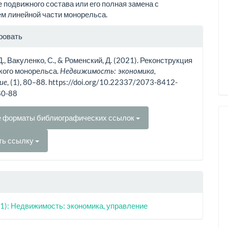
 подвижного состава или его полная замена с
м линейной части монорельса.
рмация
ровать
тье
Д., Вакуленко, С., & Роменский, Д. (2021). Реконструкция
кого монорельса.
Недвижимость: экономика,
, (1), 80–88. https://doi.org/10.22337/2073-8412-
ие
80-88
е форматы библиографических ссылок
ть ссылку
1): Недвижимость: экономика, управление