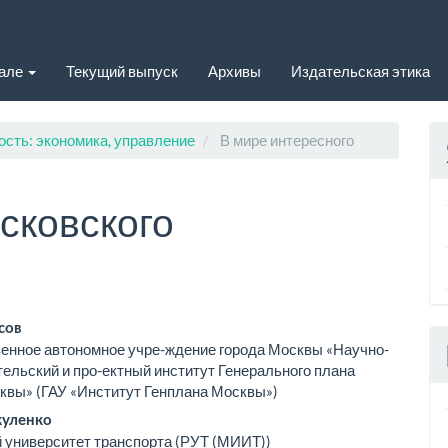
нале
Текущий выпуск
Архивы
Издательская этика
ость: экономика, управление
В мире интересного
сковского
вное
сов
енное автономное учре-ждение города Москвы «Научно-
ржимое
ельский и про-ектный институт Генерального плана
квы» (ГАУ «Институт Генплана Москвы»)
ьи
куленко
 университет транспорта (РУТ (МИИТ))