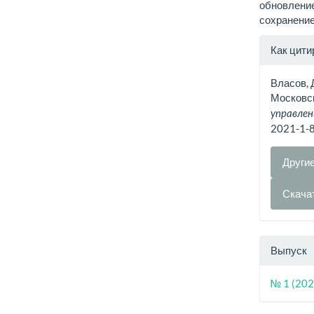
обновление
сохранение
Инфо
Как цити
о ста
Власов, 
Московс
управлен
2021-1-
Други
Скача
Выпуск
№ 1 (202