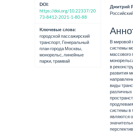
DOI:
Дмитрий 
https://doi.org/10.22337/20
Российский
73-8412-2021-1-80-88
Анно
Ключевые слова:
городской пассажирский
В мировой 
транспорт, Генеральный
системы мо
план города Москвы,
массового 
монорельс, линейные
монорельса
парки, трамвай
в реконстр
развития м
направлени
виды транс
различных 
пространст
продлевае
системы в 
являются 
значительн
перспекти