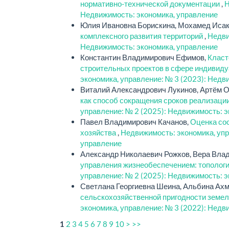
нормативно-технической документации
,
Н
Недвижимость: экономика, управление
Юлия Ивановна Борискина, Мохамед Исак
комплексного развития территорий
,
Недви
Недвижимость: экономика, управление
Константин Владимирович Ефимов,
Класт
строительных проектов в сфере индивид
экономика, управление: № 3 (2023): Недв
Виталий Александрович Лукинов, Артём 
как способ сокращения сроков реализаци
управление: № 2 (2025): Недвижимость: э
Павел Владимирович Качанов,
Оценка со
хозяйства
,
Недвижимость: экономика, упр
управление
Александр Николаевич Рожков, Вера Вла
управления жизнеобеспечением: тополог
управление: № 2 (2025): Недвижимость: э
Светлана Георгиевна Шеина, Альбина Ах
сельскохозяйственной пригодности земел
экономика, управление: № 3 (2022): Недв
2
3
4
5
6
7
8
9
10
>
>>
1