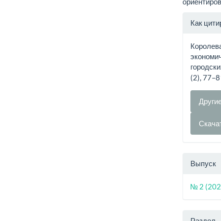
ориентиров
Инфо
Как цити
о ста
Королева
экономич
городски
(2), 77–
Други
Скача
Выпуск
№ 2 (202
Раздел