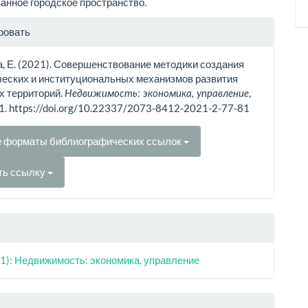
анное городское про­странство.
рмация
ровать
тье
, Е. (2021). Совершенствование методики создания
еских и институциональных механизмов развития
х территорий.
,
Недвижимость: экономика, управление
81. https://doi.org/10.22337/2073-8412-2021-2-77-81
е форматы библиографических ссылок
ть ссылку
1): Недвижимость: экономика, управление