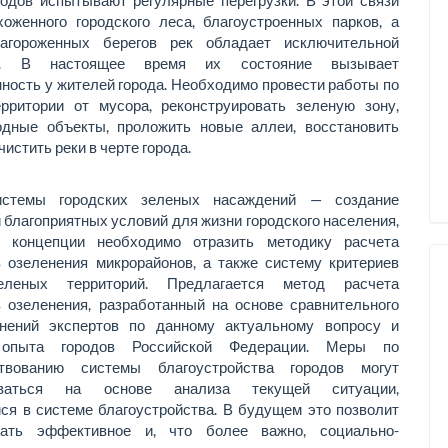
хоженного городского леса, благоустроенных парков, а
агороженных бе­регов рек обладает исключительной
ю. В настоящее время их состояние вызывает
ность у жителей го­рода. Необходимо провести работы по
ерритории от мусора, реконструировать зеленую зону,
одные объ­екты, проложить новые аллеи, восстановить
и­стить реки в черте города.
истемы городских зеленых насаждений — создание
 благоприятных условий для жизни городского на­селения,
 концепции необходимо отразить методи­ку расчета
 озеленения микрорайонов, а также си­стему критериев
еленых территорий. Предлагается метод расчета
 озеленения, разработанный на ос­нове сравнительного
нений экспертов по данному актуальному вопросу и
 опыта городов Российской Федерации. Меры по
твованию системы благоу­стройства городов могут
ываться на основе анали­за текущей ситуации,
я в системе благоустрой­ства. В будущем это позволит
вать эффективное и, что более важно, социально-