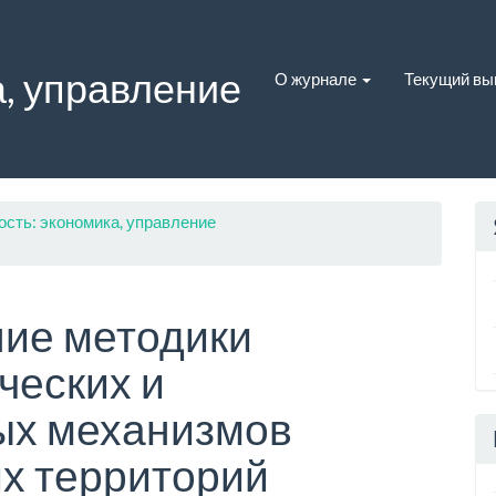
, управление
О журнале
Текущий вы
ость: экономика, управление
ие методики
ческих и
ых механизмов
их территорий