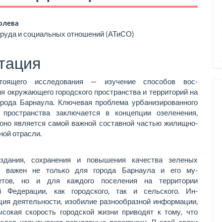
вное
олева
руда и социальных отношений (АТиСО)
ржимое
ьи
тация
тоящего исследования — изучение способов вос­
я окружающего городского пространства и тер­риторий на
орода Барнаула. Ключевая проблема урбанизированного
о пространства заключается в концепции озеленения,
 оно является самой важной составной частью жилищно-
ой отрасли.
здания, сохранения и повышения качества зеленых
й важен не только для города Барнаула и его му­
тетов, но и для каждого поселения на территории
й Федерации, как городского, так и сельского. Ин­
ия деятельности, изобилие разнообразной ин­формации,
сокая скорость городской жизни при­водят к тому, что
родов испытывают регулярные перегрузки. В этой связи