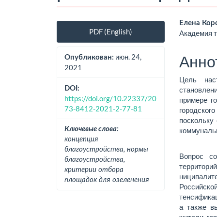
Боковая
Осно
Елена Кор
PDF (English)
Академия т
панель
соде
статьи
стат
Анно
июн. 24,
Опубликован:
2021
Цель нас
DOI:
становлени
https://doi.org/10.22337/20
примере г
73-8412-2021-2-77-81
городског
поскольку
Ключевые слова:
коммунальн
концепция
благоустройства, нормы
Вопрос со
благоустройства,
территори
критерии отбора
ниципали
площадок для озеленения
Российско
тенсификац
а также вы
жители го