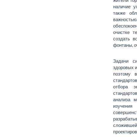
наличие у
также обл
важность
обеспокоен
очистке т
создать в
фонтаны, оч
Задачи с
здоровых и
поэтому в
стандартов
отбора з
стандартов
анализа м
изучения
совершенс
разрабат
сложившейс
проектиро