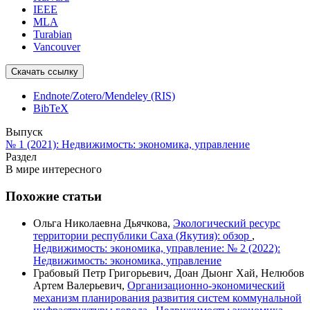
IEEE
MLA
Turabian
Vancouver
Скачать ссылку
Endnote/Zotero/Mendeley (RIS)
BibTeX
Выпуск
№ 1 (2021): Недвижимость: экономика, управление
Раздел
В мире интересного
Похожие статьи
Ольга Николаевна Дьячкова,
Экологический ресурс
территории республики Саха (Якутия): обзор
,
Недвижимость: экономика, управление: № 2 (2022):
Недвижимость: экономика, управление
Грабовый Петр Григорьевич, Доан Дыонг Хай, Нелюбов
Артем Валерьевич,
Организационно-экономический
механизм планирования развития систем коммунальной