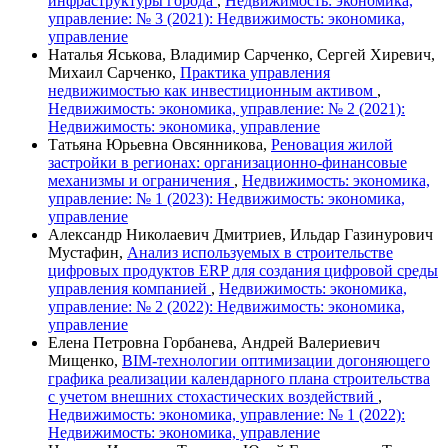
инфраструктуры города
,
Недвижимость: экономика,
управление: № 3 (2021): Недвижимость: экономика,
управление
Наталья Яськова, Владимир Сарченко, Сергей Хиревич,
Михаил Сарченко,
Практика управления
недвижимостью как инвестиционным активом
,
Недвижимость: экономика, управление: № 2 (2021):
Недвижимость: экономика, управление
Татьяна Юрьевна Овсянникова,
Реновация жилой
застройки в регионах: организационно-финансовые
механизмы и ограничения
,
Недвижимость: экономика,
управление: № 1 (2023): Недвижимость: экономика,
управление
Александр Николаевич Дмитриев, Ильдар Газинурович
Мустафин,
Анализ используемых в строительстве
цифровых продуктов ERP для создания цифровой среды
управления компанией
,
Недвижимость: экономика,
управление: № 2 (2022): Недвижимость: экономика,
управление
Елена Петровна Горбанева, Андрей Валериевич
Мищенко,
BIM-технологии оптимизации догоняющего
графика реализации календарного плана строительства
с учетом внешних стохастических воздействий
,
Недвижимость: экономика, управление: № 1 (2022):
Недвижимость: экономика, управление