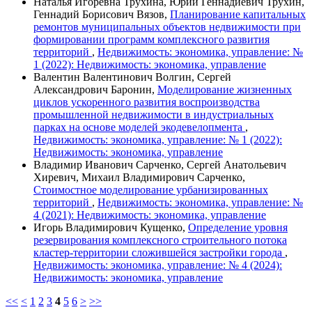
Наталья Игоревна Трухина, Юрий Геннадиевич Трухин,
Геннадий Борисович Вязов,
Планирование капитальных
ремонтов муниципальных объектов недвижимости при
формировании программ комплексного развития
территорий
,
Недвижимость: экономика, управление: №
1 (2022): Недвижимость: экономика, управление
Валентин Валентинович Волгин, Сергей
Александрович Баронин,
Моделирование жизненных
циклов ускоренного развития воспроизводства
промышленной недвижимости в индустриальных
парках на основе моделей экодевелопмента
,
Недвижимость: экономика, управление: № 1 (2022):
Недвижимость: экономика, управление
Владимир Иванович Сарченко, Сергей Анатольевич
Хиревич, Михаил Владимирович Сарченко,
Стоимостное моделирование урбанизированных
территорий
,
Недвижимость: экономика, управление: №
4 (2021): Недвижимость: экономика, управление
Игорь Владимирович Кущенко,
Определение уровня
резервирования комплексного строительного потока
кластер-территории сложившейся застройки города
,
Недвижимость: экономика, управление: № 4 (2024):
Недвижимость: экономика, управление
<<
<
1
2
3
4
5
6
>
>>