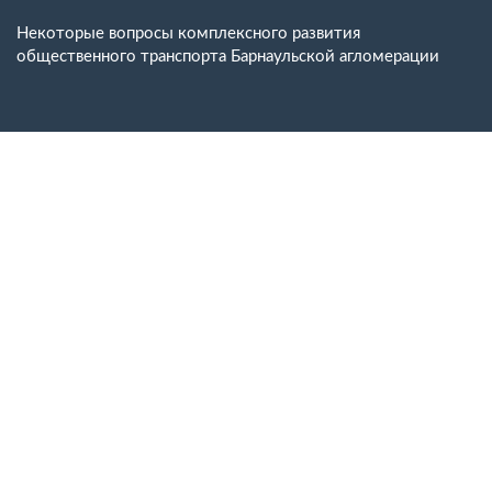
Вернуться
к
Некоторые вопросы комплексного развития
Подробностям
общественного транспорта Барнаульской агломерации
о
статье
Ск
Ск
P