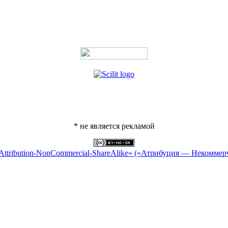
* не является рекламой
Attribution-NonCommercial-ShareAlike» («Атрибуция — Некоммер