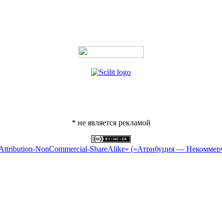
* не является рекламой
Attribution-NonCommercial-ShareAlike» («Атрибуция — Некоммер