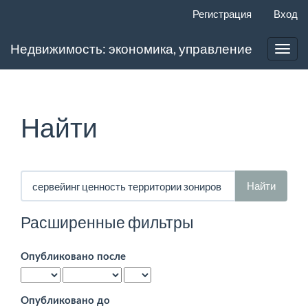
Главная
Регистрация
Вход
навигационная
панель
Недвижимость: экономика, управление
Основное
Toggl
содержимое
navig
Боковая
панель
Найти
Поиск
статей
Расширенные фильтры
Опубликовано после
Опубликовано до