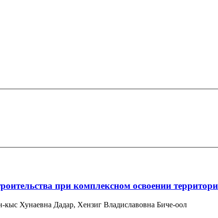
роительства при комплексном освоении территор
н-кыс Хунаевна Дадар, Хензиг Владиславовна Биче-оол