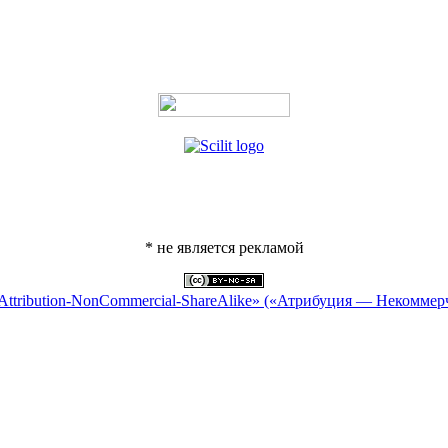
* не является рекламой
Attribution-NonCommercial-ShareAlike» («Атрибуция — Некоммер