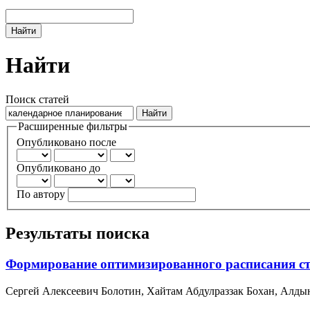
Найти
Найти
Поиск статей
Расширенные фильтры
Опубликовано после
Опубликовано до
По автору
Результаты поиска
Формирование оптимизированного расписания ст
Сергей Алексеевич Болотин, Хайтам Абдулраззак Бохан, Алды