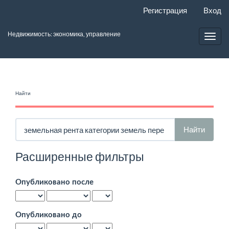
Главная
Регистрация
Вход
навигационная
панель
Недвижимость: экономика, управление
Основное
Toggl
содержимое
navig
Боковая
панель
Найти
Поиск
статей
Расширенные фильтры
Опубликовано после
Опубликовано до