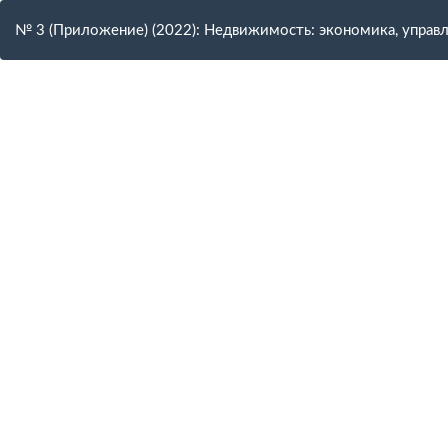
Вернуться
к
№ 3 (Приложение) (2022): Недвижимость: экономика, управ
Подробностям
о
статье