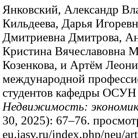
Янковский, Александр Вл
Кильдеева, Дарья Игорев
Дмитриевна Дмитрова, Ан
Кристина Вячеславовна М
Козенкова, и Артём Леон
международной професси
студентов кафедры ОСУН 
Недвижимость: экономика
30, 2025): 67–76. просмотр
eu.iasv.ru/index.php/neu/ar