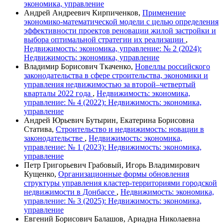
экономика, управление
Андрей Андреевич Кирпиченков,
Применение
экономико-математической модели с целью определения
эффективности проектов реновации жилой застройки и
выбора оптимальной стратегии их реализации
,
Недвижимость: экономика, управление: № 2 (2024):
Недвижимость: экономика, управление
Владимир Борисович Ткаченко,
Новеллы российского
законодательства в сфере строительства, экономики и
управления недвижимостью за второй–четвертый
кварталы 2022 года
,
Недвижимость: экономика,
управление: № 4 (2022): Недвижимость: экономика,
управление
Андрей Юрьевич Бутырин, Екатерина Борисовна
Статива,
Строительство и недвижимость: новации в
законодательстве
,
Недвижимость: экономика,
управление: № 1 (2023): Недвижимость: экономика,
управление
Петр Григорьевич Грабовый, Игорь Владимирович
Кущенко,
Организационные формы обновления
структуры управления кластер-территориями городской
недвижимости в Донбассе
,
Недвижимость: экономика,
управление: № 3 (2025): Недвижимость: экономика,
управление
Евгений Борисович Балашов, Ариадна Николаевна