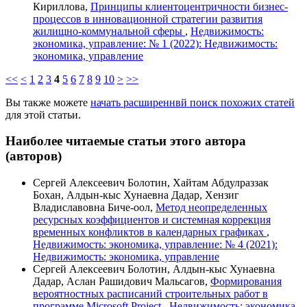
Кириллова,
Принципы клиентоцентричности бизнес-
процессов в инновационной стратегии развития
жилищно-коммунальной сферы
,
Недвижимость:
экономика, управление: № 1 (2022): Недвижимость:
экономика, управление
<<
<
1
2
3
4
5
6
7
8
9
10
>
>>
Вы также можете
начать расширеннвй поиск похожих статей
для этой статьи.
Наиболее читаемые статьи этого автора
(авторов)
Сергей Алексеевич Болотин, Хайтам Абдулраззак
Бохан, Алдын-кыс Хунаевна Дадар, Хензиг
Владиславовна Биче-оол,
Метод неопределенных
ресурсных коэффициентов и системная коррекция
временных конфликтов в календарных графиках
,
Недвижимость: экономика, управление: № 4 (2021):
Недвижимость: экономика, управление
Сергей Алексеевич Болотин, Алдын-кыс Хунаевна
Дадар, Аслан Рашидович Мальсагов,
Формирования
вероятностных расписаний строительных работ в
программе Microsoft Project
,
Недвижимость: экономика,