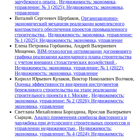
зарубежного опыта
,
Недвижимость: экономика,
управление: № 3 (2025): Недвижимость: экономика,
управление
Виталий Сергеевич Щербаков,
Организационно-
экономический механизм реализации комплексного
контрактного обеспечения проектов промышленного
строительства
,
Недвижимость: экономика, управление:
№ 1 (2025): Недвижимость: экономика, управление
Елена Петровна Горбанева, Андрей Валериевич
Мищенко,
BIM-технологии оптимизации догоняющего
графика реализации календарного плана строительства
с учетом внешних стохастических воздействий
,
Недвижимость: экономика, управление: № 1 (2022):
Недвижимость: экономика, управление
Кирилл Юрьевич Кулаков, Виктор Николаевич Волчков,
Оценка эффективности внедрения инструментов
бережливого строительства на этапе реализации
строительного проекта в г. Москве
,
Недвижимость:
экономика, управление: № 2 (2026): Недвижимость:
экономика, управление
Светлана Михайловна Бороздина, Ярослав Валерьевич
Сырцов,
Анализ применения симбиоза факторинга и
чарджбека при аутсорсинге строительных процессов и
управлении недвижимостью
,
Недвижимость:
экономика, управление: № 4 (2024): Недвижимость: