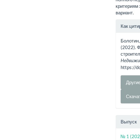
критериям
вариант.
Инфо
Как цити
о ста
Болотин, С
(2022). 
строител
Недвижим
https://
Други
Скача
Выпуск
№ 1 (202