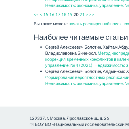
Недвижимость: экономика, управление: №
<<
<
15
16
17
18
19
21
>
>>
20
Вы также можете
начать расширеннвй поиск по
Наиболее читаемые статьи э
Сергей Алексеевич Болотин, Хайтам Абду
Владиславовна Биче-оол,
Метод неопред
коррекция временных конфликтов в кале
управление: № 4 (2021): Недвижимость: э
Сергей Алексеевич Болотин, Алдын-кыс 
Формирования вероятностных расписаний 
Недвижимость: экономика, управление: №
129337, г. Москва, Ярославское ш., д. 26
ФГБОУ ВО «Национальный исследовательский Мо