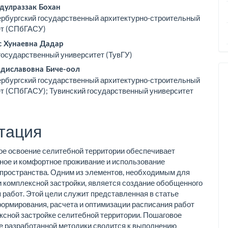
ьи
дулраззак Бохан
рбургский государственный архитектурно-строительный
ет (СПбГАСУ)
 Хунаевна Дадар
государственный университет (ТувГУ)
адиславовна Биче-оол
рбургский государственный архитектурно-строительный
т (СПбГАСУ); Тувинский государственный университет
тация
е освоение селитебной территории обеспечивает
ное и комфортное проживание и использование
 пространства. Одним из элементов, необходимым для
 комплексной застройки, является создание обобщенного
 работ. Этой цели служит представленная в статье
ормирования, расчета и оптимизации расписания работ
ксной застройке селитебной территории. Пошаговое
 разработанной методики сводится к выполнению