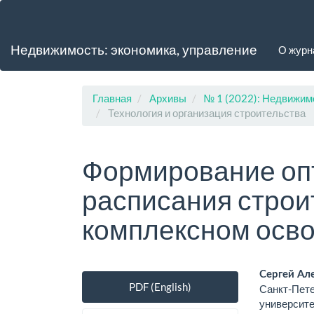
Главная
навигационная
панель
Недвижимость: экономика, управление
О жур
Основное
содержимое
Боковая
панель
Главная
Архивы
№ 1 (2022): Недвижим
Технология и организация строительства
Формирование оп
расписания строи
комплексном осво
Боковая
Осно
Сергей Ал
PDF (English)
Санкт-Пете
панель
соде
университ