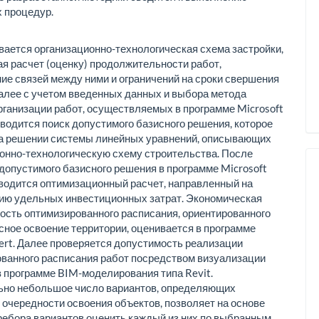
 процедур.
ается организационно-технологическая схема застройки,
 расчет (оценку) продолжительности работ,
ие связей между ними и ограничений на сроки свершения
алее с учетом введенных данных и выбора метода
рганизации работ, осуществляемых в программе Microsoft
роводится поиск допустимого базисного решения, которое
на решении системы линейных уравнений, описывающих
онно-технологическую схему строительства. После
допустимого базисного решения в программе Microsoft
оводится оптимизационный расчет, направленный на
ию удельных инвестиционных затрат. Экономическая
сть оптимизированного расписания, ориентированного
сное освоение территории, оценивается в программе
pert. Далее проверяется допустимость реализации
ванного расписания работ посредством визуализации
в программе BIM-моделирования типа Revit.
ьно небольшое число вариантов, определяющих
очередности освоения объектов, позволяет на основе
ребора вариантов оценить каждый из них по выбранным