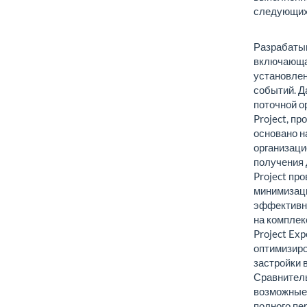
следующих
Разрабатыв
включающая
установлен
событий. Д
поточной о
Project, п
основано 
организаци
получения 
Project пр
минимизац
эффективно
на комплек
Project Ex
оптимизиро
застройки 
Сравнител
возможные 
полного пе