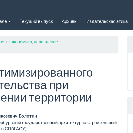
нале
Текущий выпуск
Архивы
Издательская этика
ость: экономика, управление
тимизированного
тельства при
ении территории
вное
ексеевич Болотин
рбургский государственный архитектурно-строительный
ржимое
ет (СПбГАСУ)