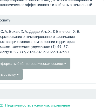
 экономической эффективности и выбрать оптимальный
рмация
ровать
тье
. А., Бохан, Х. А., Дадар, А.-к. Х., & Биче-оол, Х. В.
Формирование оптимизированного расписания
ьства при комплексном освоении территории.
, (1), 49–57.
ость: экономика, управление
doi.org/10.22337/2073-8412-2022-1-49-57
е форматы библиографических ссылок
ть ссылку
2): Недвижимость: экономика, управление