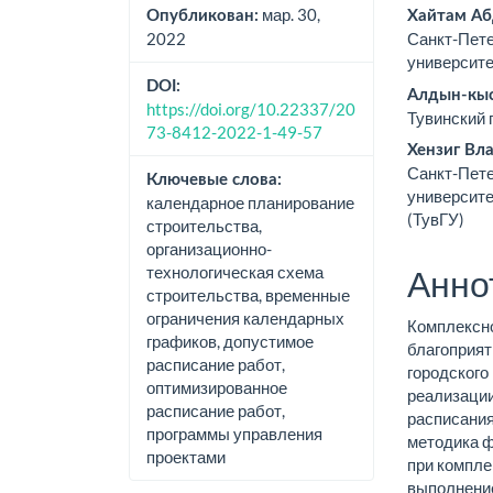
статьи
стат
мар. 30,
Опубликован:
Хайтам Аб
2022
Санкт-Пете
университ
DOI:
Алдын-кыс
https://doi.org/10.22337/20
Тувинский 
73-8412-2022-1-49-57
Хензиг Вл
Санкт-Пете
Ключевые слова:
университе
календарное планирование
(ТувГУ)
строительства,
организационно-
технологическая схема
Анно
строительства, временные
ограничения календарных
Комплексно
графиков, допустимое
благоприят
расписание работ,
городского
оптимизированное
реализации
расписание работ,
расписания
программы управления
методика ф
проектами
при компле
выполнение