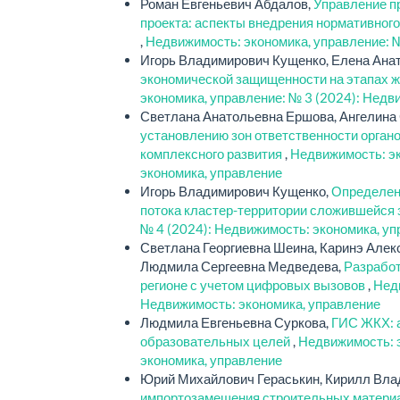
Роман Евгеньевич Абдалов,
Управление п
проекта: аспекты внедрения нормативного
,
Недвижимость: экономика, управление: №
Игорь Владимирович Кущенко, Елена Ана
экономической защищенности на этапах 
экономика, управление: № 3 (2024): Недв
Светлана Анатольевна Ершова, Ангелина
установлению зон ответственности органо
комплексного развития
,
Недвижимость: эк
экономика, управление
Игорь Владимирович Кущенко,
Определени
потока кластер-территории сложившейся 
№ 4 (2024): Недвижимость: экономика, у
Светлана Георгиевна Шеина, Каринэ Алек
Людмила Сергеевна Медведева,
Разработ
регионе с учетом цифровых вызовов
,
Недв
Недвижимость: экономика, управление
Людмила Евгеньевна Суркова,
ГИС ЖКХ: 
образовательных целей
,
Недвижимость: э
экономика, управление
Юрий Михайлович Гераськин, Кирилл Вла
импортозамещения строительных материа