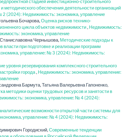
редпроектной стадией инвестиционно-строительного
 и методического обеспечения деятельности организаций
 2 (2024): Недвижимость: экономика, управление
тольевна Бочарова,
Оценка рисков технико-
жизненного цикла объектов недвижимости
,
Недвижимость:
ижимость: экономика, управление
 Станиславовна Чернышова,
Методические подходы к
в власти при подготовке и реализации программ
ономика, управление: № 3 (2024): Недвижимость:
е уровня резервирования комплексного строительного
застройки города
,
Недвижимость: экономика, управление:
правление
сандровна Бармута, Татьяна Валерьевна Гапоненко,
ка методики оценки трудовых ресурсов и занятости в
ижимость: экономика, управление: № 4 (2024):
аналитические возможности открытой части системы для
кономика, управление: № 4 (2024): Недвижимость:
димирович Городиский,
Современные тенденции
лов и оборудования в Российской Федерации
,