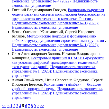
экономика, управление: № 4 (2022): Недвижимость:
экономика, управление
Евгений Владимирович Гвоздев,
Рационально-целевая
модель развития системы комплексной безопасности на
предприятиях нефтегазового комплекса России
,
Недвижимость: экономика, управление: № 1 (2023):
Недвижимость: экономика, управление
Денис Олегович Желиховский, Сергей Игоревич
Беляков,
Методические подходы к формированию
гибких структур управления строительными группами
,
Недвижимость: экономика, управление: № 1 (2023):
Недвижимость: экономика, управление
Илья Александрович Звонов, Наталия Владимировна
Каширина,
Реестровый принцип и СМАРТ-документы
как условия цифровой трансформации технической
эксплуатации зданий
,
Недвижимость: экономика,
управление: № 1 (2023): Недвижимость: экономика,
управление
Айман Эль-Хашем, Нина Сергеевна Федулова, Сергей
Игоревич Беляков,
Концепция «таймбэк» — будущее
удобной городской среды
,
Недвижимость: экономика,
управление: № 1 (2023): Недвижимость: экономика,
управление
<<
<
1
2
3
4
5
6
7
8
9
>
>>