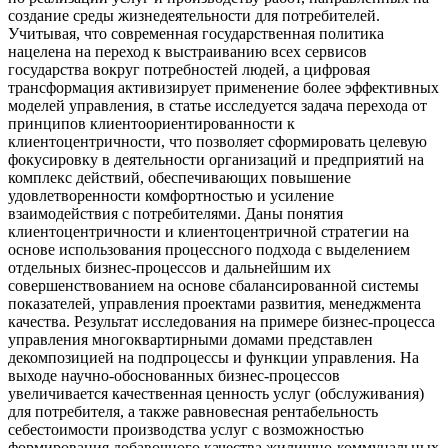
создание среды жизнедеятельности для потребителей.
Учитывая, что современная государственная политика
нацелена на переход к выстраиванию всех сервисов
государства вокруг потребностей людей, а цифровая
трансформация активизирует применение более эффективных
моделей управления, в статье исследуется задача перехода от
принципов клиентоориентированности к
клиентоцентричности, что позволяет сформировать целевую
фокусировку в деятельности организаций и предприятий на
комплекс действий, обеспечивающих повышение
удовлетворенности комфортностью и усиление
взаимодействия с потребителями. Даны понятия
клиентоцентричности и клиентоцентричной стратегии на
основе использования процессного подхода с выделением
отдельных бизнес-процессов и дальнейшим их
совершенствованием на основе сбалансированной системы
показателей, управления проектами развития, менеджмента
качества. Результат исследования на примере бизнес-процесса
управления многоквартирными домами представлен
декомпозицией на подпроцессы и функции управления. На
выходе научно-обоснованных бизнес-процессов
увеличивается качественная ценность услуг (обслуживания)
для потребителя, а также равновесная рентабельность
себестоимости производства услуг с возможностью
формирования добавочного качества жилищно-коммунальных