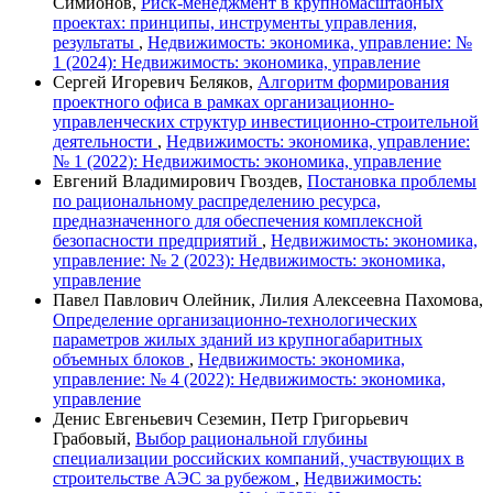
Симионов,
Риск-менеджмент в крупномасштабных
проектах: принципы, инструменты управления,
результаты
,
Недвижимость: экономика, управление: №
1 (2024): Недвижимость: экономика, управление
Сергей Игоревич Беляков,
Алгоритм формирования
проектного офиса в рамках организационно-
управленческих структур инвестиционно-строительной
деятельности
,
Недвижимость: экономика, управление:
№ 1 (2022): Недвижимость: экономика, управление
Евгений Владимирович Гвоздев,
Постановка проблемы
по рациональному распределению ресурса,
предназначенного для обеспечения комплексной
безопасности предприятий
,
Недвижимость: экономика,
управление: № 2 (2023): Недвижимость: экономика,
управление
Павел Павлович Олейник, Лилия Алексеевна Пахомова,
Определение организационно-технологических
параметров жилых зданий из крупногабаритных
объемных блоков
,
Недвижимость: экономика,
управление: № 4 (2022): Недвижимость: экономика,
управление
Денис Евгеньевич Сеземин, Петр Григорьевич
Грабовый,
Выбор рациональной глубины
специализации российских компаний, участвующих в
строительстве АЭС за рубежом
,
Недвижимость: