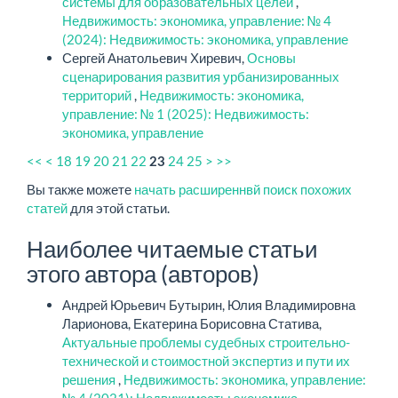
системы для образовательных целей
,
Недвижимость: экономика, управление: № 4
(2024): Недвижимость: экономика, управление
Сергей Анатольевич Хиревич,
Основы
сценарирования развития урбанизированных
территорий
,
Недвижимость: экономика,
управление: № 1 (2025): Недвижимость:
экономика, управление
<<
<
18
19
20
21
22
24
25
>
>>
23
Вы также можете
начать расширеннвй поиск похожих
статей
для этой статьи.
Наиболее читаемые статьи
этого автора (авторов)
Андрей Юрьевич Бутырин, Юлия Владимировна
Ларионова, Екатерина Борисовна Статива,
Актуальные проблемы судебных строительно-
технической и стоимостной экспертиз и пути их
решения
,
Недвижимость: экономика, управление:
№ 4 (2021): Недвижимость: экономика,