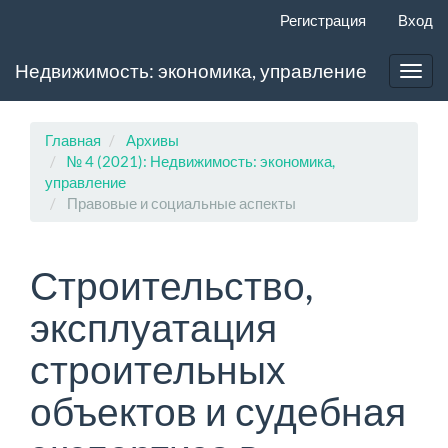
Главная
Регистрация
Вход
навигационная
панель
Недвижимость: экономика, управление
Основное
Toggl
содержимое
navig
Боковая
панель
Главная
Архивы
№ 4 (2021): Недвижимость: экономика,
управление
Правовые и социальные аспекты
Строительство,
эксплуатация
строительных
объектов и судебная