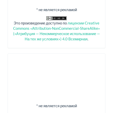
* не является рекламой
Это произведение доступно по
лицензии Creative
Commons «Attribution-NonCommercial-ShareAlike»
(«Атрибуция — Некоммерческое использование —
На тех же условиях») 4.0 Всемирная
.
Спонсоры
* не является рекламой