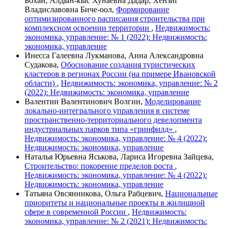
Бохан, Алдын-кыс Хунаевна Дадар, Хензиг
Владиславовна Биче-оол,
Формирование
оптимизированного расписания строительства при
комплексном освоении территории
,
Недвижимость:
экономика, управление: № 1 (2022): Недвижимость:
экономика, управление
Инесса Галеевна Лукманова, Анна Александровна
Судакова,
Обоснование создания туристических
кластеров в регионах России (на примере Ивановской
области)
,
Недвижимость: экономика, управление: № 2
(2022): Недвижимость: экономика, управление
Валентин Валентинович Волгин,
Моделирование
локально-интегрального управления в системе
пространственно-территориального девелопмента
индустриальных парков типа «гринфилд»
,
Недвижимость: экономика, управление: № 4 (2022):
Недвижимость: экономика, управление
Наталья Юрьевна Яськова, Лариса Игоревна Зайцева,
Строительство: покорение пределов роста
,
Недвижимость: экономика, управление: № 4 (2022):
Недвижимость: экономика, управление
Татьяна Овсянникова, Ольга Рабцевич,
Национальные
приоритеты и национальные проекты в жилищной
сфере в современной России
,
Недвижимость:
экономика, управление: № 2 (2021): Недвижимость: