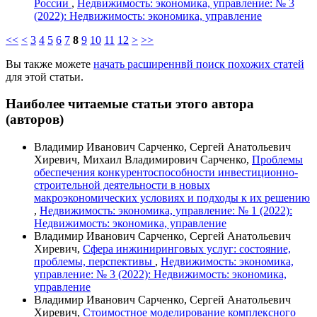
России
,
Недвижимость: экономика, управление: № 3
(2022): Недвижимость: экономика, управление
<<
<
3
4
5
6
7
8
9
10
11
12
>
>>
Вы также можете
начать расширеннвй поиск похожих статей
для этой статьи.
Наиболее читаемые статьи этого автора
(авторов)
Владимир Иванович Сарченко, Сергей Анатольевич
Хиревич, Михаил Владимирович Сарченко,
Проблемы
обеспечения конкурентоспособности инвестиционно-
строительной деятельности в новых
макроэкономических условиях и подходы к их решению
,
Недвижимость: экономика, управление: № 1 (2022):
Недвижимость: экономика, управление
Владимир Иванович Сарченко, Сергей Анатольевич
Хиревич,
Сфера инжиниринговых услуг: состояние,
проблемы, перспективы
,
Недвижимость: экономика,
управление: № 3 (2022): Недвижимость: экономика,
управление
Владимир Иванович Сарченко, Сергей Анатольевич
Хиревич,
Стоимостное моделирование комплексного