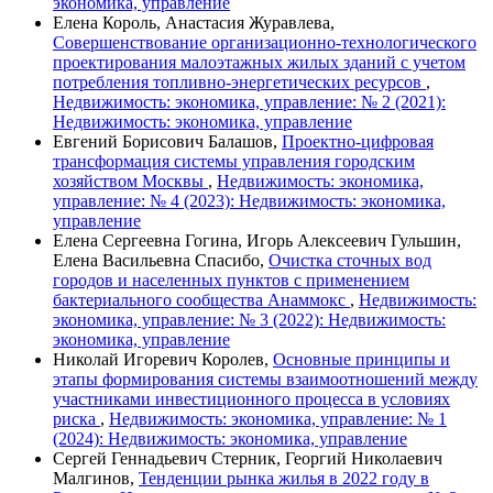
экономика, управление
Елена Король, Анастасия Журавлева,
Cовершенствование организационно-технологического
проектирования малоэтажных жилых зданий с учетом
потребления топливно-энергетических ресурсов
,
Недвижимость: экономика, управление: № 2 (2021):
Недвижимость: экономика, управление
Евгений Борисович Балашов,
Проектно-цифровая
трансформация системы управления городским
хозяйством Москвы
,
Недвижимость: экономика,
управление: № 4 (2023): Недвижимость: экономика,
управление
Елена Сергеевна Гогина, Игорь Алексеевич Гульшин,
Елена Васильевна Спасибо,
Очистка сточных вод
городов и населенных пунктов с применением
бактериального сообщества Анаммокс
,
Недвижимость:
экономика, управление: № 3 (2022): Недвижимость:
экономика, управление
Николай Игоревич Королев,
Основные принципы и
этапы формирования системы взаимоотношений между
участниками инвестиционного процесса в условиях
риска
,
Недвижимость: экономика, управление: № 1
(2024): Недвижимость: экономика, управление
Сергей Геннадьевич Стерник, Георгий Николаевич
Малгинов,
Тенденции рынка жилья в 2022 году в