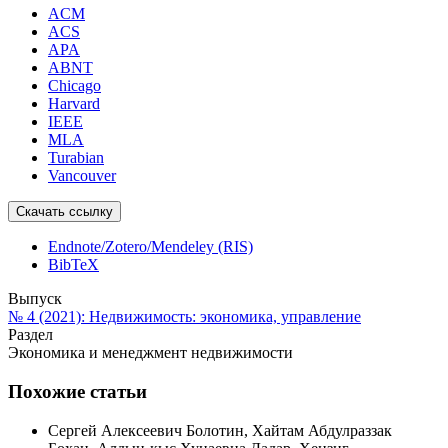
ACM
ACS
APA
ABNT
Chicago
Harvard
IEEE
MLA
Turabian
Vancouver
Скачать ссылку
Endnote/Zotero/Mendeley (RIS)
BibTeX
Выпуск
№ 4 (2021): Недвижимость: экономика, управление
Раздел
Экономика и менеджмент недвижимости
Похожие статьи
Сергей Алексеевич Болотин, Хайтам Абдулраззак