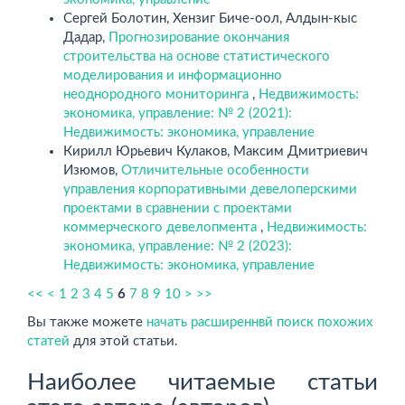
Сергей Болотин, Хензиг Биче-оол, Алдын-кыс
Дадар,
Прогнозирование окончания
строительства на основе статистического
моделирования и информационно
неоднородного мониторинга
,
Недвижимость:
экономика, управление: № 2 (2021):
Недвижимость: экономика, управление
Кирилл Юрьевич Кулаков, Максим Дмитриевич
Изюмов,
Отличительные особенности
управления корпоративными девелоперскими
проектами в сравнении с проектами
коммерческого девелопмента
,
Недвижимость:
экономика, управление: № 2 (2023):
Недвижимость: экономика, управление
<<
<
1
2
3
4
5
6
7
8
9
10
>
>>
Вы также можете
начать расширеннвй поиск похожих
статей
для этой статьи.
Наиболее читаемые статьи