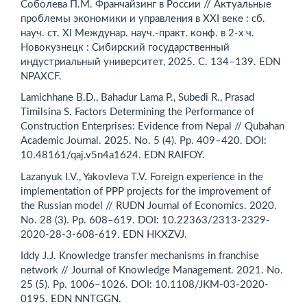
Соболева П.М. Франчайзинг в России // Актуальные
проблемы экономики и управления в XXI веке : сб.
науч. ст. XI Междунар. науч.-практ. конф. в 2-х ч.
Новокузнецк : Сибирский государственный
индустриальный университет, 2025. С. 134–139. EDN
NPAXCF.
Lamichhane B.D., Bahadur Lama P., Subedi R., Prasad
Timilsina S. Factors Determining the Performance of
Construction Enterprises: Evidence from Nepal // Qubahan
Academic Journal. 2025. No. 5 (4). Pp. 409–420. DOI:
10.48161/qaj.v5n4a1624. EDN RAIFOY.
Lazanyuk I.V., Yakovleva T.V. Foreign experience in the
implementation of PPP projects for the improvement of
the Russian model // RUDN Journal of Economics. 2020.
No. 28 (3). Pp. 608–619. DOI: 10.22363/2313-2329-
2020-28-3-608-619. EDN HKXZVJ.
Iddy J.J. Knowledge transfer mechanisms in franchise
network // Journal of Knowledge Management. 2021. No.
25 (5). Pp. 1006–1026. DOI: 10.1108/JKM-03-2020-
0195. EDN NNTGGN.