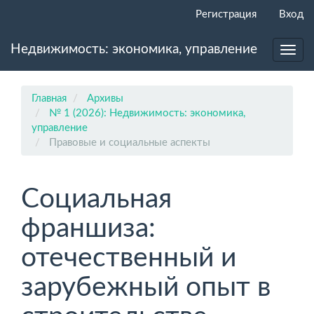
Главная
Регистрация
Вход
навигационная
панель
Недвижимость: экономика, управление
Основное
Toggl
содержимое
navig
Боковая
панель
Главная
Архивы
№ 1 (2026): Недвижимость: экономика,
управление
Правовые и социальные аспекты
Социальная
франшиза:
отечественный и
зарубежный опыт в