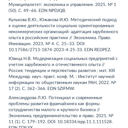
Муниципалитет: экономика и управление. 2025. № 1
(50). С. 49–66. EDN NPDJQB.
Кулькова В.Ю., Южакова И.Ю. Методический подход
к оценке деятельности социально ориентированных
некоммерческих организаций: адаптация зарубежного
опыта в российские практики // Экономика. Право.
Инновации. 2023. № 4. С. 25–33. DOI:
10.17586/2713-1874-2023-4-25-33. EDN REDPEZ.
Ювица Н.В. Модернизация социальных предприятий с
учетом зарубежного и отечественного опыта //
Россия: тенденции и перспективы развития : мат. XIII
Междунар. науч.-практ. конф. М. : Институт научной
информации по общественным наукам РАН, 2022. №
17 (2). С. 362–366. EDN SZIFMW.
Александрова Л.Ю. Потенциал и современные
проблемы развития франчайзинга как формы
сотрудничества малого и крупного бизнеса //
Экономика, предпринимательство и право. 2021. №
11 (1). С. 179–192. DOI: 10.18334/epp.11.1.111528.
EDN TDILYX.