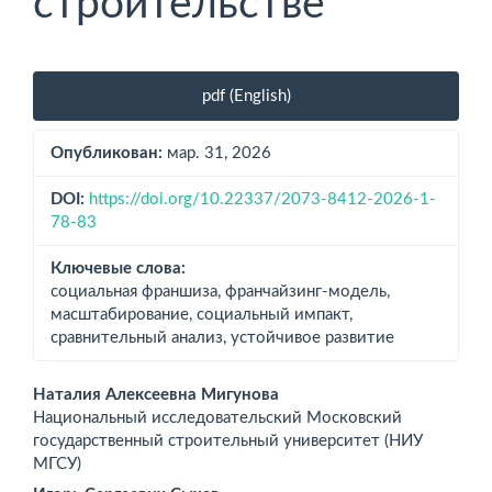
строительстве
Боковая
pdf (English)
панель
статьи
Опубликован:
мар. 31, 2026
DOI:
https://doi.org/10.22337/2073-8412-2026-1-
78-83
Ключевые слова:
социальная франшиза, франчайзинг-модель,
масштабирование, социальный импакт,
сравнительный анализ, устойчивое развитие
Основное
Наталия Алексеевна Мигунова
Национальный исследовательский Московский
содержимое
государственный строительный университет (НИУ
МГСУ)
статьи