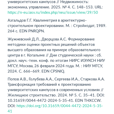
университетских кампусов // Недвижимость:
экономика, управление. 2025. № 4. С. 148–153. URL:
https://n-eu.iasv.ru/index.php/neu/issue/view/39/50
Азгальдов Г.Г. Квалиметрия в архитектурно-
строительном проектировании. М. : Стройиздат, 1989.
264 с. EDN PNRQPN.
Жужневский Д.Л., Дворцова А.С. Формирование
методики оценки проектных решений объектов
высшего образования на примере образовательного
центра в г. Когалыме // Дни студенческой науки : сб.
докл. науч.-техн. конф. по итогам НИРС ИЭУКСН НИУ
МГСУ, Москва, 26 февраля 2024 года. М. : НИУ МГСУ,
2024. С. 666–669. EDN CPSNIQ.
Попов А.В., Голубева А.А., Сергеева И.А., Старкова А.А.
Трансформация требований к проектированию
университетских кампусов в современных условиях //
Жилищное строительство. 2024. № 5. С. 35–41. DOI:
10.31659/0044-4472-2024-5-35-41. EDN THXCCW.
DOI:
https://doi.org/10.31659/0044-4472-2024-5-35-
41