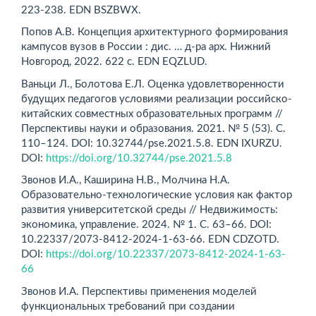
223-238. EDN BSZBWX.
Попов А.В. Концепция архитектурного формирования
кампусов вузов в России : дис. … д-ра арх. Нижний
Новгород, 2022. 622 с. EDN EQZLUD.
Ваньци Л., Болотова Е.Л. Оценка удовлетворенности
будущих педагогов условиями реализации российско-
китайских совместных образовательных программ //
Перспективы науки и образования. 2021. № 5 (53). С.
110–124. DOI: 10.32744/pse.2021.5.8. EDN IXURZU.
DOI:
https://doi.org/10.32744/pse.2021.5.8
Звонов И.А., Каширина Н.В., Молчина Н.А.
Образовательно-технологические условия как фактор
развития университетской среды // Недвижимость:
экономика, управление. 2024. № 1. С. 63–66. DOI:
10.22337/2073-8412-2024-1-63-66. EDN CDZOTD.
DOI:
https://doi.org/10.22337/2073-8412-2024-1-63-
66
Звонов И.А. Перспективы применения моделей
функциональных требований при создании