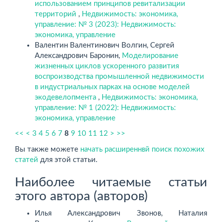
использованием принципов ревитализации
территорий
,
Недвижимость: экономика,
управление: № 3 (2023): Недвижимость:
экономика, управление
Валентин Валентинович Волгин, Сергей
Александрович Баронин,
Моделирование
жизненных циклов ускоренного развития
воспроизводства промышленной недвижимости
в индустриальных парках на основе моделей
экодевелопмента
,
Недвижимость: экономика,
управление: № 1 (2022): Недвижимость:
экономика, управление
<<
<
3
4
5
6
7
8
9
10
11
12
>
>>
Вы также можете
начать расширеннвй поиск похожих
статей
для этой статьи.
Наиболее читаемые статьи
этого автора (авторов)
Илья Александрович Звонов, Наталия