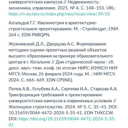
университетских кампусов // Недвижимость:
экономика, управление. 2025. № 4. С. 148–153. URL:
https://n-eu.iasv.ru/index.php/neu/issue/view/39/50
Азгальдов Г.Г. Квалиметрия в архитектурно-
строительном проектировании. М. : Стройиздат, 1989.
264 с. EDN PNRQPN.
Жужневский Д.Л., Дворцова А.С. Формирование
методики оценки проектных решений объектов
высшего образования на примере образовательного
центра в г. Когалыме // Дни студенческой науки : сб.
докл. науч.-техн. конф. по итогам НИРС ИЭУКСН НИУ
МГСУ, Москва, 26 февраля 2024 года. М. : НИУ МГСУ,
2024. С. 666–669. EDN CPSNIQ.
Попов А.В., Голубева А.А., Сергеева И.А., Старкова А.А.
Трансформация требований к проектированию
университетских кампусов в современных условиях //
Жилищное строительство. 2024. № 5. С. 35–41. DOI:
10.31659/0044-4472-2024-5-35-41. EDN THXCCW.
DOI:
https://doi.org/10.31659/0044-4472-2024-5-35-
41