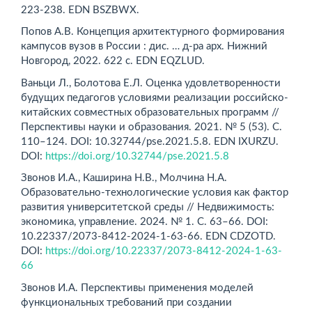
223-238. EDN BSZBWX.
Попов А.В. Концепция архитектурного формирования
кампусов вузов в России : дис. … д-ра арх. Нижний
Новгород, 2022. 622 с. EDN EQZLUD.
Ваньци Л., Болотова Е.Л. Оценка удовлетворенности
будущих педагогов условиями реализации российско-
китайских совместных образовательных программ //
Перспективы науки и образования. 2021. № 5 (53). С.
110–124. DOI: 10.32744/pse.2021.5.8. EDN IXURZU.
DOI:
https://doi.org/10.32744/pse.2021.5.8
Звонов И.А., Каширина Н.В., Молчина Н.А.
Образовательно-технологические условия как фактор
развития университетской среды // Недвижимость:
экономика, управление. 2024. № 1. С. 63–66. DOI:
10.22337/2073-8412-2024-1-63-66. EDN CDZOTD.
DOI:
https://doi.org/10.22337/2073-8412-2024-1-63-
66
Звонов И.А. Перспективы применения моделей
функциональных требований при создании