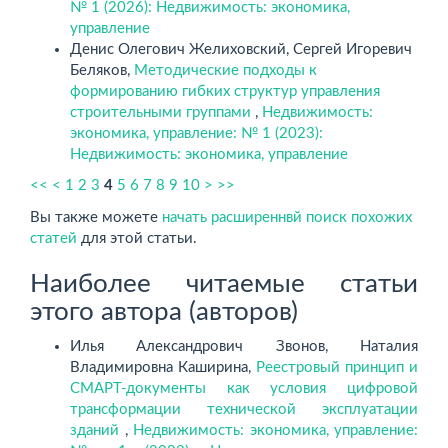
№ 1 (2026): Недвижимость: экономика,
управление
Денис Олегович Желиховский, Сергей Игоревич
Беляков,
Методические подходы к
формированию гибких структур управления
строительными группами
,
Недвижимость:
экономика, управление: № 1 (2023):
Недвижимость: экономика, управление
<<
<
1
2
3
4
5
6
7
8
9
10
>
>>
Вы также можете
начать расширеннвй поиск похожих
статей
для этой статьи.
Наиболее читаемые статьи
этого автора (авторов)
Илья Александрович Звонов, Наталия
Владимировна Каширина,
Реестровый принцип и
СМАРТ-документы как условия цифровой
трансформации технической эксплуатации
зданий
,
Недвижимость: экономика, управление: