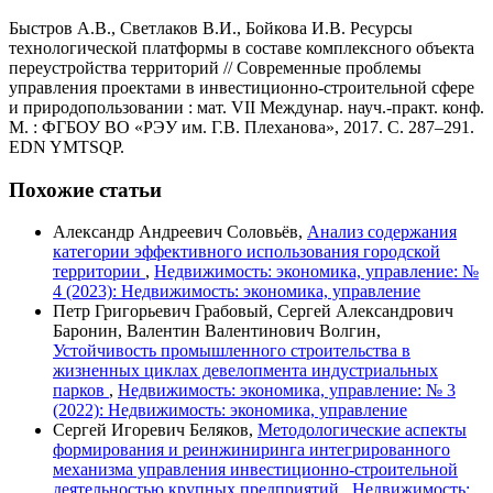
Быстров А.В., Светлаков В.И., Бойкова И.В. Ресурсы
технологической платформы в составе комплексного объекта
переустройства территорий // Современные проблемы
управления проектами в инвестиционно-строительной сфере
и природопользовании : мат. VII Междунар. науч.-практ. конф.
М. : ФГБОУ ВО «РЭУ им. Г.В. Плеханова», 2017. С. 287–291.
EDN YMTSQP.
Похожие статьи
Александр Андреевич Соловьёв,
Анализ содержания
категории эффективного использования городской
территории
,
Недвижимость: экономика, управление: №
4 (2023): Недвижимость: экономика, управление
Петр Григорьевич Грабовый, Сергей Александрович
Баронин, Валентин Валентинович Волгин,
Устойчивость промышленного строительства в
жизненных циклах девелопмента индустриальных
парков
,
Недвижимость: экономика, управление: № 3
(2022): Недвижимость: экономика, управление
Сергей Игоревич Беляков,
Методологические аспекты
формирования и реинжиниринга интегрированного
механизма управления инвестиционно-строительной
деятельностью крупных предприятий
,
Недвижимость: