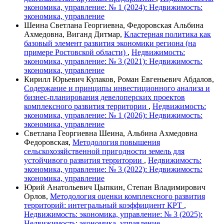
экономика, управление: № 1 (2024): Недвижимость:
экономика, управление
Шеина Светлана Георгиевна, Федоровская Альбина
Ахмедовна, Виганд Дитмар,
Кластерная политика как
базовый элемент развития экономики региона (на
примере Ростовской области)
,
Недвижимость:
экономика, управление: № 3 (2021): Недвижимость:
экономика, управление
Кирилл Юрьевич Кулаков, Роман Евгеньевич Абдалов,
Содержание и принципы инвестиционного анализа и
бизнес-планирования девелоперских проектов
комплексного развития территории
,
Недвижимость:
экономика, управление: № 1 (2026): Недвижимость:
экономика, управление
Светлана Георгиевна Шеина, Альбина Ахмедовна
Федоровская,
Методология повышения
сельскохозяйственной пригодности земель для
устойчивого развития территории
,
Недвижимость:
экономика, управление: № 3 (2022): Недвижимость:
экономика, управление
Юрий Анатольевич Цыпкин, Степан Владимирович
Орлов,
Методология оценки комплексного развития
территорий: интегральный коэффициент КРТ
,
Недвижимость: экономика, управление: № 3 (2025):
Недвижимость: экономика, управление