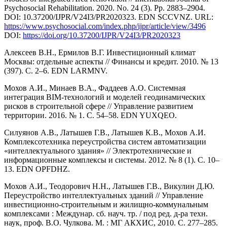
Psychosocial Rehabilitation. 2020. No. 24 (3). Pp. 2883–2904.
DOI: 10.37200/IJPR/V24I3/PR2020323. EDN SCCVNZ. URL:
https://www.psychosocial.com/index.php/ijpr/article/view/3496
DOI:
https://doi.org/10.37200/IJPR/V24I3/PR2020323
Алексеев В.Н., Ермилов В.Г. Инвестиционный климат
Москвы: отдельные аспекты // Финансы и кредит. 2010. № 13
(397). С. 2–6. EDN LARMNV.
Мохов А.И., Минаев В.А., Фаддеев А.О. Системная
интеграция BIM-технологий и моделей геодинамических
рисков в строительной сфере // Управление развитием
территории. 2016. № 1. С. 54–58. EDN YUXQEO.
Силуянов А.В., Латышев Г.В., Латышев К.В., Мохов А.И.
Комплексотехника переустройства систем автоматизации
«интеллектуального здания» // Электротехнические и
информационные комплексы и системы. 2012. № 8 (1). С. 10–
13. EDN OPFDHZ.
Мохов А.И., Теодорович Н.Н., Латышев Г.В., Викулин Д.Ю.
Переустройство интеллектуальных зданий // Управление
инвестиционно-строительным и жилищно-коммунальным
комплексами : Междунар. сб. науч. тр. / под ред. д-ра техн.
наук, проф. В.О. Чулкова. М. : МГ АКХИС, 2010. С. 277–285.