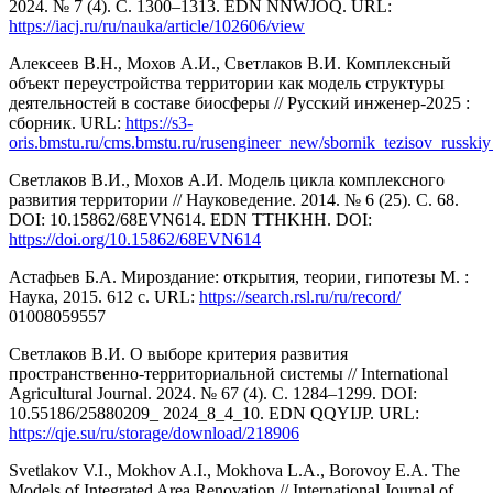
2024. № 7 (4). С. 1300–1313. EDN NNWJOQ. URL:
https://iacj.ru/ru/nauka/article/102606/view
Алексеев В.Н., Мохов А.И., Светлаков В.И. Комплексный
объект переустройства территории как модель структуры
деятельностей в составе биосферы // Русский инженер-2025 :
сборник. URL:
https://s3-
oris.bmstu.ru/cms.bmstu.ru/rusengineer_new/sbornik_tezisov_russk
Светлаков В.И., Мохов А.И. Модель цикла комплексного
развития территории // Науковедение. 2014. № 6 (25). С. 68.
DOI: 10.15862/68EVN614. EDN TTHKHH. DOI:
https://doi.org/10.15862/68EVN614
Астафьев Б.А. Мироздание: открытия, теории, гипотезы М. :
Наука, 2015. 612 с. URL:
https://search.rsl.ru/ru/record/
01008059557
Светлаков В.И. О выборе критерия развития
пространственно-территориальной системы // International
Agricultural Journal. 2024. № 67 (4). С. 1284–1299. DOI:
10.55186/25880209_ 2024_8_4_10. EDN QQYIJP. URL:
https://qje.su/ru/storage/download/218906
Svetlakov V.I., Mokhov A.I., Mokhova L.A., Borovoy E.A. The
Models of Integrated Area Renovation // International Journal of