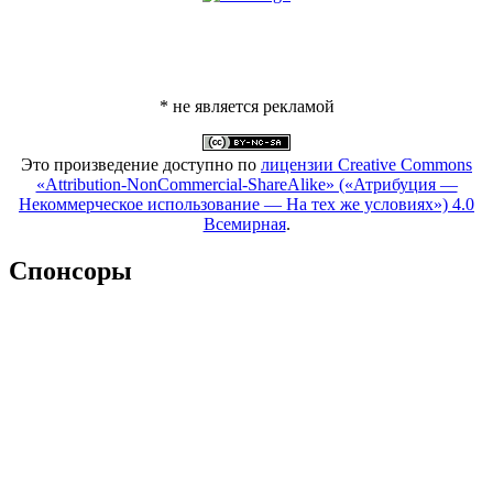
* не является рекламой
Это произведение доступно по
лицензии Creative Commons
«Attribution-NonCommercial-ShareAlike» («Атрибуция —
Некоммерческое использование — На тех же условиях») 4.0
Всемирная
.
Спонсоры