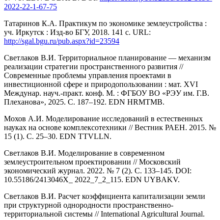
2022-22-1-67-75
Татаринов К.А. Практикум по экономике землеустройства :
уч. Иркутск : Изд-во БГУ, 2018. 141 с. URL:
http://sgal.bgu.ru/pub.aspx?id=23594
Светлаков В.И. Территориальное планирование — механизм
реализации стратегии пространственного развития //
Современные проблемы управления проектами в
инвестиционной сфере и природопользовании : мат. XVI
Междунар. науч.-практ. конф. М. : ФГБОУ ВО «РЭУ им. Г.В.
Плеханова», 2025. С. 187–192. EDN HRMTMB.
Мохов А.И. Моделирование исследований в естественных
науках на основе комплексотехники // Вестник РАЕН. 2015. №
15 (1). С. 25–30. EDN TTVLLN.
Светлаков В.И. Моделирование в современном
землеустроительном проектировании // Московский
экономический журнал. 2022. № 7 (2). С. 133–145. DOI:
10.55186/2413046X_ 2022_7_2_115. EDN UYBAKV.
Светлаков В.И. Расчет коэффициента капитализации земли
при структурной однородности пространственно-
территориальной системы // International Agricultural Journal.