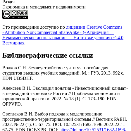
Раздел
Экономика и менеджмент недвижимости
Это произведение доступно по
лицензии Creative Commons
«Attribution-NonCommercial-ShareAlike» («Атрибуция —
Некоммерческое использование — На тех же условиях») 4.0
Всемирная
.
Библиографические ссылки
Волков С.Н. Землеустройство : уч. и уч. пособие для
студентов высших учебных заведений. М. : ГУЗ, 2013. 992 с.
EDN UBSDHF.
Алексеев В.Н. Эволюция понятия «Инвестиционный климат»
в переходной экономике России // Проблемы экономики и
юридической практики. 2022. № 18 (1). С. 173–180. EDN
QPPVPD.
Светлаков В.И. Выбор подхода к моделированию
пространственно-территориальной системы // Вестник РАЕН.
2022. № 22 (1). C. 67–75. DOI: 10.52531/1682-1696-2022-22-1-
67-75. EDN DOBXPB. DOI:
https://doi.org/10.52531/1682-1696-