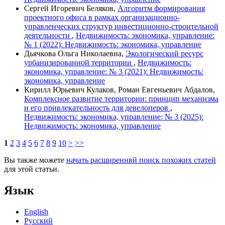
Сергей Игоревич Беляков,
Алгоритм формирования
проектного офиса в рамках организационно-
управленческих структур инвестиционно-строительной
деятельности
,
Недвижимость: экономика, управление:
№ 1 (2022): Недвижимость: экономика, управление
Дьячкова Ольга Николаевна,
Экологический ресурс
урбанизированной территории
,
Недвижимость:
экономика, управление: № 3 (2021): Недвижимость:
экономика, управление
Кирилл Юрьевич Кулаков, Роман Евгеньевич Абдалов,
Комплексное развитие территории: принцип механизма
и его привлекательность для девелоперов
,
Недвижимость: экономика, управление: № 3 (2025):
Недвижимость: экономика, управление
1
2
3
4
5
6
7
8
9
10
>
>>
Вы также можете
начать расширеннвй поиск похожих статей
для этой статьи.
Язык
English
Русский