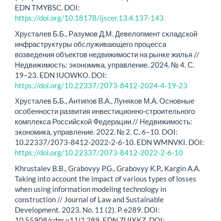
EDN TMYBSC. DOI:
https://doi.org/10.18178/ijscer.13.4.137-143
Хрусталев Б.Б., Разумов Д.М. Девелопмент складской
инфраструктуры обслуживающего процесса
возведения объектов недвижимости на рынке жилья //
Недвижимость: экономика, управление. 2024. № 4. С.
19–23. EDN IUOWKO. DOI:
https://doi.org/10.22337/2073-8412-2024-4-19-23
Хрусталев Б.Б., Антипов В.А., Луняков М.А. Основные
особенности развития инвестиционно-строительного
комплекса Российской Федерации // Недвижимость:
экономика, управление. 2022. № 2. С. 6–10. DOI:
10.22337/2073-8412-2022-2-6-10. EDN WMNVKI. DOI:
https://doi.org/10.22337/2073-8412-2022-2-6-10
Khrustalev B.B., Grabovyу P.G., Grabovyу K.P., Kargin A.A.
Taking into account the impact of various types of losses
when using information modeling technology in
construction // Journal of Law and Sustainable
Development. 2023. No. 11 (2). P. e289. DOI:
10.55908/sdgs.v11i2.289. EDN ZUIXKZ. DOI: