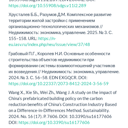
https://doi.org/10.55908/sdgs.v11i2.289
Хрусталев Б.Б., Разумов Д.M. Комплексное развитие
территории жилой застройки с применением
организационно-технологических механизмов //
Недвижимость: экономика, управление. 2025. № 3. С.
155–158. URL:
https://n-
eu.iasv.ru/index.php/neu/issue/view/37/48
Грабовый П.Г., Королев Н.И. Основные особенности
строительства объектов недвижимости при
формировании системы взаимоотношений участников
их возведения // Недвижимость: экономика, управление.
2024. № 3. С. 56–58. EDN EXGQCR. DOI:
https://doi.org/10.22337/2073-8412-2024-3-56-59
Wang X., Xie Sh., Wei Zh., Wang J. A study on the impact of
China’s prefabricated building policy on the carbon
reduction benefits of China’s Construction Industry Based
on a Difference-in-Differences Method. Sustainability.
2024. No. 16 (17). P. 7606. DOI: 10.3390/su16177606
DOI:
https://doi.org/10.3390/su16177606