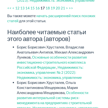
(2023): Недвижимость: экономика, управление
<<
<
12
13
14
15
16
18
19
20
21
>
>>
17
Вы также можете
начать расширеннвй поиск похожих
статей
для этой статьи.
Наиболее читаемые статьи
этого автора (авторов)
Борис Борисович Хрусталев, Владислав
Анатольевич Антипов, Михаил Александрович
Луняков,
Основные особенности развития
инвестиционно-строительного комплекса
Российской Федерации
,
Недвижимость:
экономика, управление: № 2 (2022):
Недвижимость: экономика, управление
Борис Борисович Хрусталев, Ольга
Константиновна Мещерякова, Мария
Александровна Мещерякова,
Особенности
развития интегральной системы риск-
менеджмента на предприятиях строительной
отрасли
,
Недвижимость: экономика, управление: