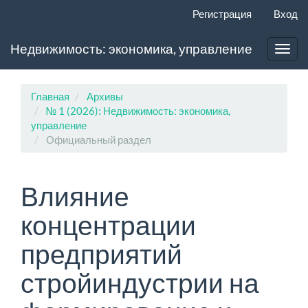
Главная
Регистрация
Вход
навигационная
панель
Недвижимость: экономика, управление
Основное
Toggl
содержимое
navig
Боковая
панель
Главная
Архивы
№ 1 (2026): Недвижимость: экономика,
управление
Официальный раздел
Влияние
концентрации
предприятий
стройиндустрии на