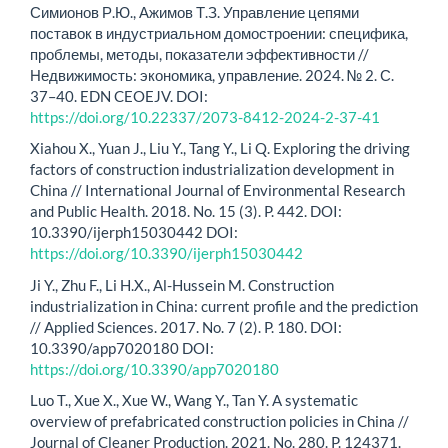
Симионов Р.Ю., Ажимов Т.З. Управление цепями
поставок в индустриальном домостроении: специфика,
проблемы, методы, показатели эффективности //
Недвижимость: экономика, управление. 2024. № 2. С.
37–40. EDN CEOEJV. DOI:
https://doi.org/10.22337/2073-8412-2024-2-37-41
Xiahou X., Yuan J., Liu Y., Tang Y., Li Q. Exploring the driving
factors of construction industrialization development in
China // International Journal of Environmental Research
and Public Health. 2018. No. 15 (3). P. 442. DOI:
10.3390/ijerph15030442 DOI:
https://doi.org/10.3390/ijerph15030442
Ji Y., Zhu F., Li H.X., Al-Hussein M. Construction
industrialization in China: current profile and the prediction
// Applied Sciences. 2017. No. 7 (2). P. 180. DOI:
10.3390/app7020180 DOI:
https://doi.org/10.3390/app7020180
Luo T., Xue X., Xue W., Wang Y., Tan Y. A systematic
overview of prefabricated construction policies in China //
Journal of Cleaner Production. 2021. No. 280. P. 124371.