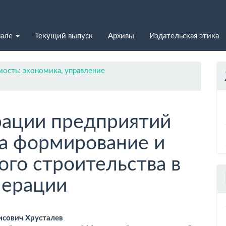
нале
Текущий выпуск
Архивы
Издательская этика
ость: экономика, управление
рации предприятий
а формирование и
го строительства в
мерации
вное
исович Хрусталев