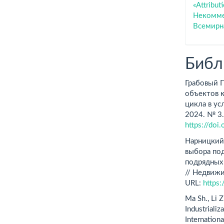
«Attribu
Некоммер
Всемирн
Библ
Грабовый П
объектов 
цикла в ус
2024. № 3.
https://do
Нарницкий 
выбора по
подрядных
// Недвижи
URL:
https
Ma Sh., Li 
Industrializ
Internationa