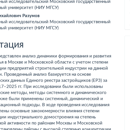
ный исследовательский Московский государственный
ржимое
ный университет (НИУ МГСУ)
ьи
хайлович Разумов
ный исследовательский Московский государственный
ный университет (НИУ МГСУ)
тация
редставлен анализ динамики формирования и развития
ья в Москве и Московской области с учетом степени
ции предприятий строительной индустрии на данной
. Проведенный анализ базируется на основе
ских данных Единого реестра застройщиков (ЕРЗ) за
17–2025 гг. При исследовании были использованы
еские методы, методы системного и динамического
Также были применены системный, динамический и
ационный подходы. В ходе проведения исследования
лены основные закономерности влияния степени
ции индустриального домостроения на степень
ной активности по районам Москвы и Московской
Установлены районы с высокой степенью концентрации