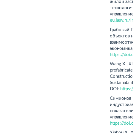
жилой зас
технологи
управление
eu.iasv.ru
Грабовый П
объектов 
взаимоотн
экономика,
https://do
Wang X., Xi
prefabricate
Constructio
Sustainabil
DOI:
https
Симионов Р
индустриа
показател
управление
https://do
Xiahou X., Y