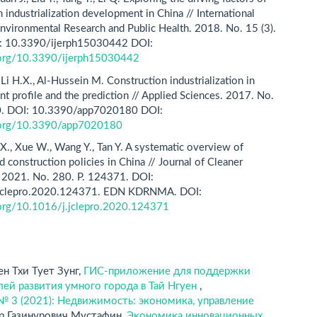
 industrialization development in China // International
Environmental Research and Public Health. 2018. No. 15 (3).
I: 10.3390/ijerph15030442 DOI:
i.org/10.3390/ijerph15030442
., Li H.X., Al-Hussein M. Construction industrialization in
nt profile and the prediction // Applied Sciences. 2017. No.
180. DOI: 10.3390/app7020180 DOI:
i.org/10.3390/app7020180
 X., Xue W., Wang Y., Tan Y. A systematic overview of
d construction policies in China // Journal of Cleaner
 2021. No. 280. P. 124371. DOI:
jclepro.2020.124371. EDN KDRNMA. DOI:
.org/10.1016/j.jclepro.2020.124371
ен Тхи Тует Зунг,
ГИС-приложение для поддержки
ей развития умного города в Тай Нгуен
,
№ 3 (2021): Недвижимость: экономика, управление
р Газинурович Мустафин,
Экономика инновационных