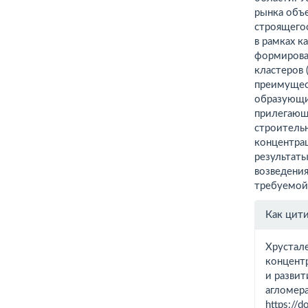
рынка объ
строящего
в рамках к
формирова
кластеров 
преимущес
образующи
прилегающе
строитель
концентра
результат
возведени
требуемой
Инфо
Как цит
о ста
Хрустале
концент
и разви
агломер
https://