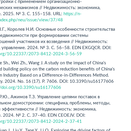
тройки с применением организационно-
ческих механизмов // Недвижимость: экономика,
. 2025. № 3. С. 155–158. URL:
https://n-
/index.php/neu/issue/view/37/48
.Г., Королев Н.И. Основные особенности строительства
недвижимости при формировании системы
ошений участников их возведения // Недвижимость:
 управление. 2024. № 3. С. 56–58. EDN EXGQCR. DOI:
i.org/10.22337/2073-8412-2024-3-56-59
e Sh., Wei Zh., Wang J. A study on the impact of China’s
d building policy on the carbon reduction benefits of China’s
n Industry Based on a Difference-in-Differences Method.
ity. 2024. No. 16 (17). P. 7606. DOI: 10.3390/su16177606
://doi.org/10.3390/su16177606
.Ю., Ажимов Т.З. Управление цепями поставок в
льном домостроении: специфика, проблемы, методы,
и эффективности // Недвижимость: экономика,
. 2024. № 2. С. 37–40. EDN CEOEJV. DOI:
i.org/10.22337/2073-8412-2024-2-37-41
uan J., Liu Y., Tang Y., Li Q. Exploring the driving factors of