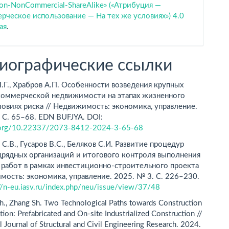
tion-NonCommercial-ShareAlike» («Атрибуция —
ческое использование — На тех же условиях») 4.0
ая
.
иографические ссылки
.Г., Храбров А.П. Особенности возведения крупных
коммерческой недвижимости на этапах жизненного
ловиях риска // Недвижимость: экономика, управление.
 С. 65–68. EDN BUFJYA. DOI:
i.org/10.22337/2073-8412-2024-3-65-68
С.В., Гусаров В.С., Беляков С.И. Развитие процедур
дрядных организаций и итогового контроля выполнения
 работ в рамках инвестиционно-строительного проекта
мость: экономика, управление. 2025. № 3. С. 226–230.
://n-eu.iasv.ru/index.php/neu/issue/view/37/48
Zh., Zhang Sh. Two Technological Paths towards Construction
ation: Prefabricated and On-site Industrialized Construction //
l Journal of Structural and Civil Engineering Research. 2024.