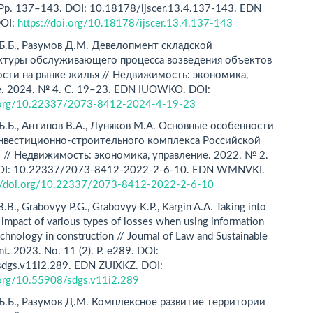
. Pp. 137–143. DOI: 10.18178/ijscer.13.4.137-143. EDN
OI:
https://doi.org/10.18178/ijscer.13.4.137-143
Б.Б., Разумов Д.М. Девелопмент складской
ктуры обслуживающего процесса возведения объектов
сти на рынке жилья // Недвижимость: экономика,
. 2024. № 4. С. 19–23. EDN IUOWKO. DOI:
i.org/10.22337/2073-8412-2024-4-19-23
Б.Б., Антипов В.А., Луняков М.А. Основные особенности
инвестиционно-строительного комплекса Российской
// Недвижимость: экономика, управление. 2022. № 2.
DOI: 10.22337/2073-8412-2022-2-6-10. EDN WMNVKI.
://doi.org/10.22337/2073-8412-2022-2-6-10
B.B., Grabovyу P.G., Grabovyу K.P., Kargin A.A. Taking into
 impact of various types of losses when using information
chnology in construction // Journal of Law and Sustainable
. 2023. No. 11 (2). P. e289. DOI:
dgs.v11i2.289. EDN ZUIXKZ. DOI:
i.org/10.55908/sdgs.v11i2.289
Б.Б., Разумов Д.M. Комплексное развитие территории