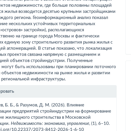
ектов недвижимости, где больше половины площадей
ся жилья возводится десятью крупными застройщиками
аждого региона. Геоинформационный анализ показал
ние нескольких устойчивых территориальных
(«островов» застройки), располагающихся
твенно на границе города Москвы и фактически
х единую зону строительного развития рынка жилья с
й агломерацией. В статье показано, что локализация
ных проектов связана напрямую с размещением и
цией объектов стройиндустрии. Полученные
ы могут быть использованы при планировании поточного
я объектов недвижимости на рынке жилья и развитии
 региональной инфраструктуры.
рмация
ировать
тье
в, Б. Б., & Разумов, Д. М. (2026). Влияние
рации предприятий стройиндустрии на формирование
тие жилищного строительства в Московской
ации.
Недвижимость: экономика, управление
, (1), 6–10.
doi.org/10.22337/2073-8412-2026-1-6-10