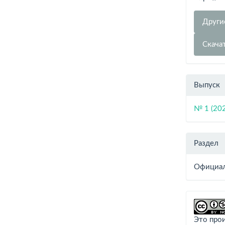
Други
Скача
Выпуск
№ 1 (20
Раздел
Официал
Это про