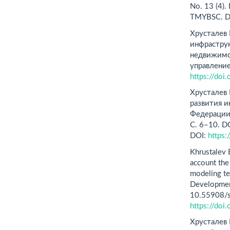
No. 13 (4)
TMYBSC. D
Хрусталев 
инфрастру
недвижимо
управление
https://do
Хрусталев 
развития 
Федерации 
С. 6–10. 
DOI:
https
Khrustalev 
account the
modeling te
Development
10.55908/s
https://do
Хрусталев 