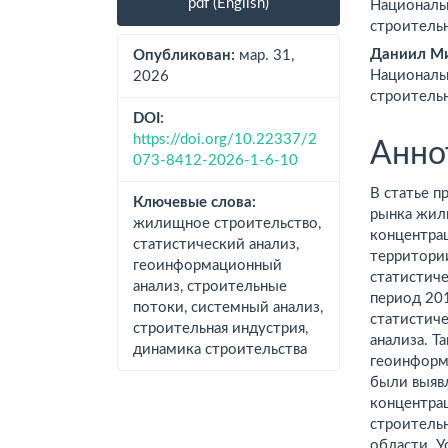
pdf (English)
Националь
панель
соде
строитель
статьи
стат
Даниил Ми
Опубликован:
мар. 31,
Националь
2026
строитель
DOI:
https://doi.org/10.22337/2
Анно
073-8412-2026-1-6-10
В статье п
Ключевые слова:
рынка жил
жилищное строительство,
концентра
статистический анализ,
территории
геоинформационный
статистиче
анализ, строительные
период 20
потоки, системный анализ,
статистич
строительная индустрия,
анализа. 
динамика строительства
геоинформ
были выяв
концентра
строитель
области. 