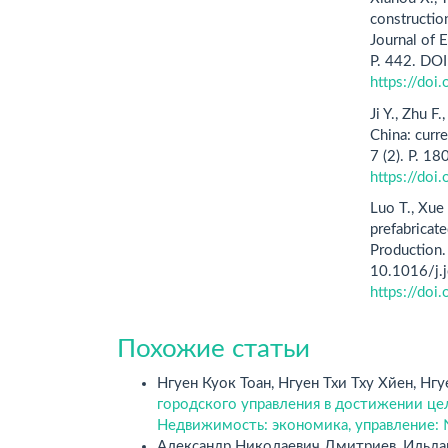
construction
Journal of 
P. 442. DO
https://do
Ji Y., Zhu F
China: curre
7 (2). P. 
https://do
Luo T., Xue
prefabricate
Production.
10.1016/j.
https://doi
Похожие статьи
Нгуен Куок Тоан, Нгуен Тхи Тху Хйен, Нгу
городского управления в достижении цел
Недвижимость: экономика, управление: 
Александр Николаевич Дмитриев, Ильда