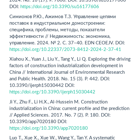
2024. No. 16 (17). P. 7606. DOI: 10.3390/su16177606
DOI:
https://doi.org/10.3390/su16177606
Симионов Р.Ю., Ажимов Т.З. Управление цепями
поставок в индустриальном домостроении:
специфика, проблемы, методы, показатели
эффективности // Недвижимость: экономика,
управление. 2024. № 2. С. 37–40. EDN CEOEJV. DOI:
https://doi.org/10.22337/2073-8412-2024-2-37-41
Xiahou X., Yuan J., Liu Y., Tang Y., Li Q. Exploring the driving
factors of construction industrialization development in
China // International Journal of Environmental Research
and Public Health. 2018. No. 15 (3). P. 442. DOI:
10.3390/ijerph15030442 DOI:
https://doi.org/10.3390/ijerph15030442
Ji Y., Zhu F., Li H.X., Al-Hussein M. Construction
industrialization in China: current profile and the prediction
// Applied Sciences. 2017. No. 7 (2). P. 180. DOI:
10.3390/app7020180 DOI:
https://doi.org/10.3390/app7020180
Luo T., Xue X., Xue W., Wang Y., Tan Y. A systematic