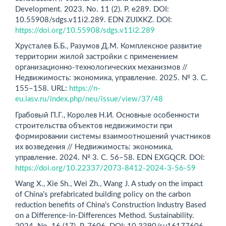
Development. 2023. No. 11 (2). P. e289. DOI:
10.55908/sdgs.v11i2.289. EDN ZUIXKZ. DOI:
https://doi.org/10.55908/sdgs.v11i2.289
Хрусталев Б.Б., Разумов Д.M. Комплексное развитие
территории жилой застройки с применением
организационно-технологических механизмов //
Недвижимость: экономика, управление. 2025. № 3. С.
155–158. URL:
https://n-
eu.iasv.ru/index.php/neu/issue/view/37/48
Грабовый П.Г., Королев Н.И. Основные особенности
строительства объектов недвижимости при
формировании системы взаимоотношений участников
их возведения // Недвижимость: экономика,
управление. 2024. № 3. С. 56–58. EDN EXGQCR. DOI:
https://doi.org/10.22337/2073-8412-2024-3-56-59
Wang X., Xie Sh., Wei Zh., Wang J. A study on the impact
of China’s prefabricated building policy on the carbon
reduction benefits of China’s Construction Industry Based
on a Difference-in-Differences Method. Sustainability.