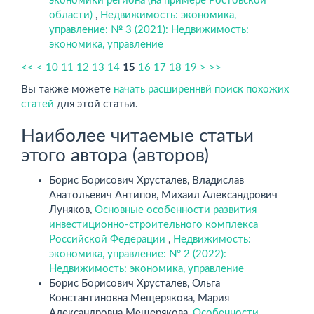
экономики региона (на примере Ростовской
области)
,
Недвижимость: экономика,
управление: № 3 (2021): Недвижимость:
экономика, управление
15
<<
<
10
11
12
13
14
16
17
18
19
>
>>
Вы также можете
начать расширеннвй поиск похожих
статей
для этой статьи.
Наиболее читаемые статьи
этого автора (авторов)
Борис Борисович Хрусталев, Владислав
Анатольевич Антипов, Михаил Александрович
Луняков,
Основные особенности развития
инвестиционно-строительного комплекса
Российской Федерации
,
Недвижимость:
экономика, управление: № 2 (2022):
Недвижимость: экономика, управление
Борис Борисович Хрусталев, Ольга
Константиновна Мещерякова, Мария
Александровна Мещерякова,
Особенности