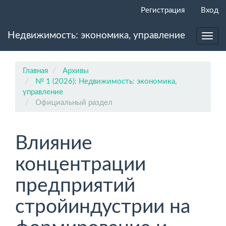
Главная
Регистрация
Вход
навигационная
панель
Недвижимость: экономика, управление
Основное
Toggl
содержимое
navig
Боковая
панель
Главная
Архивы
№ 1 (2026): Недвижимость: экономика,
управление
Официальный раздел
Влияние
концентрации
предприятий
стройиндустрии на