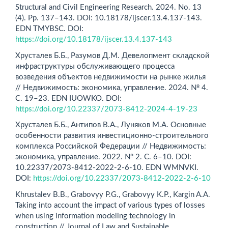
Structural and Civil Engineering Research. 2024. No. 13
(4). Pp. 137–143. DOI: 10.18178/ijscer.13.4.137-143.
EDN TMYBSC. DOI:
https://doi.org/10.18178/ijscer.13.4.137-143
Хрусталев Б.Б., Разумов Д.М. Девелопмент складской
инфраструктуры обслуживающего процесса
возведения объектов недвижимости на рынке жилья
// Недвижимость: экономика, управление. 2024. № 4.
С. 19–23. EDN IUOWKO. DOI:
https://doi.org/10.22337/2073-8412-2024-4-19-23
Хрусталев Б.Б., Антипов В.А., Луняков М.А. Основные
особенности развития инвестиционно-строительного
комплекса Российской Федерации // Недвижимость:
экономика, управление. 2022. № 2. С. 6–10. DOI:
10.22337/2073-8412-2022-2-6-10. EDN WMNVKI.
DOI:
https://doi.org/10.22337/2073-8412-2022-2-6-10
Khrustalev B.B., Grabovyу P.G., Grabovyу K.P., Kargin A.A.
Taking into account the impact of various types of losses
when using information modeling technology in
construction // Journal of Law and Sustainable